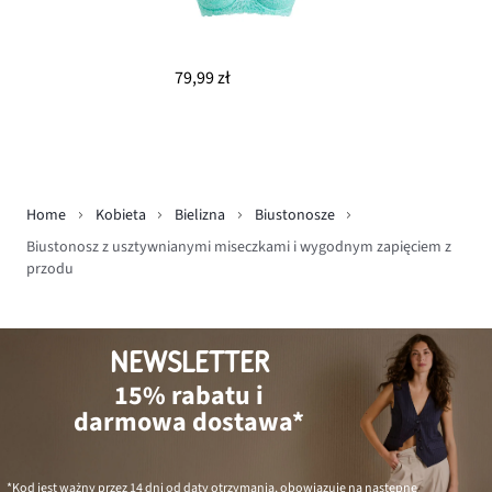
79,99 zł
Home
Kobieta
Bielizna
Biustonosze
Biustonosz z usztywnianymi miseczkami i wygodnym zapięciem z
przodu
NEWSLETTER
15% rabatu i
darmowa dostawa*
*Kod jest ważny przez 14 dni od daty otrzymania, obowiązuje na następne