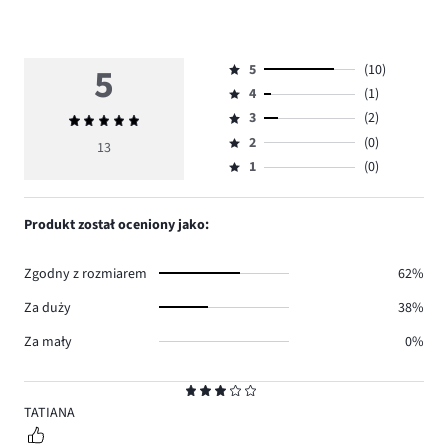
5
5
(10)
Ocena
4
(1)
5,
Ocena
ilość
3
(2)
Średnia
4,
Ocena
głosów
ocena
ilość
2
(0)
3,
13
Ocena
10.
5
głosów
ilość
1
(0)
2,
Ocena
1.
głosów
ilość
1,
2.
głosów
ilość
Produkt został oceniony jako:
0.
głosów
0.
Zgodny z rozmiarem
62%
Za duży
38%
Za mały
0%
Ocena
3
TATIANA