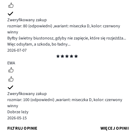
Zweryfikowany zakup
rozmiar: 80
(odpowiedni)
,
wariant: miseczka D,
kolor: czerwony
winny
Byłby świetny biustonosz, gdyby nie zapięcie, które się rozjeżdża...
Więc odsyłam, a szkoda, bo ładny...
2026-07-07
Ocena
5
EWA
Zweryfikowany zakup
rozmiar: 100
(odpowiedni)
,
wariant: miseczka D,
kolor: czerwony
winny
Dobrze leży
2026-05-15
FILTRUJ OPINIE
WIĘCEJ OPINII