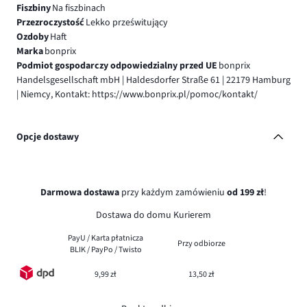
Fiszbiny
Na fiszbinach
Przezroczystość
Lekko prześwitujący
Ozdoby
Haft
Marka
bonprix
Podmiot gospodarczy odpowiedzialny przed UE
bonprix
Handelsgesellschaft mbH | Haldesdorfer Straße 61 | 22179 Hamburg
| Niemcy, Kontakt: https://www.bonprix.pl/pomoc/kontakt/
Opcje dostawy
Darmowa dostawa
przy każdym zamówieniu
od 199 zł
!
Dostawa do domu Kurierem
PayU / Karta płatnicza
Przy odbiorze
BLIK / PayPo / Twisto
9,99 zł
13,50 zł