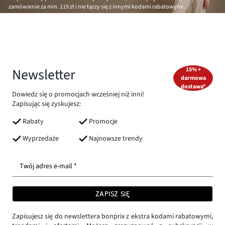
zamówienie za min.
119 zł
i nie łączy się z innymi kodami rabatowymi.
Newsletter
15% +
darmowa
dostawa*
Dowiedz się o promocjach wcześniej niż inni!
Zapisując się zyskujesz:
Rabaty
Promocje
Wyprzedaże
Najnowsze trendy
Twój adres e-mail *
ZAPISZ SIĘ
Zapisujesz się do newslettera bonprix z ekstra kodami rabatowymi,