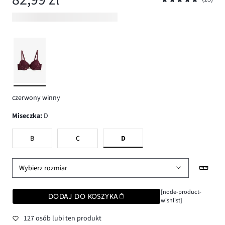
czerwony winny
Miseczka
:
D
B
C
D
Wybierz rozmiar
[node-product-
DODAJ DO KOSZYKA
wishlist]
127 osób lubi ten produkt