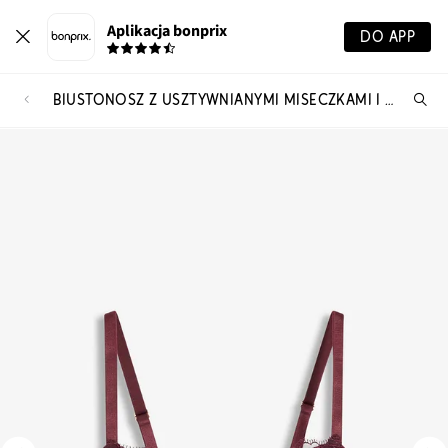
Aplikacja bonprix
DO APP
BIUSTONOSZ Z USZTYWNIANYMI MISECZKAMI I WYGODNYM ZAPIĘCIEM Z PRZODU
Szu
pr