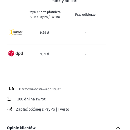
Punkty odbioru
PayU / Karta płatnicza
Przy odbiorze
BLIK / PayPo / Twisto
9,99 zł
-
9,99 zł
-
Darmowa dostawa od 199 zł
100 dni na zwrot
Zapłać później z PayPo | Twisto
Opinie klientów