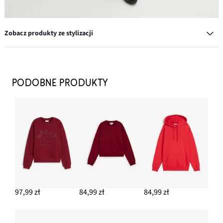
Zobacz produkty ze stylizacji
Kolczyki kółka z twistem
39,99 zł
PODOBNE PRODUKTY
DODAJ DO KOSZYKA
Jeansy ze stretchem wide leg, mid waist
109,99 zł
DODAJ DO KOSZYKA
Bluza oversize z czystej bawełny organicznej
99,99 zł
97,99 zł
84,99 zł
84,99 zł
DODAJ DO KOSZYKA
Sneakersy