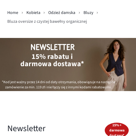
Home
Kobieta
Odzież damska
Bluzy
Bluza oversize z czystej bawełny organicznej
NEWSLETTER
15% rabatu i
darmowa dostawa*
*Kod jest ważny przez 14 dni od daty otrzymania, obowiązuje na następne
zamówienie za min.
119 zł
i nie łączy się z innymi kodami rabatowymi.
Newsletter
15% +
darmowa
dostawa*