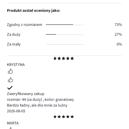
ilość
1,
0.
głosów
ilość
Produkt został oceniony jako:
0.
głosów
0.
Zgodny z rozmiarem
73%
Za duży
27%
Za mały
0%
Ocena
5
KRYSTYNA
Zweryfikowany zakup
rozmiar: 44
(za duży)
,
kolor: granatowy
Bardzo ładny, ale dla mnie za luźny
2026-08-05
Ocena
5
MARTA