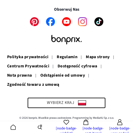
oknie
się
w
nowym
w
nowym
oknie
Obserwuj Nas
nowym
oknie
oknie
Link
Link
Link
Link
Link
otwiera
otwiera
otwiera
otwiera
otwiera
się
się
się
się
się
w
w
w
w
w
nowym
nowym
nowym
nowym
nowym
oknie
oknie
oknie
oknie
oknie
Polityka prywatności
Regulamin
Mapa strony
Centrum Prywatności
Dostępność cyfrowa
Nota prawna
Odstąpienie od umowy
Zgodność towaru z umową
Link
otwiera
się
w
WYBIERZ KRAJ
nowym
oknie
© 2026 bonprix. Wszelkie prawa zastrzeżone. Programming by Media4U Sp. z o.o.
[node-badge-
[node-badge-
[node-badge-