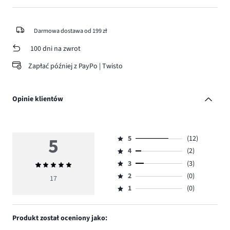
Darmowa dostawa od 199 zł
100 dni na zwrot
Zapłać później z PayPo | Twisto
Opinie klientów
5
5
(12)
Ocena
4
(2)
5,
Ocena
ilość
3
(3)
Średnia
4,
Ocena
głosów
ocena
ilość
2
(0)
3,
17
Ocena
12.
5
głosów
ilość
1
(0)
2,
Ocena
2.
głosów
ilość
1,
3.
głosów
ilość
Produkt został oceniony jako:
0.
głosów