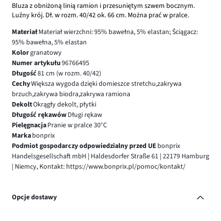
Bluza z obniżoną linią ramion i przesuniętym szwem bocznym.
Luźny krój. Dł. w rozm. 40/42 ok. 66 cm. Można prać w pralce.
Materiał
Materiał wierzchni: 95% bawełna, 5% elastan; Ściągacz:
95% bawełna, 5% elastan
Kolor
granatowy
Numer artykułu
96766495
Długość
81 cm (w rozm. 40/42)
Cechy
Większa wygoda dzięki domieszce stretchu,zakrywa
brzuch,zakrywa biodra,zakrywa ramiona
Dekolt
Okrągły dekolt, płytki
Długość rękawów
Długi rękaw
Pielęgnacja
Pranie w pralce 30°C
Marka
bonprix
Podmiot gospodarczy odpowiedzialny przed UE
bonprix
Handelsgesellschaft mbH | Haldesdorfer Straße 61 | 22179 Hamburg
| Niemcy, Kontakt: https://www.bonprix.pl/pomoc/kontakt/
Opcje dostawy