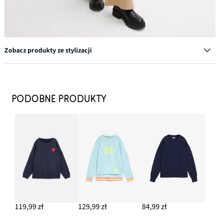
Zobacz produkty ze stylizacji
Spodnie z imitacji wełny z wygodnym pasem
142,99 zł
PODOBNE PRODUKTY
DODAJ DO KOSZYKA
Czapka
34,99 zł
DODAJ DO KOSZYKA
Sztyblety
159,99 zł
119,99 zł
129,99 zł
84,99 zł
DODAJ DO KOSZYKA