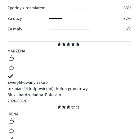
0.
Zgodny z rozmiarem
63%
Za duży
32%
Za mały
5%
Ocena
5
MARZENA
Zweryfikowany zakup
rozmiar: 44
(odpowiedni)
,
kolor: granatowy
Bluza bardzo ładna. Polecam
2026-03-28
Ocena
3
IRENA