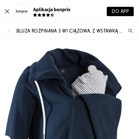
Aplikacja bonprix
DO APP
BLUZA ROZPINANA 3 W1 CIĄŻOWA, Z WSTAWKĄ NA NOSIDEŁKO NIEMOWLĘCE
Szu
pr