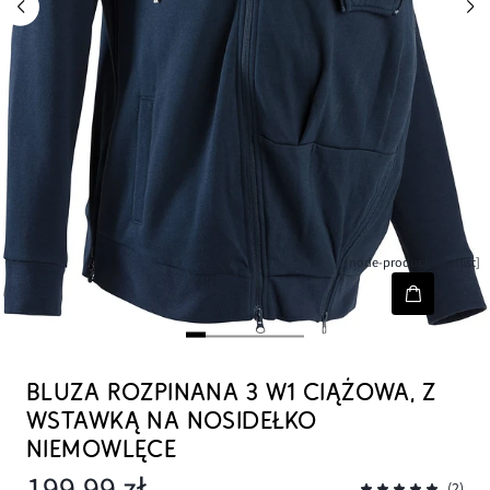
[node-product-wishlist]
BLUZA ROZPINANA 3 W1 CIĄŻOWA, Z
WSTAWKĄ NA NOSIDEŁKO
NIEMOWLĘCE
199,99 zł
(2)