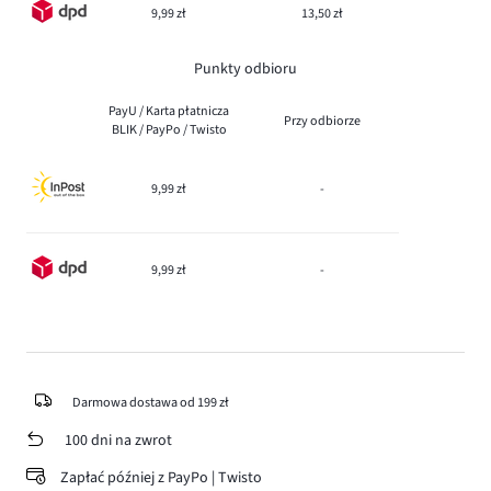
9,99 zł
13,50 zł
Punkty odbioru
PayU / Karta płatnicza
Przy odbiorze
BLIK / PayPo / Twisto
9,99 zł
-
9,99 zł
-
Darmowa dostawa od 199 zł
100 dni na zwrot
Zapłać później z PayPo | Twisto