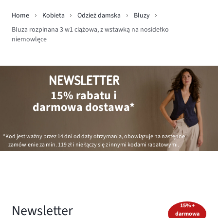
Home
Kobieta
Odzież damska
Bluzy
Bluza rozpinana 3 w1 ciążowa, z wstawką na nosidełko
niemowlęce
NEWSLETTER
15% rabatu i
darmowa dostawa*
*Kod jest ważny przez 14 dni od daty otrzymania, obowiązuje na następne
zamówienie za min.
119 zł
i nie łączy się z innymi kodami rabatowymi.
Newsletter
15% +
darmowa