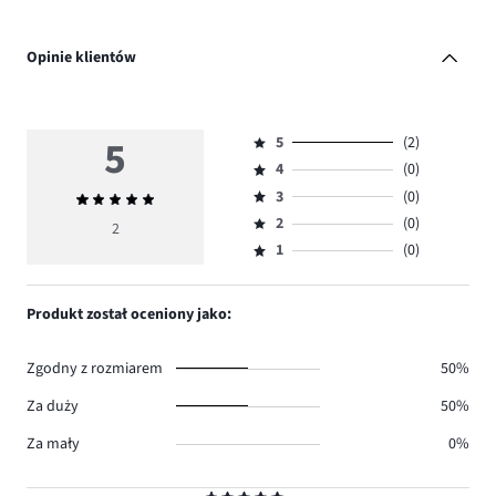
Opinie klientów
5
5
(2)
Ocena
4
(0)
5,
Ocena
ilość
3
(0)
Średnia
4,
Ocena
głosów
ocena
ilość
2
(0)
3,
2
Ocena
2.
5
głosów
ilość
1
(0)
2,
Ocena
0.
głosów
ilość
1,
0.
głosów
ilość
Produkt został oceniony jako:
0.
głosów
0.
Zgodny z rozmiarem
50%
Za duży
50%
Za mały
0%