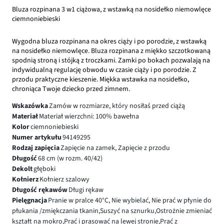
Bluza rozpinana 3 w1 ciążowa, z wstawką na nosidełko niemowlęce
ciemnoniebieski
Wygodna bluza rozpinana na okres ciąży i po porodzie, z wstawką
na nosidełko niemowlęce. Bluza rozpinana z miękko szczotkowaną
spodnią stroną i stójką z troczkami. Zamki po bokach pozwalają na
indywidualną regulację obwodu w czasie ciąży i po porodzie. Z
przodu praktyczne kieszenie. Miękka wstawka na nosidełko,
chroniąca Twoje dziecko przed zimnem.
Wskazówka
Zamów w rozmiarze, który nosiłaś przed ciążą
Materiał
Materiał wierzchni: 100% bawełna
Kolor
ciemnoniebieski
Numer artykułu
94149295
Rodzaj zapięcia
Zapięcie na zamek, Zapięcie z przodu
Długość
68 cm (w rozm. 40/42)
Dekolt
głęboki
Kołnierz
Kołnierz szalowy
Długość rękawów
Długi rękaw
Pielęgnacja
Pranie w pralce 40°C, Nie wybielać, Nie prać w płynie do
płukania /zmiękczania tkanin,Suszyć na sznurku,Ostrożnie zmieniać
kształt na mokro,Prać i prasować na lewej stronie,Prać z