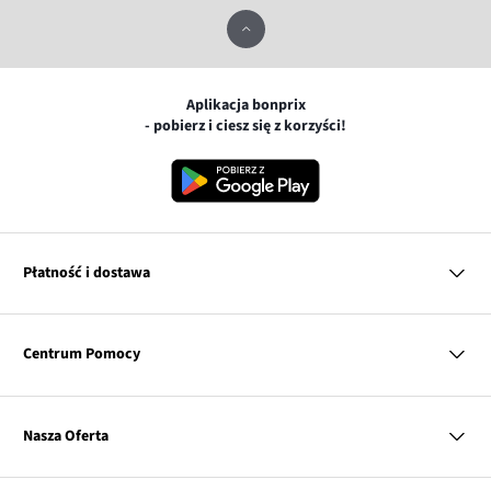
Aplikacja bonprix
- pobierz i ciesz się z korzyści!
Płatność i dostawa
MasterCard
Centrum Pomocy
Płatność online (PayU)
VISA
BLIK
Pytania i odpowiedzi
Google pay
Dostawa i płatność
Nasza Oferta
Zwroty i reklamacje
Apple pay
Pierwszy darmowy zwrot
PayPo
Kobieta