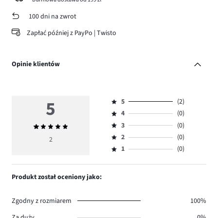
100 dni na zwrot
Zapłać później z PayPo | Twisto
Opinie klientów
5
5
(2)
Ocena
4
(0)
5,
Ocena
ilość
3
(0)
Średnia
4,
Ocena
głosów
ocena
ilość
2
(0)
3,
2
Ocena
2.
5
głosów
ilość
1
(0)
2,
Ocena
0.
głosów
ilość
1,
0.
głosów
ilość
Produkt został oceniony jako:
0.
głosów
0.
Zgodny z rozmiarem
100%
Za duży
0%