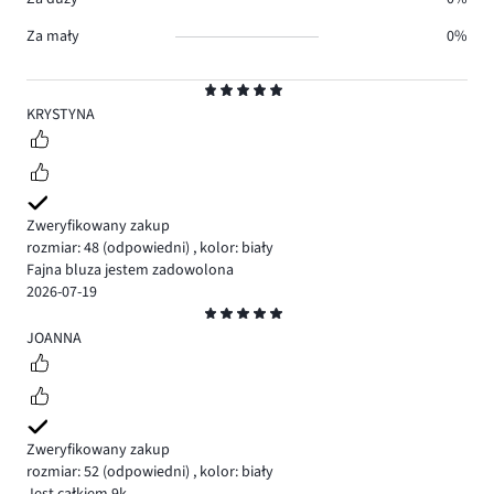
Za mały
0%
Ocena
5
KRYSTYNA
Zweryfikowany zakup
rozmiar: 48
(odpowiedni)
,
kolor: biały
Fajna bluza jestem zadowolona
2026-07-19
Ocena
5
JOANNA
Zweryfikowany zakup
rozmiar: 52
(odpowiedni)
,
kolor: biały