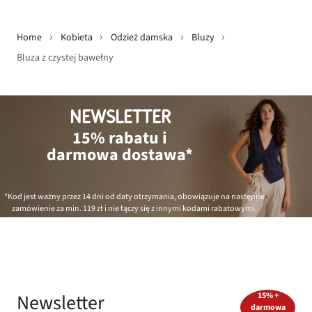
Home
Kobieta
Odzież damska
Bluzy
Bluza z czystej bawełny
NEWSLETTER
15% rabatu i
darmowa dostawa*
*Kod jest ważny przez 14 dni od daty otrzymania, obowiązuje na następne
zamówienie za min.
119 zł
i nie łączy się z innymi kodami rabatowymi.
Newsletter
15% +
darmowa