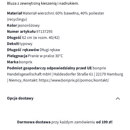
Bluza z zewnętrzną kieszenią i nadrukiem.
Materiał
Materiał wierzchni: 60% bawełna, 40% poliester
(recyclingu)
Kolor
jasnoróżowy
Numer artykułu
97137295
Długość
62 cm (w rozm. 40/42)
Dekolt
typowy
Długość rękawów
Długi rękaw
Pielęgnacja
Pranie w pralce 30°C
Marka
bonprix
Podmiot gospodarczy odpowiedzialny przed UE
bonprix
Handelsgesellschaft mbH | Haldesdorfer Straße 61 | 22179 Hamburg
| Niemcy, Kontakt: https://www.bonprix.pl/pomoc/kontakt/
Opcje dostawy
Darmowa dostawa
przy każdym zamówieniu
od 199 zł
!