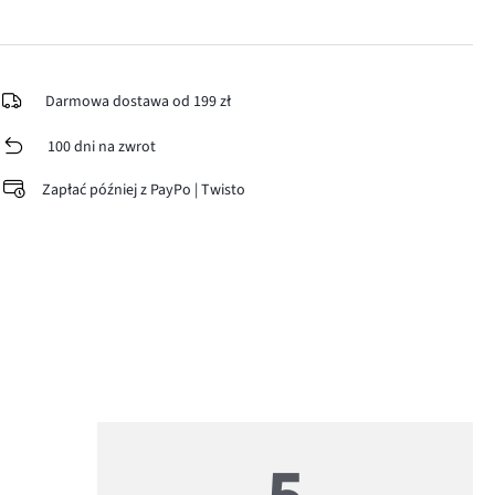
Darmowa dostawa od 199 zł
100 dni na zwrot
Zapłać później z PayPo | Twisto