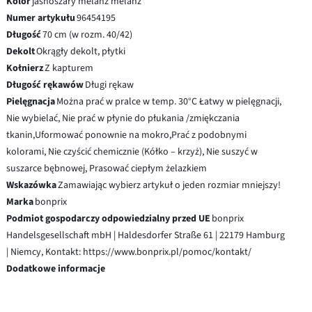
Kolor
jasnoszary melanż melanż
Numer artykułu
96454195
Długość
70 cm (w rozm. 40/42)
Dekolt
Okrągły dekolt, płytki
Kołnierz
Z kapturem
Długość rękawów
Długi rękaw
Pielęgnacja
Można prać w pralce w temp. 30°C Łatwy w pielęgnacji,
Nie wybielać, Nie prać w płynie do płukania /zmiękczania
tkanin,Uformować ponownie na mokro,Prać z podobnymi
kolorami, Nie czyścić chemicznie (Kółko – krzyż), Nie suszyć w
suszarce bębnowej, Prasować ciepłym żelazkiem
Wskazówka
Zamawiając wybierz artykuł o jeden rozmiar mniejszy!
Marka
bonprix
Podmiot gospodarczy odpowiedzialny przed UE
bonprix
Handelsgesellschaft mbH | Haldesdorfer Straße 61 | 22179 Hamburg
| Niemcy, Kontakt: https://www.bonprix.pl/pomoc/kontakt/
Dodatkowe informacje