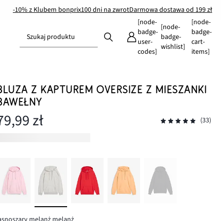
-10% z Klubem bonprix
100 dni na zwrot
Darmowa dostawa od 199 zł
[node-
[node-
[node-
badge-
badge-
Szukaj produktu
badge-
user-
cart-
wishlist]
codes]
items]
BLUZA Z KAPTUREM OVERSIZE Z MIESZANKI
BAWEŁNY
79,99 zł
(33)
asnoszary melanż melanż