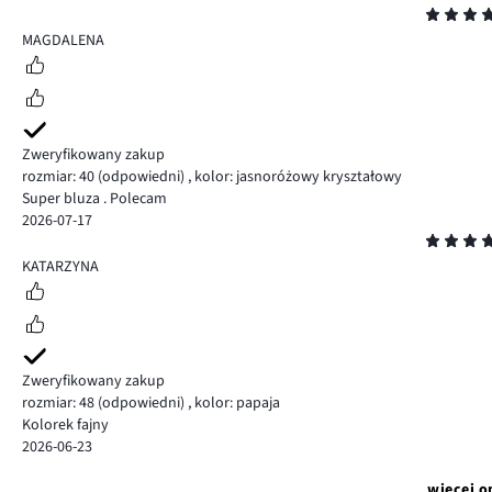
Ocena
5
MAGDALENA
Zweryfikowany zakup
rozmiar: 40
(odpowiedni)
,
kolor: jasnoróżowy kryształowy
Super bluza . Polecam
2026-07-17
Ocena
5
KATARZYNA
Zweryfikowany zakup
rozmiar: 48
(odpowiedni)
,
kolor: papaja
Kolorek fajny
2026-06-23
więcej o