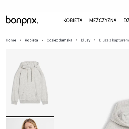
KOBIETA
MĘŻCZYZNA
D
Home
Kobieta
Odzież damska
Bluzy
Bluza z kapturem