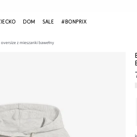
ZIECKO
DOM
SALE
#BONPRIX
 oversize z mieszanki bawełny
j