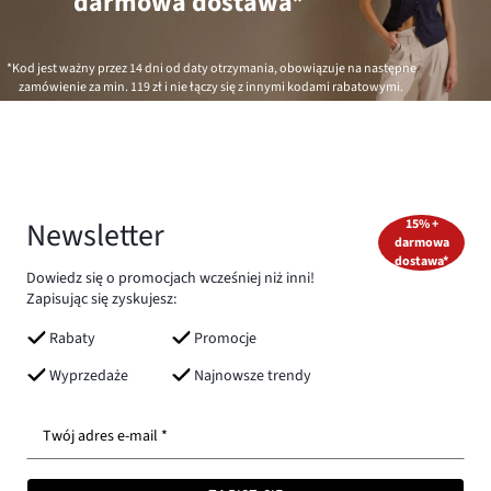
darmowa dostawa*
*Kod jest ważny przez 14 dni od daty otrzymania, obowiązuje na następne
zamówienie za min.
119 zł
i nie łączy się z innymi kodami rabatowymi.
Newsletter
15% +
darmowa
dostawa*
Dowiedz się o promocjach wcześniej niż inni!
Zapisując się zyskujesz:
Rabaty
Promocje
Wyprzedaże
Najnowsze trendy
Twój adres e-mail *