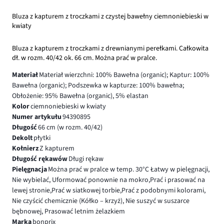
Bluza z kapturem z troczkami z czystej bawełny ciemnoniebieski w
kwiaty
Bluza z kapturem z troczkami z drewnianymi perełkami. Całkowita
dł. w rozm. 40/42 ok. 66 cm. Można prać w pralce.
Materiał
Materiał wierzchni: 100% Bawełna (organic); Kaptur: 100%
Bawełna (organic); Podszewka w kapturze: 100% bawełna;
Obłożenie: 95% Bawełna (organic), 5% elastan
Kolor
ciemnoniebieski w kwiaty
Numer artykułu
94390895
Długość
66 cm (w rozm. 40/42)
Dekolt
płytki
Kołnierz
Z kapturem
Długość rękawów
Długi rękaw
Pielęgnacja
Można prać w pralce w temp. 30°C Łatwy w pielęgnacji,
Nie wybielać, Uformować ponownie na mokro,Prać i prasować na
lewej stronie,Prać w siatkowej torbie,Prać z podobnymi kolorami,
Nie czyścić chemicznie (Kółko – krzyż), Nie suszyć w suszarce
bębnowej, Prasować letnim żelazkiem
Marka
bonprix