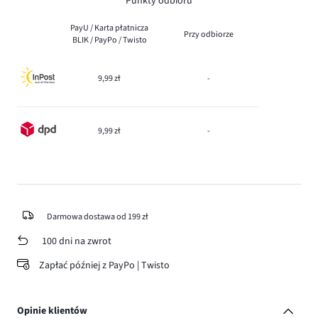
Punkty odbioru
PayU / Karta płatnicza
Przy odbiorze
BLIK / PayPo / Twisto
9,99 zł
-
9,99 zł
-
Darmowa dostawa od 199 zł
100 dni na zwrot
Zapłać później z PayPo | Twisto
Opinie klientów