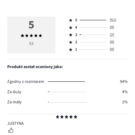
5
5
(51)
Ocena
4
(0)
5,
Ocena
ilość
3
(2)
Średnia
4,
Ocena
głosów
ocena
ilość
2
(0)
3,
53
Ocena
51.
5
głosów
ilość
1
(0)
2,
Ocena
0.
głosów
ilość
1,
2.
głosów
ilość
Produkt został oceniony jako:
0.
głosów
0.
Zgodny z rozmiarem
94%
Za duży
4%
Za mały
2%
Ocena
5
JUSTYNA