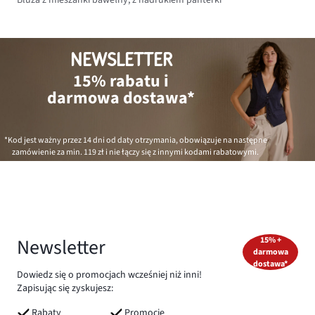
NEWSLETTER
15% rabatu i
darmowa dostawa*
*Kod jest ważny przez 14 dni od daty otrzymania, obowiązuje na następne
zamówienie za min.
119 zł
i nie łączy się z innymi kodami rabatowymi.
Newsletter
15% +
darmowa
dostawa*
Dowiedz się o promocjach wcześniej niż inni!
Zapisując się zyskujesz:
Rabaty
Promocje