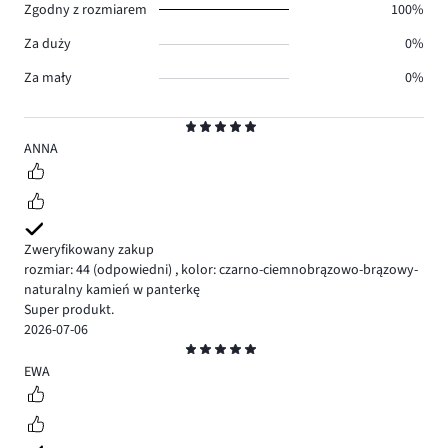
Zgodny z rozmiarem
100%
Za duży
0%
Za mały
0%
Ocena
5
ANNA
Zweryfikowany zakup
rozmiar: 44
(odpowiedni)
,
kolor: czarno-ciemnobrązowo-brązowy-
naturalny kamień w panterkę
Super produkt.
2026-07-06
Ocena
5
EWA