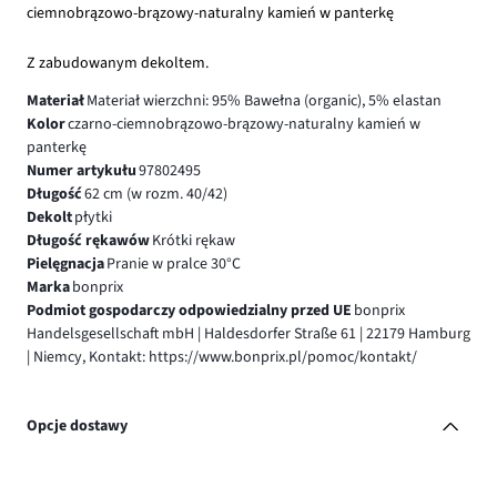
ciemnobrązowo-brązowy-naturalny kamień w panterkę
Z zabudowanym dekoltem.
Materiał
Materiał wierzchni: 95% Bawełna (organic), 5% elastan
Kolor
czarno-ciemnobrązowo-brązowy-naturalny kamień w
panterkę
Numer artykułu
97802495
Długość
62 cm (w rozm. 40/42)
Dekolt
płytki
Długość rękawów
Krótki rękaw
Pielęgnacja
Pranie w pralce 30°C
Marka
bonprix
Podmiot gospodarczy odpowiedzialny przed UE
bonprix
Handelsgesellschaft mbH | Haldesdorfer Straße 61 | 22179 Hamburg
| Niemcy, Kontakt: https://www.bonprix.pl/pomoc/kontakt/
Opcje dostawy