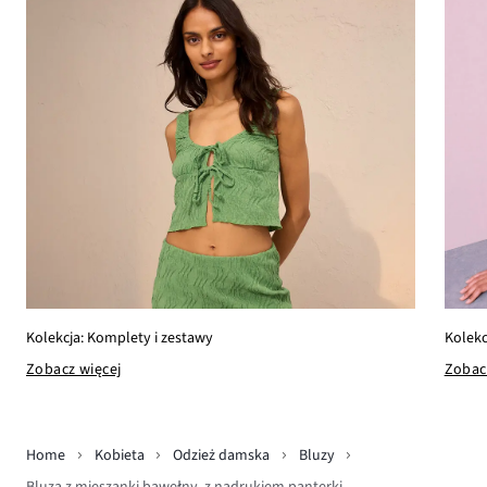
Kolekc
Kolekcja: Komplety i zestawy
Zobac
Zobacz więcej
Home
Kobieta
Odzież damska
Bluzy
Bluza z mieszanki bawełny, z nadrukiem panterki