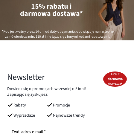
15% rabatu i
darmowa dostawa*
*Kod jest ważny przez 14 dni od daty otrzymania, obowiązuje na następne
zamówienie za min.
119 zł
i nie łączy się z innymi kodami rabatowymi.
Newsletter
15% +
darmowa
dostawa*
Dowiedz się o promocjach wcześniej niż inni!
Zapisując się zyskujesz:
Rabaty
Promocje
Wyprzedaże
Najnowsze trendy
Twój adres e-mail *