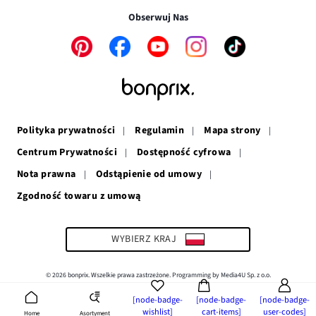
w
nowym
oknie
Obserwuj Nas
nowym
oknie
oknie
Link
Link
Link
Link
Link
otwiera
otwiera
otwiera
otwiera
otwiera
się
się
się
się
się
w
w
w
w
w
nowym
nowym
nowym
nowym
nowym
oknie
oknie
oknie
oknie
oknie
Polityka prywatności
Regulamin
Mapa strony
Centrum Prywatności
Dostępność cyfrowa
Nota prawna
Odstąpienie od umowy
Zgodność towaru z umową
Link
otwiera
się
w
WYBIERZ KRAJ
nowym
oknie
© 2026 bonprix. Wszelkie prawa zastrzeżone. Programming by Media4U Sp. z o.o.
[node-badge-
[node-badge-
[node-badge-
wishlist]
cart-items]
user-codes]
Asortyment
Home