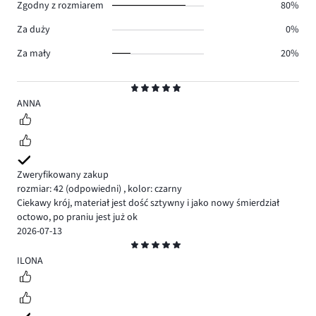
Zgodny z rozmiarem
80%
Za duży
0%
Za mały
20%
Ocena
5
ANNA
Zweryfikowany zakup
rozmiar: 42
(odpowiedni)
,
kolor: czarny
Ciekawy krój, materiał jest dość sztywny i jako nowy śmierdział
octowo, po praniu jest już ok
2026-07-13
Ocena
5
ILONA