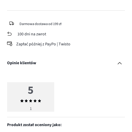
Darmowa dostawa od 199 zł
100 dni na zwrot
Zapłać później z PayPo | Twisto
Opinie klientów
5
Średnia
ocena
1
5
Produkt został oceniony jako: