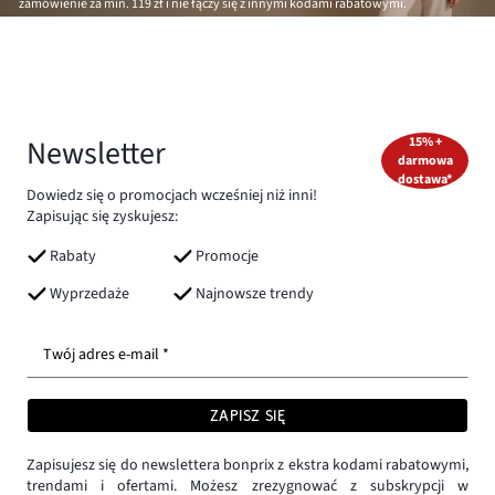
zamówienie za min.
119 zł
i nie łączy się z innymi kodami rabatowymi.
Newsletter
15% +
darmowa
dostawa*
Dowiedz się o promocjach wcześniej niż inni!
Zapisując się zyskujesz:
Rabaty
Promocje
Wyprzedaże
Najnowsze trendy
Twój adres e-mail *
ZAPISZ SIĘ
Zapisujesz się do newslettera bonprix z ekstra kodami rabatowymi,
trendami i ofertami. Możesz zrezygnować z subskrypcji w