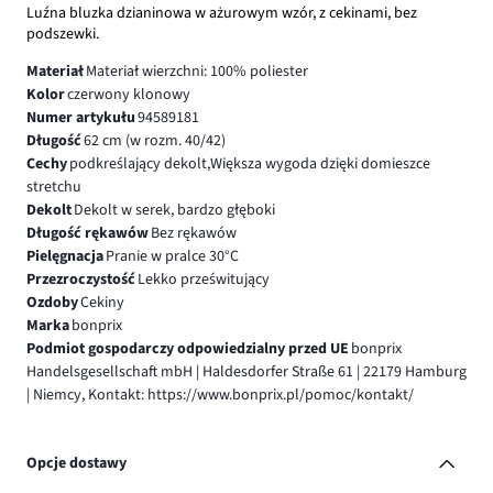
Luźna bluzka dzianinowa w ażurowym wzór, z cekinami, bez
podszewki.
Materiał
Materiał wierzchni: 100% poliester
Kolor
czerwony klonowy
Numer artykułu
94589181
Długość
62 cm (w rozm. 40/42)
Cechy
podkreślający dekolt,Większa wygoda dzięki domieszce
stretchu
Dekolt
Dekolt w serek, bardzo głęboki
Długość rękawów
Bez rękawów
Pielęgnacja
Pranie w pralce 30°C
Przezroczystość
Lekko prześwitujący
Ozdoby
Cekiny
Marka
bonprix
Podmiot gospodarczy odpowiedzialny przed UE
bonprix
Handelsgesellschaft mbH | Haldesdorfer Straße 61 | 22179 Hamburg
| Niemcy, Kontakt: https://www.bonprix.pl/pomoc/kontakt/
Opcje dostawy