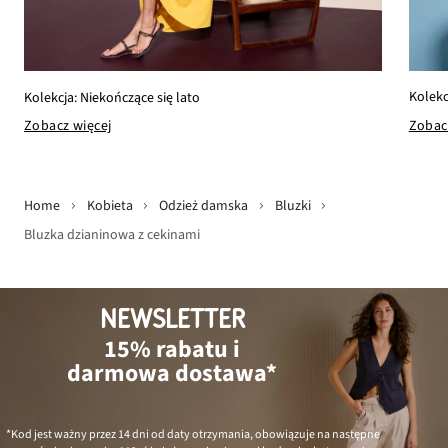
Kolekc
Kolekcja: Niekończące się lato
Zobac
Zobacz więcej
Home
Kobieta
Odzież damska
Bluzki
Bluzka dzianinowa z cekinami
NEWSLETTER
15% rabatu i
darmowa dostawa*
*Kod jest ważny przez 14 dni od daty otrzymania, obowiązuje na następne