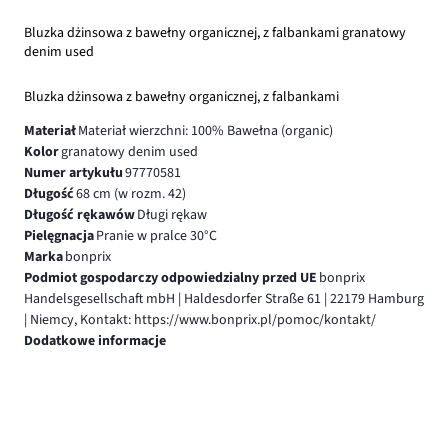
Bluzka dżinsowa z bawełny organicznej, z falbankami granatowy
denim used
Bluzka dżinsowa z bawełny organicznej, z falbankami
Materiał
Materiał wierzchni: 100% Bawełna (organic)
Kolor
granatowy denim used
Numer artykułu
97770581
Długość
68 cm (w rozm. 42)
Długość rękawów
Długi rękaw
Pielęgnacja
Pranie w pralce 30°C
Marka
bonprix
Podmiot gospodarczy odpowiedzialny przed UE
bonprix
Handelsgesellschaft mbH | Haldesdorfer Straße 61 | 22179 Hamburg
| Niemcy, Kontakt: https://www.bonprix.pl/pomoc/kontakt/
Dodatkowe informacje