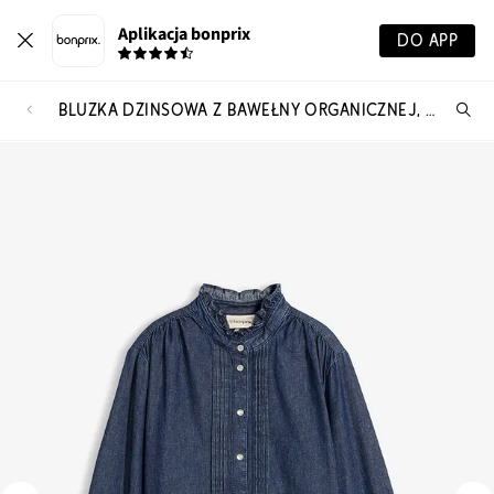
Aplikacja bonprix
DO APP
BLUZKA DŻINSOWA Z BAWEŁNY ORGANICZNEJ, Z FALBANKAMI
Szu
pr