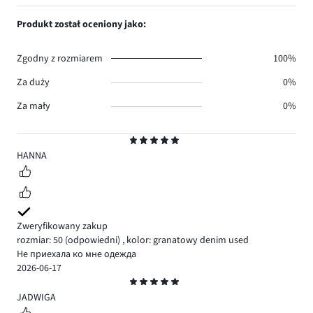
ilość
1,
1.
głosów
ilość
Produkt został oceniony jako:
0.
głosów
0.
Zgodny z rozmiarem
100%
Za duży
0%
Za mały
0%
Ocena
5
HANNA
Zweryfikowany zakup
rozmiar: 50
(odpowiedni)
,
kolor: granatowy denim used
Не приехала ко мне одежда
2026-06-17
Ocena
5
JADWIGA