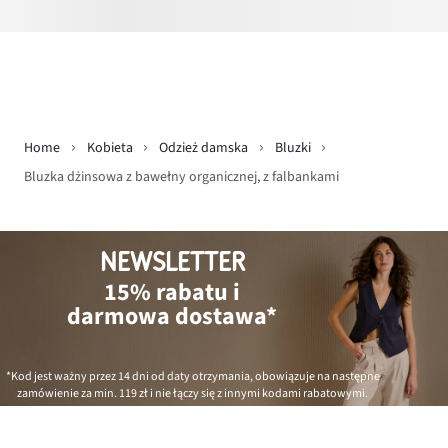
Home
Kobieta
Odzież damska
Bluzki
Bluzka dżinsowa z bawełny organicznej, z falbankami
NEWSLETTER
15% rabatu i
darmowa dostawa*
*Kod jest ważny przez 14 dni od daty otrzymania, obowiązuje na następne
zamówienie za min.
119 zł
i nie łączy się z innymi kodami rabatowymi.