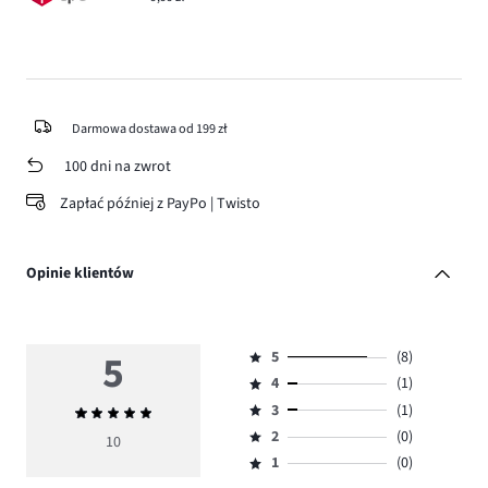
Darmowa dostawa od 199 zł
100 dni na zwrot
Zapłać później z PayPo | Twisto
Opinie klientów
5
5
(8)
Ocena
4
(1)
5,
Ocena
ilość
3
(1)
Średnia
4,
Ocena
głosów
ocena
ilość
2
(0)
3,
10
Ocena
8.
5
głosów
ilość
1
(0)
2,
Ocena
1.
głosów