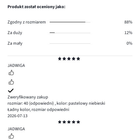
0.
głosów
ilość
Produkt został oceniony jako:
0.
głosów
0.
Zgodny z rozmiarem
88%
Za duży
12%
Za mały
0%
Ocena
5
JADWIGA
Zweryfikowany zakup
rozmiar: 40
(odpowiedni)
,
kolor: pastelowy niebieski
Ładny kolor, rozmiar odpowiedni
2026-07-13
Ocena
5
JADWIGA