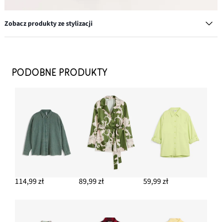
Zobacz produkty ze stylizacji
Kolczyki kółka z mosiądzu
97,99 zł
PODOBNE PRODUKTY
DODAJ DO KOSZYKA
Mała torebka na ramię
109,99 zł
DODAJ DO KOSZYKA
Spodnie z imitacji skóry punto di roma
59,99 zł
114,99 zł
89,99 zł
59,99 zł
DODAJ DO KOSZYKA