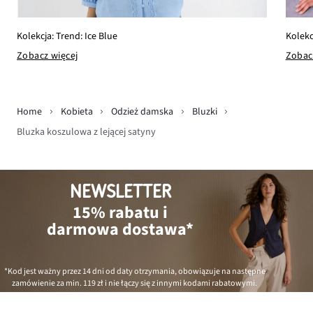
Kolekcja: Trend: Ice Blue
Kolekc
Zobacz więcej
Zobac
Home
Kobieta
Odzież damska
Bluzki
Bluzka koszulowa z lejącej satyny
NEWSLETTER
15% rabatu i
darmowa dostawa*
*Kod jest ważny przez 14 dni od daty otrzymania, obowiązuje na następne
zamówienie za min.
119 zł
i nie łączy się z innymi kodami rabatowymi.