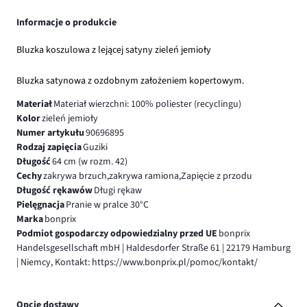
Informacje o produkcie
Bluzka koszulowa z lejącej satyny zieleń jemioły
Bluzka satynowa z ozdobnym założeniem kopertowym.
Materiał
Materiał wierzchni: 100% poliester (recyclingu)
Kolor
zieleń jemioły
Numer artykułu
90696895
Rodzaj zapięcia
Guziki
Długość
64 cm (w rozm. 42)
Cechy
zakrywa brzuch,zakrywa ramiona,Zapięcie z przodu
Długość rękawów
Długi rękaw
Pielęgnacja
Pranie w pralce 30°C
Marka
bonprix
Podmiot gospodarczy odpowiedzialny przed UE
bonprix
Handelsgesellschaft mbH | Haldesdorfer Straße 61 | 22179 Hamburg
| Niemcy, Kontakt: https://www.bonprix.pl/pomoc/kontakt/
Opcje dostawy