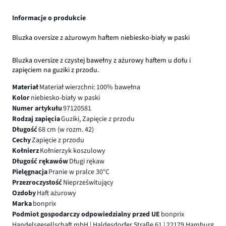
Informacje o produkcie
Bluzka oversize z ażurowym haftem niebiesko-biały w paski
Bluzka oversize z czystej bawełny z ażurowy haftem u dołu i
zapięciem na guziki z przodu.
Materiał
Materiał wierzchni: 100% bawełna
Kolor
niebiesko-biały w paski
Numer artykułu
97120581
Rodzaj zapięcia
Guziki, Zapięcie z przodu
Długość
68 cm (w rozm. 42)
Cechy
Zapięcie z przodu
Kołnierz
Kołnierzyk koszulowy
Długość rękawów
Długi rękaw
Pielęgnacja
Pranie w pralce 30°C
Przezroczystość
Nieprześwitujący
Ozdoby
Haft ażurowy
Marka
bonprix
Podmiot gospodarczy odpowiedzialny przed UE
bonprix
Handelsgesellschaft mbH | Haldesdorfer Straße 61 | 22179 Hamburg