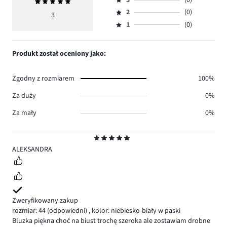
3
(0)
Średnia
4,
Ocena
głosów
ocena
ilość
2
(0)
3,
3
Ocena
3.
5
głosów
ilość
1
(0)
2,
Ocena
0.
głosów
ilość
1,
0.
głosów
ilość
Produkt został oceniony jako:
0.
głosów
0.
Zgodny z rozmiarem
100%
Za duży
0%
Za mały
0%
Ocena
5
ALEKSANDRA
Zweryfikowany zakup
rozmiar: 44
(odpowiedni)
,
kolor: niebiesko-biały w paski
Bluzka piękna choć na biust trochę szeroka ale zostawiam drobne