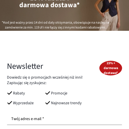
darmowa dostawa*
*Kod jest ważny przez 14 dni od daty otrzymania, obowiązuje na następne
zamówienie za min.
119 zł
i nie łączy się z innymi kodami rabatowymi.
Newsletter
15% +
darmowa
dostawa*
Dowiedz się o promocjach wcześniej niż inni!
Zapisując się zyskujesz:
Rabaty
Promocje
Wyprzedaże
Najnowsze trendy
Twój adres e-mail *