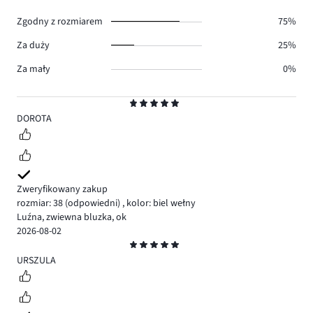
0.
Zgodny z rozmiarem
75%
Za duży
25%
Za mały
0%
Ocena
5
DOROTA
Zweryfikowany zakup
rozmiar: 38
(odpowiedni)
,
kolor: biel wełny
Luźna, zwiewna bluzka, ok
2026-08-02
Ocena
5
URSZULA