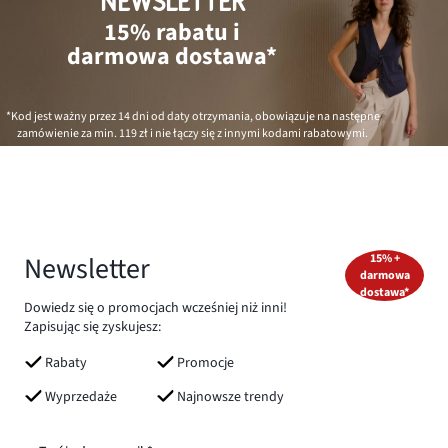
NEWSLETTER
15% rabatu i
darmowa dostawa*
*Kod jest ważny przez 14 dni od daty otrzymania, obowiązuje na następne
zamówienie za min.
119 zł
i nie łączy się z innymi kodami rabatowymi.
Newsletter
15% +
darmowa
dostawa*
Dowiedz się o promocjach wcześniej niż inni!
Zapisując się zyskujesz:
Rabaty
Promocje
Wyprzedaże
Najnowsze trendy