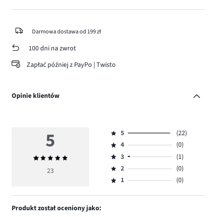
Darmowa dostawa od 199 zł
100 dni na zwrot
Zapłać później z PayPo | Twisto
Opinie klientów
5
5
(22)
Ocena
4
(0)
5,
Ocena
ilość
3
(1)
Średnia
4,
Ocena
głosów
ocena
ilość
2
(0)
3,
23
Ocena
22.
5
głosów
ilość
1
(0)
2,
Ocena
0.
głosów
ilość
1,
1.
głosów
ilość
Produkt został oceniony jako:
0.
głosów