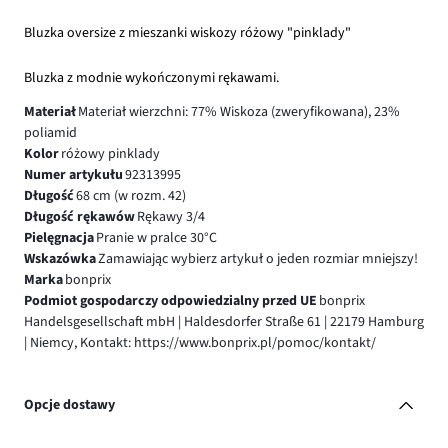
Bluzka oversize z mieszanki wiskozy różowy "pinklady"
Bluzka z modnie wykończonymi rękawami.
Materiał
Materiał wierzchni: 77% Wiskoza (zweryfikowana), 23%
poliamid
Kolor
różowy pinklady
Numer artykułu
92313995
Długość
68 cm (w rozm. 42)
Długość rękawów
Rękawy 3/4
Pielęgnacja
Pranie w pralce 30°C
Wskazówka
Zamawiając wybierz artykuł o jeden rozmiar mniejszy!
Marka
bonprix
Podmiot gospodarczy odpowiedzialny przed UE
bonprix
Handelsgesellschaft mbH | Haldesdorfer Straße 61 | 22179 Hamburg
| Niemcy, Kontakt: https://www.bonprix.pl/pomoc/kontakt/
Opcje dostawy