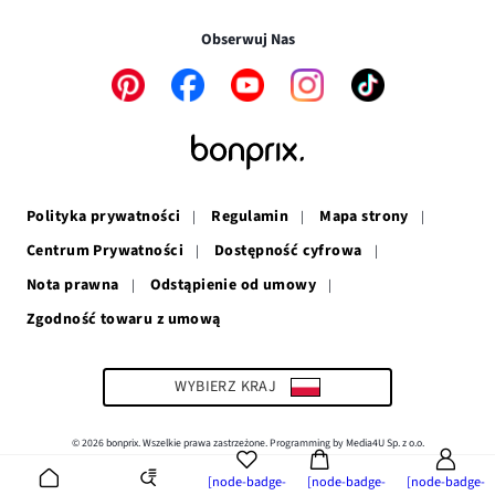
oknie
się
w
nowym
w
nowym
oknie
Obserwuj Nas
nowym
oknie
oknie
Link
Link
Link
Link
Link
otwiera
otwiera
otwiera
otwiera
otwiera
się
się
się
się
się
w
w
w
w
w
nowym
nowym
nowym
nowym
nowym
oknie
oknie
oknie
oknie
oknie
Polityka prywatności
Regulamin
Mapa strony
Centrum Prywatności
Dostępność cyfrowa
Nota prawna
Odstąpienie od umowy
Zgodność towaru z umową
Link
otwiera
się
w
WYBIERZ KRAJ
nowym
oknie
© 2026 bonprix. Wszelkie prawa zastrzeżone. Programming by Media4U Sp. z o.o.
[node-badge-
[node-badge-
[node-badge-