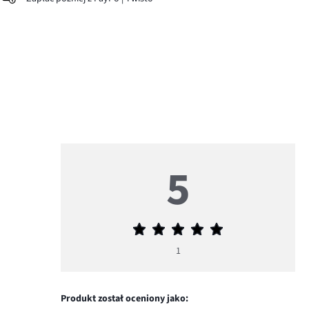
5
Średnia
ocena
1
5
Produkt został oceniony jako: