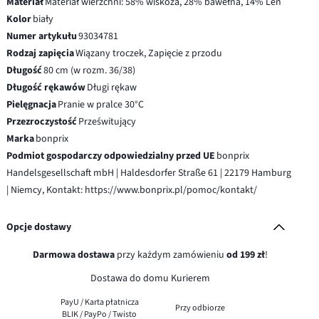
Materiał
Materiał wierzchni: 58% wiskoza, 28% bawełna, 14% Len
Kolor
biały
Numer artykułu
93034781
Rodzaj zapięcia
Wiązany troczek, Zapięcie z przodu
Długość
80 cm (w rozm. 36/38)
Długość rękawów
Długi rękaw
Pielęgnacja
Pranie w pralce 30°C
Przezroczystość
Prześwitujący
Marka
bonprix
Podmiot gospodarczy odpowiedzialny przed UE
bonprix
Handelsgesellschaft mbH | Haldesdorfer Straße 61 | 22179 Hamburg
| Niemcy, Kontakt: https://www.bonprix.pl/pomoc/kontakt/
Opcje dostawy
Darmowa dostawa
przy każdym zamówieniu
od 199 zł
!
Dostawa do domu Kurierem
PayU / Karta płatnicza
Przy odbiorze
BLIK / PayPo / Twisto