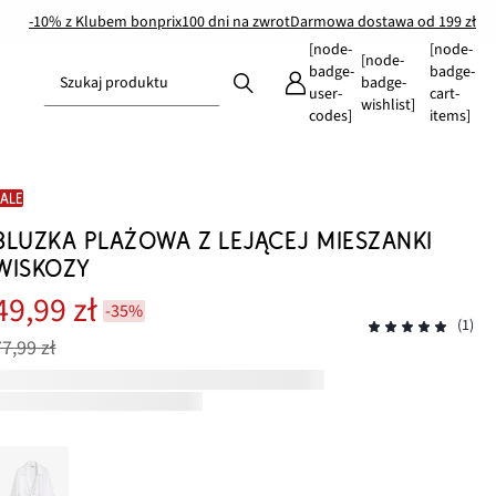
-10% z Klubem bonprix
100 dni na zwrot
Darmowa dostawa od 199 zł
[node-
[node-
[node-
badge-
badge-
Szukaj produktu
badge-
user-
cart-
wishlist]
codes]
items]
SALE
BLUZKA PLAŻOWA Z LEJĄCEJ MIESZANKI
WISKOZY
49,99 zł
-35%
(1)
77,99 zł