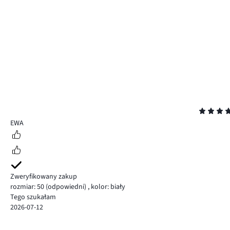
Ocena
5
EWA
Zweryfikowany zakup
rozmiar: 50
(odpowiedni)
,
kolor: biały
Tego szukałam
2026-07-12