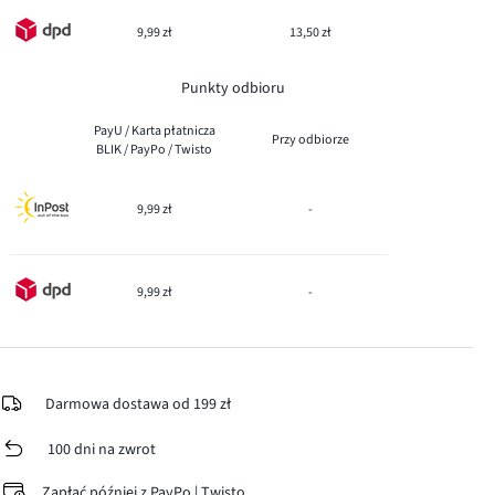
9,99 zł
13,50 zł
Punkty odbioru
PayU / Karta płatnicza
Przy odbiorze
BLIK / PayPo / Twisto
9,99 zł
-
9,99 zł
-
Darmowa dostawa od 199 zł
100 dni na zwrot
Zapłać później z PayPo | Twisto