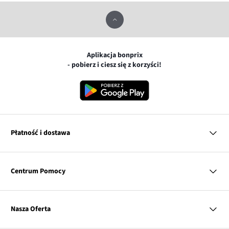
Aplikacja bonprix
- pobierz i ciesz się z korzyści!
Płatność i dostawa
MasterCard
Centrum Pomocy
Płatność online (PayU)
VISA
BLIK
Pytania i odpowiedzi
Google pay
Dostawa i płatność
Nasza Oferta
Zwroty i reklamacje
Apple pay
Pierwszy darmowy zwrot
PayPo