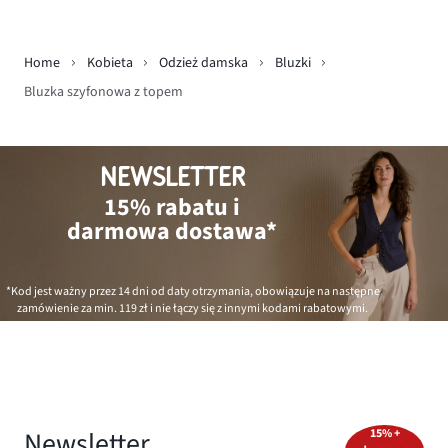
Home
Kobieta
Odzież damska
Bluzki
Bluzka szyfonowa z topem
NEWSLETTER
15% rabatu i
darmowa dostawa*
*Kod jest ważny przez 14 dni od daty otrzymania, obowiązuje na następne
zamówienie za min.
119 zł
i nie łączy się z innymi kodami rabatowymi.
Newsletter
15% +