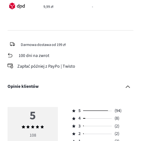
9,99 zł
-
Darmowa dostawa od 199 zł
100 dni na zwrot
Zapłać później z PayPo | Twisto
Opinie klientów
5
5
(94)
Ocena
4
(8)
5,
Ocena
ilość
3
(2)
Średnia
4,
Ocena
głosów
ocena
ilość
2
(2)
3,
108
Ocena
94.
5
głosów