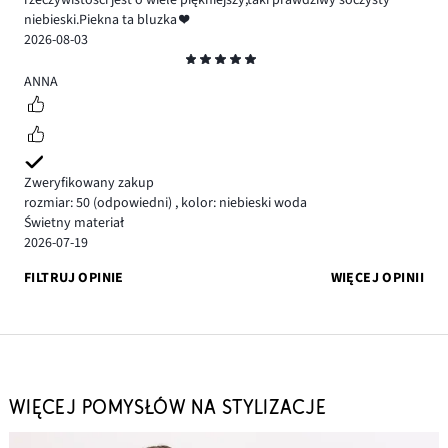
rzeczywistości jest o wiele piękniejszy,taki prawdziwy soczysty
niebieski.Piekna ta bluzka ❤️
2026-08-03
Ocena
5
ANNA
Zweryfikowany zakup
rozmiar: 50
(odpowiedni)
,
kolor: niebieski woda
Świetny materiał
2026-07-19
FILTRUJ OPINIE
WIĘCEJ OPINII
WIĘCEJ POMYSŁÓW NA STYLIZACJE