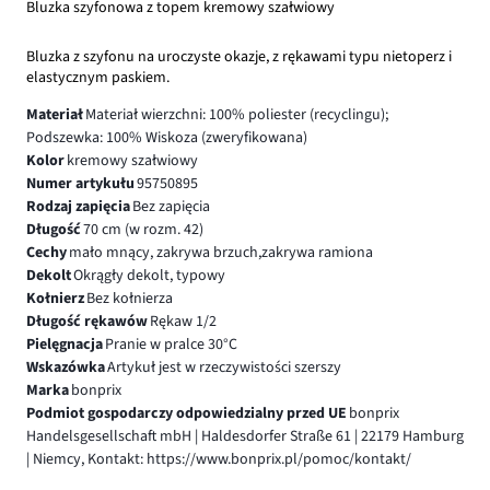
Bluzka szyfonowa z topem kremowy szałwiowy
Bluzka z szyfonu na uroczyste okazje, z rękawami typu nietoperz i
elastycznym paskiem.
Materiał
Materiał wierzchni: 100% poliester (recyclingu);
Podszewka: 100% Wiskoza (zweryfikowana)
Kolor
kremowy szałwiowy
Numer artykułu
95750895
Rodzaj zapięcia
Bez zapięcia
Długość
70 cm (w rozm. 42)
Cechy
mało mnący, zakrywa brzuch,zakrywa ramiona
Dekolt
Okrągły dekolt, typowy
Kołnierz
Bez kołnierza
Długość rękawów
Rękaw 1/2
Pielęgnacja
Pranie w pralce 30°C
Wskazówka
Artykuł jest w rzeczywistości szerszy
Marka
bonprix
Podmiot gospodarczy odpowiedzialny przed UE
bonprix
Handelsgesellschaft mbH | Haldesdorfer Straße 61 | 22179 Hamburg
| Niemcy, Kontakt: https://www.bonprix.pl/pomoc/kontakt/