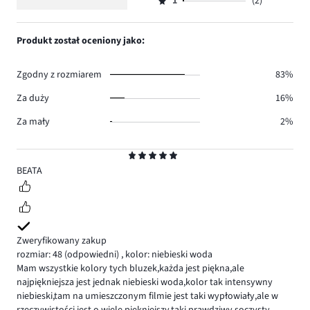
ilość
1
(2)
2,
Ocena
8.
głosów
ilość
1,
2.
głosów
ilość
Produkt został oceniony jako:
2.
głosów
2.
Zgodny z rozmiarem
83%
Za duży
16%
Za mały
2%
Ocena
5
BEATA
Zweryfikowany zakup
rozmiar: 48
(odpowiedni)
,
kolor: niebieski woda
Mam wszystkie kolory tych bluzek,każda jest piękna,ale
najpiękniejsza jest jednak niebieski woda,kolor tak intensywny
niebieski,tam na umieszczonym filmie jest taki wypłowiały,ale w