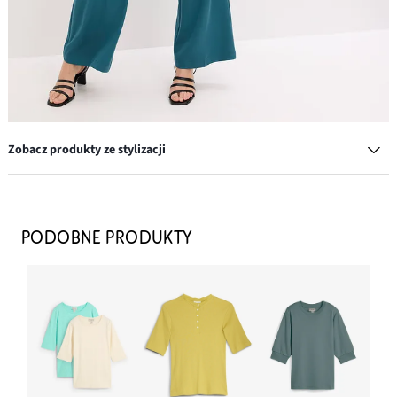
Zobacz produkty ze stylizacji
Sandały z paseczkami na wąskim obcasie
79,99 zł
PODOBNE PRODUKTY
DODAJ DO KOSZYKA
Kolczyki kółka
64,99 zł
DODAJ DO KOSZYKA
Spodnie Marlena