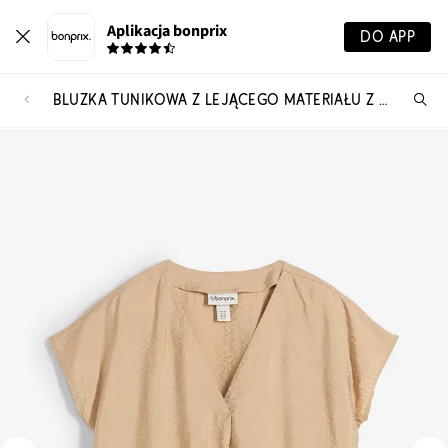
Aplikacja bonprix
DO APP
BLUZKA TUNIKOWA Z LEJĄCEGO MATERIAŁU Z WISKOZĄ
Szu
pr