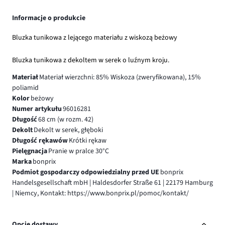
Informacje o produkcie
Bluzka tunikowa z lejącego materiału z wiskozą beżowy
Bluzka tunikowa z dekoltem w serek o luźnym kroju.
Materiał
Materiał wierzchni: 85% Wiskoza (zweryfikowana), 15%
poliamid
Kolor
beżowy
Numer artykułu
96016281
Długość
68 cm (w rozm. 42)
Dekolt
Dekolt w serek, głęboki
Długość rękawów
Krótki rękaw
Pielęgnacja
Pranie w pralce 30°C
Marka
bonprix
Podmiot gospodarczy odpowiedzialny przed UE
bonprix
Handelsgesellschaft mbH | Haldesdorfer Straße 61 | 22179 Hamburg
| Niemcy, Kontakt: https://www.bonprix.pl/pomoc/kontakt/
Opcje dostawy