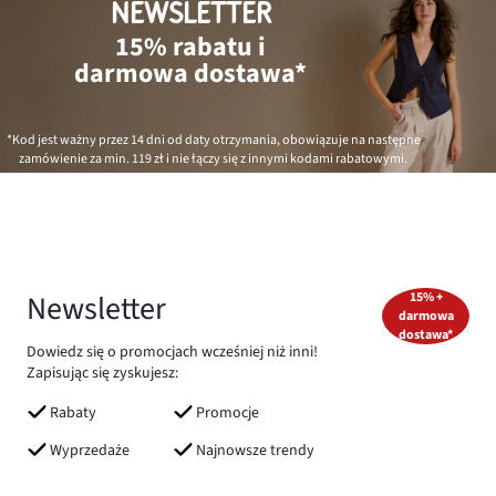
NEWSLETTER
15% rabatu i
darmowa dostawa*
*Kod jest ważny przez 14 dni od daty otrzymania, obowiązuje na następne
zamówienie za min.
119 zł
i nie łączy się z innymi kodami rabatowymi.
Newsletter
15% +
darmowa
dostawa*
Dowiedz się o promocjach wcześniej niż inni!
Zapisując się zyskujesz:
Rabaty
Promocje
Wyprzedaże
Najnowsze trendy