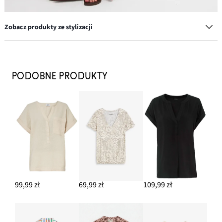
Zobacz produkty ze stylizacji
Komplet pierścionków w różnych wzorach (8 części)
62,99 zł
PODOBNE PRODUKTY
DODAJ DO KOSZYKA
Klapki
114,99 zł
DODAJ DO KOSZYKA
Bransoletka
49,99 zł
99,99 zł
69,99 zł
109,99 zł
DODAJ DO KOSZYKA