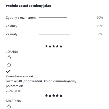
0.
głosów
ilość
Produkt został oceniony jako:
0.
głosów
0.
Zgodny z rozmiarem
90%
Za duży
10%
Za mały
0%
Ocena
5
JOANNA
Zweryfikowany zakup
rozmiar: 48
(odpowiedni)
,
kolor: ciemnobrązowy
polecam ok
2026-08-06
Ocena
5
KRYSTYNA