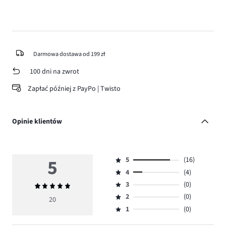
Darmowa dostawa od 199 zł
100 dni na zwrot
Zapłać później z PayPo | Twisto
Opinie klientów
5
5
(16)
Ocena
4
(4)
5,
Ocena
ilość
3
(0)
Średnia
4,
Ocena
głosów
ocena
ilość
2
(0)
3,
20
Ocena
16.
5
głosów
ilość
1
(0)
2,
Ocena
4.
głosów
ilość
1,