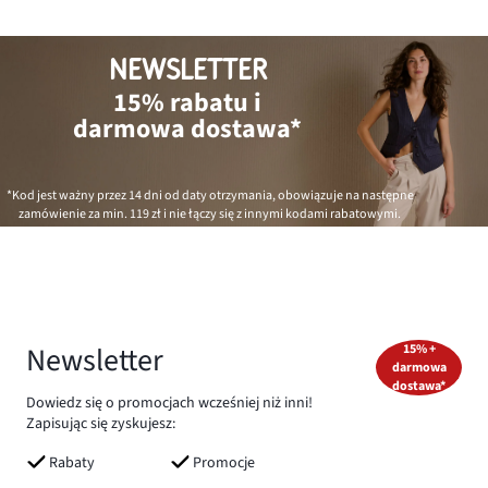
NEWSLETTER
15% rabatu i
darmowa dostawa*
*Kod jest ważny przez 14 dni od daty otrzymania, obowiązuje na następne
zamówienie za min.
119 zł
i nie łączy się z innymi kodami rabatowymi.
Newsletter
15% +
darmowa
dostawa*
Dowiedz się o promocjach wcześniej niż inni!
Zapisując się zyskujesz:
Rabaty
Promocje