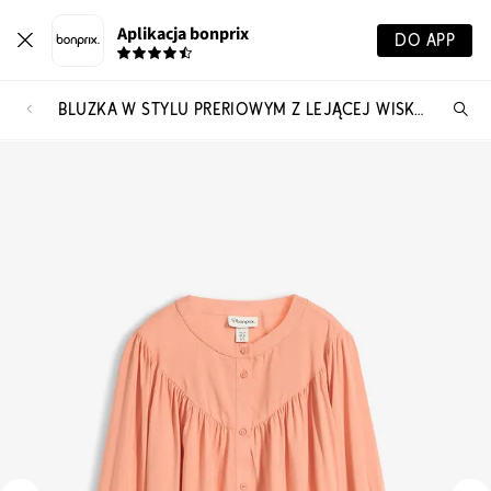
Aplikacja bonprix
DO APP
BLUZKA W STYLU PRERIOWYM Z LEJĄCEJ WISKOZY
Szu
pr