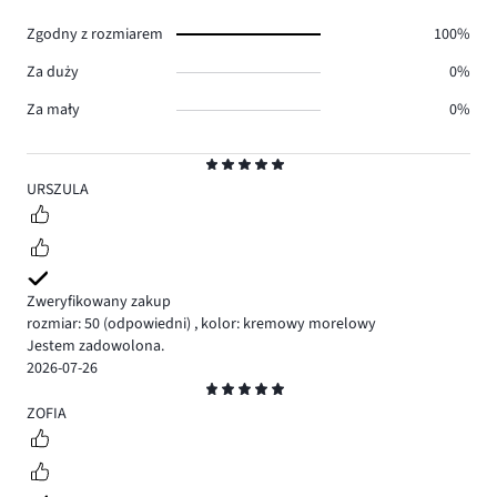
0.
Zgodny z rozmiarem
100%
Za duży
0%
Za mały
0%
Ocena
5
URSZULA
Zweryfikowany zakup
rozmiar: 50
(odpowiedni)
,
kolor: kremowy morelowy
Jestem zadowolona.
2026-07-26
Ocena
5
ZOFIA