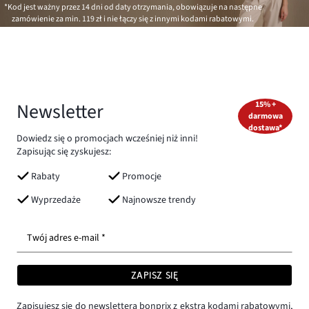
*Kod jest ważny przez 14 dni od daty otrzymania, obowiązuje na następne
zamówienie za min.
119 zł
i nie łączy się z innymi kodami rabatowymi.
Newsletter
15% +
darmowa
dostawa*
Dowiedz się o promocjach wcześniej niż inni!
Zapisując się zyskujesz:
Rabaty
Promocje
Wyprzedaże
Najnowsze trendy
Twój adres e-mail *
ZAPISZ SIĘ
Zapisujesz się do newslettera bonprix z ekstra kodami rabatowymi,