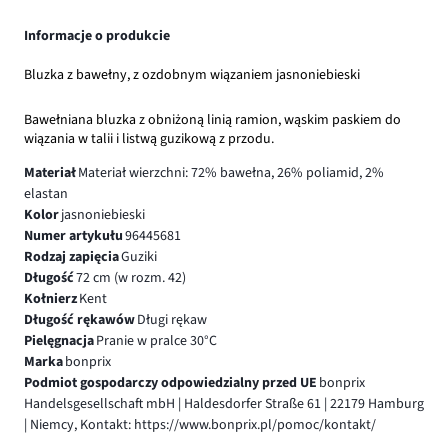
Informacje o produkcie
Bluzka z bawełny, z ozdobnym wiązaniem jasnoniebieski
Bawełniana bluzka z obniżoną linią ramion, wąskim paskiem do
wiązania w talii i listwą guzikową z przodu.
Materiał
Materiał wierzchni: 72% bawełna, 26% poliamid, 2%
elastan
Kolor
jasnoniebieski
Numer artykułu
96445681
Rodzaj zapięcia
Guziki
Długość
72 cm (w rozm. 42)
Kołnierz
Kent
Długość rękawów
Długi rękaw
Pielęgnacja
Pranie w pralce 30°C
Marka
bonprix
Podmiot gospodarczy odpowiedzialny przed UE
bonprix
Handelsgesellschaft mbH | Haldesdorfer Straße 61 | 22179 Hamburg
| Niemcy, Kontakt: https://www.bonprix.pl/pomoc/kontakt/