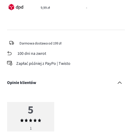
9,99 zł
-
Darmowa dostawa od 199 zł
100 dni na zwrot
Zapłać później z PayPo | Twisto
Opinie klientów
5
Średnia
ocena
1