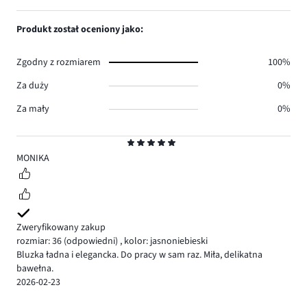
5
Produkt został oceniony jako:
Zgodny z rozmiarem
100%
Za duży
0%
Za mały
0%
Ocena
5
MONIKA
Zweryfikowany zakup
rozmiar: 36
(odpowiedni)
,
kolor: jasnoniebieski
Bluzka ładna i elegancka. Do pracy w sam raz. Miła, delikatna
bawełna.
2026-02-23