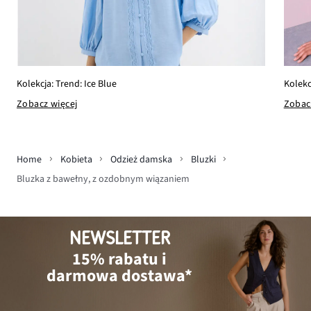
Kolekcja: Trend: Ice Blue
Kolekc
Zobacz więcej
Zobac
Home
Kobieta
Odzież damska
Bluzki
Bluzka z bawełny, z ozdobnym wiązaniem
NEWSLETTER
15% rabatu i
darmowa dostawa*