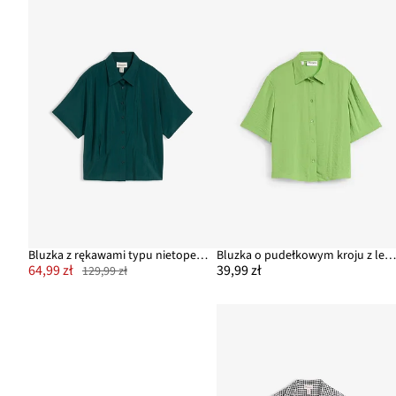
Bluzka z rękawami typu nietoperz, z mieszanki wiskozy
Bluzka o pudełkowym kroju z lekkiej kre
64,99 zł
39,99 zł
129,99 zł