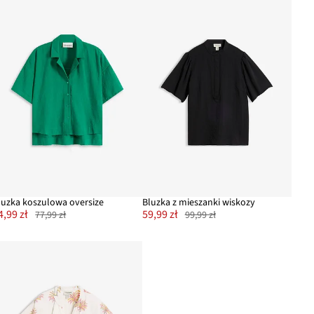
luzka koszulowa oversize
Bluzka z mieszanki wiskozy
4,99 zł
59,99 zł
77,99 zł
99,99 zł