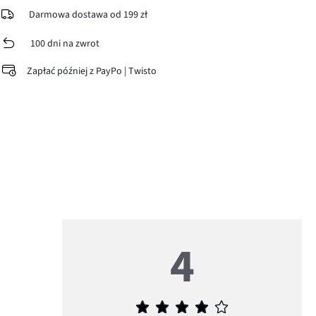
Darmowa dostawa od 199 zł
100 dni na zwrot
Zapłać później z PayPo | Twisto
4
Średnia