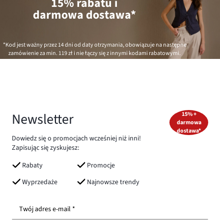
15% rabatu i
darmowa dostawa*
*Kod jest ważny przez 14 dni od daty otrzymania, obowiązuje na następne
zamówienie za min.
119 zł
i nie łączy się z innymi kodami rabatowymi.
Newsletter
15% +
darmowa
dostawa*
Dowiedz się o promocjach wcześniej niż inni!
Zapisując się zyskujesz:
Rabaty
Promocje
Wyprzedaże
Najnowsze trendy
Twój adres e-mail *