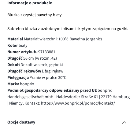
Informacje o produkcie
Bluzka z czystej bawełny biały
Subtelna bluzka z ozdobnymi plisami i krytym zapięciem na guziki.
Materiał
Materiał wierzchni: 100% Bawełna (organic)
Kolor
biały
Numer artykułu
97133881
Długość
56 cm (w rozm. 42)
Dekolt
Dekolt w serek, głęboki
Długość rękawów
Długi rękaw
Pielęgnacja
Pranie w pralce 30°C
Marka
bonprix
Podmiot gospodarczy odpowiedzialny przed UE
bonprix
Handelsgesellschaft mbH | Haldesdorfer Straße 61 | 22179 Hamburg
| Niemcy, Kontakt: https://www.bonprix.pl/pomoc/kontakt/
Opcje dostawy