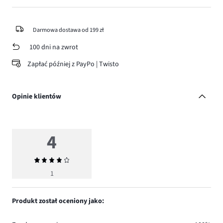
Darmowa dostawa od 199 zł
100 dni na zwrot
Zapłać później z PayPo | Twisto
Opinie klientów
4
Średnia
ocena
1
4
Produkt został oceniony jako: