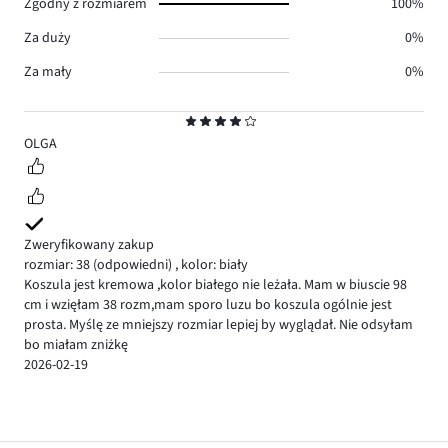
Zgodny z rozmiarem
100%
Za duży
0%
Za mały
0%
Ocena
4
OLGA
Zweryfikowany zakup
rozmiar: 38
(odpowiedni)
,
kolor: biały
Koszula jest kremowa ,kolor białego nie leżała. Mam w biuscie 98
cm i wzięłam 38 rozm,mam sporo luzu bo koszula ogólnie jest
prosta. Myślę ze mniejszy rozmiar lepiej by wyglądał. Nie odsyłam
bo miałam zniżkę
2026-02-19