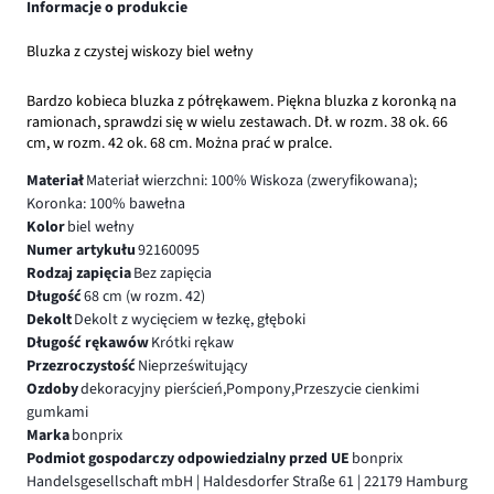
Informacje o produkcie
Bluzka z czystej wiskozy biel wełny
Bardzo kobieca bluzka z półrękawem. Piękna bluzka z koronką na
ramionach, sprawdzi się w wielu zestawach. Dł. w rozm. 38 ok. 66
cm, w rozm. 42 ok. 68 cm. Można prać w pralce.
Materiał
Materiał wierzchni: 100% Wiskoza (zweryfikowana);
Koronka: 100% bawełna
Kolor
biel wełny
Numer artykułu
92160095
Rodzaj zapięcia
Bez zapięcia
Długość
68 cm (w rozm. 42)
Dekolt
Dekolt z wycięciem w łezkę, głęboki
Długość rękawów
Krótki rękaw
Przezroczystość
Nieprześwitujący
Ozdoby
dekoracyjny pierścień,Pompony,Przeszycie cienkimi
gumkami
Marka
bonprix
Podmiot gospodarczy odpowiedzialny przed UE
bonprix
Handelsgesellschaft mbH | Haldesdorfer Straße 61 | 22179 Hamburg