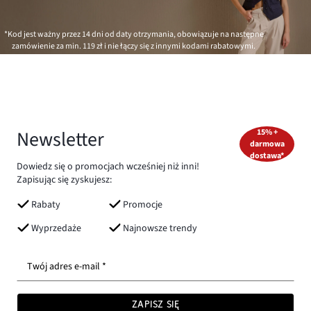
*Kod jest ważny przez 14 dni od daty otrzymania, obowiązuje na następne
zamówienie za min.
119 zł
i nie łączy się z innymi kodami rabatowymi.
Newsletter
15% +
darmowa
dostawa*
Dowiedz się o promocjach wcześniej niż inni!
Zapisując się zyskujesz:
Rabaty
Promocje
Wyprzedaże
Najnowsze trendy
Twój adres e-mail *
ZAPISZ SIĘ