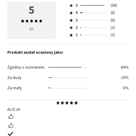
5
5
(58)
Ocena
4
(6)
5,
Ocena
ilość
3
(0)
Średnia
4,
Ocena
głosów
ocena
ilość
2
(1)
3,
67
Ocena
58.
5
głosów
ilość
1
(2)
2,
Ocena
6.
głosów
ilość
1,
0.
głosów
ilość
Produkt został oceniony jako:
1.
głosów
2.
Zgodny z rozmiarem
84%
Za duży
10%
Za mały
6%
Ocena
5
ALICJA