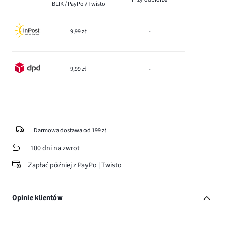
BLIK / PayPo / Twisto
9,99 zł
-
9,99 zł
-
Darmowa dostawa od 199 zł
100 dni na zwrot
Zapłać później z PayPo | Twisto
Opinie klientów