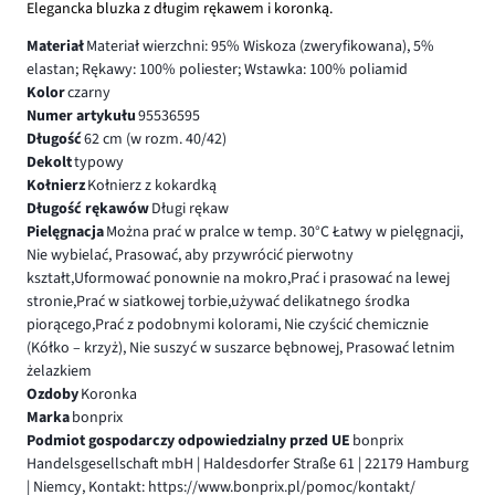
Elegancka bluzka z długim rękawem i koronką.
Materiał
Materiał wierzchni: 95% Wiskoza (zweryfikowana), 5%
elastan; Rękawy: 100% poliester; Wstawka: 100% poliamid
Kolor
czarny
Numer artykułu
95536595
Długość
62 cm (w rozm. 40/42)
Dekolt
typowy
Kołnierz
Kołnierz z kokardką
Długość rękawów
Długi rękaw
Pielęgnacja
Można prać w pralce w temp. 30°C Łatwy w pielęgnacji,
Nie wybielać, Prasować, aby przywrócić pierwotny
kształt,Uformować ponownie na mokro,Prać i prasować na lewej
stronie,Prać w siatkowej torbie,używać delikatnego środka
piorącego,Prać z podobnymi kolorami, Nie czyścić chemicznie
(Kółko – krzyż), Nie suszyć w suszarce bębnowej, Prasować letnim
żelazkiem
Ozdoby
Koronka
Marka
bonprix
Podmiot gospodarczy odpowiedzialny przed UE
bonprix
Handelsgesellschaft mbH | Haldesdorfer Straße 61 | 22179 Hamburg
| Niemcy, Kontakt: https://www.bonprix.pl/pomoc/kontakt/