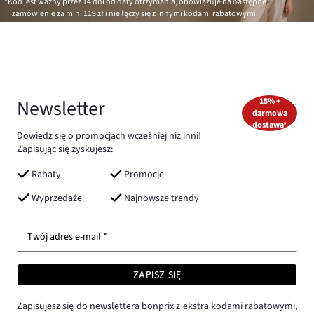
*Kod jest ważny przez 14 dni od daty otrzymania, obowiązuje na następne
zamówienie za min.
119 zł
i nie łączy się z innymi kodami rabatowymi.
Newsletter
15% +
darmowa
dostawa*
Dowiedz się o promocjach wcześniej niż inni!
Zapisując się zyskujesz:
Rabaty
Promocje
Wyprzedaże
Najnowsze trendy
Twój adres e-mail *
ZAPISZ SIĘ
Zapisujesz się do newslettera bonprix z ekstra kodami rabatowymi,