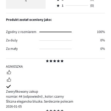
3,
4
Ocena
4.
5
głosów
ilość
1
(0)
2,
Ocena
0.
głosów
ilość
1,
0.
głosów
ilość
Produkt został oceniony jako:
0.
głosów
0.
Zgodny z rozmiarem
100%
Za duży
0%
Za mały
0%
Ocena
5
AGNIESZKA
Zweryfikowany zakup
rozmiar: 44
(odpowiedni)
,
kolor: czarny
Śliczna elegancka bluzka. Serdecznie polecam
2026-01-05