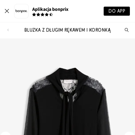
Aplikacja bonprix
DO APP
BLUZKA Z DŁUGIM RĘKAWEM I KORONKĄ
Szu
pr