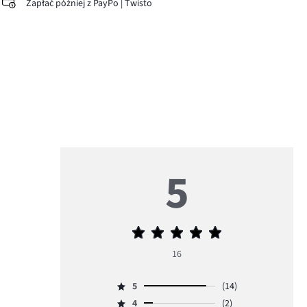
Zapłać później z PayPo | Twisto
5
Średnia
ocena
16
5
5
(14)
Ocena
4
(2)
5,