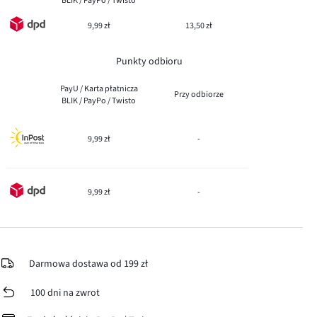
BLIK / PayPo / Twisto
9,99 zł
13,50 zł
Punkty odbioru
PayU / Karta płatnicza
Przy odbiorze
BLIK / PayPo / Twisto
9,99 zł
-
9,99 zł
-
Darmowa dostawa od 199 zł
100 dni na zwrot