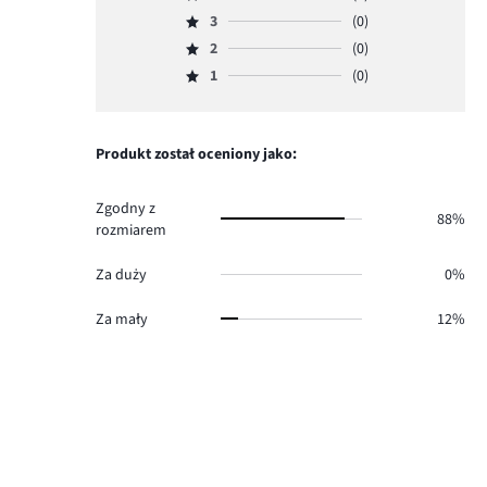
Ocena
ilość
3
(0)
4,
Ocena
głosów
ilość
2
(0)
3,
Ocena
14.
głosów
ilość
1
(0)
2,
Ocena
2.
głosów
ilość
1,
0.
głosów
ilość
0.
głosów
Produkt został oceniony jako:
0.
Zgodny z
88%
rozmiarem
Za duży
0%
Za mały
12%