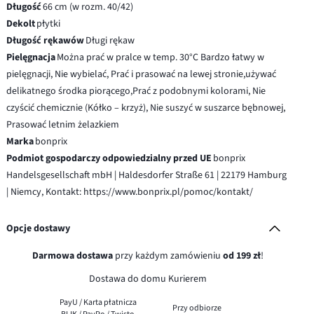
Długość
66 cm (w rozm. 40/42)
Dekolt
płytki
Długość rękawów
Długi rękaw
Pielęgnacja
Można prać w pralce w temp. 30°C Bardzo łatwy w
pielęgnacji, Nie wybielać, Prać i prasować na lewej stronie,używać
delikatnego środka piorącego,Prać z podobnymi kolorami, Nie
czyścić chemicznie (Kółko – krzyż), Nie suszyć w suszarce bębnowej,
Prasować letnim żelazkiem
Marka
bonprix
Podmiot gospodarczy odpowiedzialny przed UE
bonprix
Handelsgesellschaft mbH | Haldesdorfer Straße 61 | 22179 Hamburg
| Niemcy, Kontakt: https://www.bonprix.pl/pomoc/kontakt/
Opcje dostawy
Darmowa dostawa
przy każdym zamówieniu
od 199 zł
!
Dostawa do domu Kurierem
PayU / Karta płatnicza
Przy odbiorze