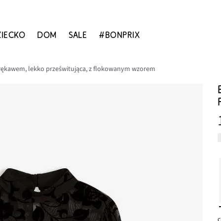
ZIECKO
DOM
SALE
#BONPRIX
 rękawem, lekko prześwitująca, z flokowanym wzorem
c