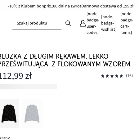
-10% z Klubem bonprix
100 dni na zwrot
Darmowa dostawa od 199 zł
[node-
[node-
[node-
badge-
badge-
Szukaj produktu
badge-
user-
cart-
wishlist]
codes]
items]
BLUZKA Z DŁUGIM RĘKAWEM, LEKKO
PRZEŚWITUJĄCA, Z FLOKOWANYM WZOREM
112,99 zł
(16)
zarny