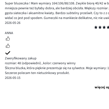
Super bluzeczka ! Mam wymiary 164/106/88/108. Zwykle biorę 40/42 w bon
mniejsza pewnie też byłaby dobra, ale bardziej obcisła. Większy rozmiar z
gęsta siateczka i aksamitne kwiaty. Bardzo subtelny prześwit. Czy to z z
widać co jest pod spodem. Gumeczki na mankiecie delikatne, nic nie uwi
2026-05-26
Ocena
5
ANNA
Zweryfikowany zakup
rozmiar: 48
(odpowiedni)
,
kolor: czerwony winny
Śliczna bluzka, która pięknie prezentuje się na sylwetce. Moje wymiary:
Szczerze polecam ten nietuzinkowy produkt.
2026-05-15
więcej o