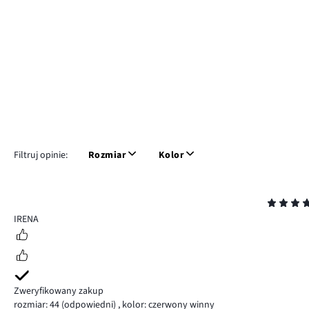
Filtruj opinie:
Rozmiar
Kolor
Ocena
5
IRENA
Zweryfikowany zakup
rozmiar: 44
(odpowiedni)
,
kolor: czerwony winny