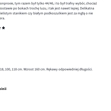
proxie, tym razem był tylko 44/46, i to był trafny wybór, chociaż
ostawie po bokach trochę luzu, i tak jest nawet lepiej. Delikatna
 cielistym stanikiem czy białym podkoszulkiem jest za mgłą o nie
era.
 118, 100, 118 cm. Wzrost 160 cm. Rękawy odpowiedniej długości.
pinii