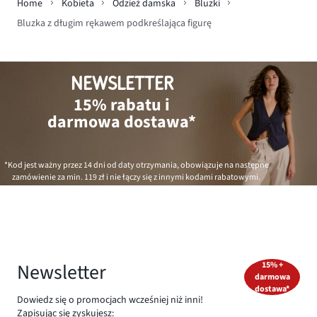
Home
Kobieta
Odzież damska
Bluzki
Bluzka z długim rękawem podkreślająca figurę
NEWSLETTER
15% rabatu i
darmowa dostawa*
*Kod jest ważny przez 14 dni od daty otrzymania, obowiązuje na następne
zamówienie za min.
119 zł
i nie łączy się z innymi kodami rabatowymi.
Newsletter
15% +
darmowa
dostawa*
Dowiedz się o promocjach wcześniej niż inni!
Zapisując się zyskujesz: