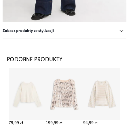
Zobacz produkty ze stylizacji
Dwukolorowe kolczyki kółka z mosiądzu
97,99 zł
PODOBNE PRODUKTY
DODAJ DO KOSZYKA
Pasek skórzany z prostokątną klamrą
77,99 zł
DODAJ DO KOSZYKA
Loafersy chunky
124,99 zł
79,99 zł
199,99 zł
94,99 zł
DODAJ DO KOSZYKA