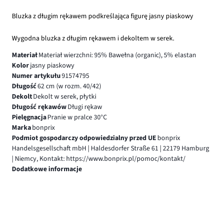
Bluzka z długim rękawem podkreślająca figurę jasny piaskowy
Wygodna bluzka z długim rękawem i dekoltem w serek.
Materiał
Materiał wierzchni: 95% Bawełna (organic), 5% elastan
Kolor
jasny piaskowy
Numer artykułu
91574795
Długość
62 cm (w rozm. 40/42)
Dekolt
Dekolt w serek, płytki
Długość rękawów
Długi rękaw
Pielęgnacja
Pranie w pralce 30°C
Marka
bonprix
Podmiot gospodarczy odpowiedzialny przed UE
bonprix
Handelsgesellschaft mbH | Haldesdorfer Straße 61 | 22179 Hamburg
| Niemcy, Kontakt: https://www.bonprix.pl/pomoc/kontakt/
Dodatkowe informacje