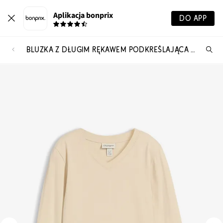
Aplikacja bonprix
DO APP
BLUZKA Z DŁUGIM RĘKAWEM PODKREŚLAJĄCA FIGURĘ
Szu
pr