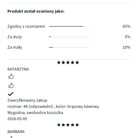
ilość
1,
2.
głosów
ilość
Produkt został oceniony jako:
1.
głosów
0.
Zgodny z rozmiarem
85%
Za duży
5%
Za mały
10%
Ocena
5
KATARZYNA
Zweryfikowany zakup
rozmiar: 48
(odpowiedni)
,
kolor: brązowy kawowy
Wygodna, swobodna koszulka
2026-05-05
Ocena
5
BARBARA