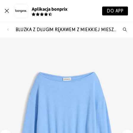
Aplikacja bonprix
DO APP
BLUZKA Z DŁUGIM RĘKAWEM Z MIEKKIEJ MIESZANKI WISKOZY
Szu
pr