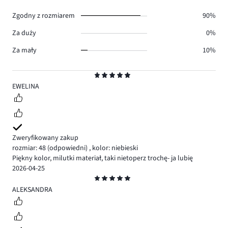
0.
Zgodny z rozmiarem
90%
Za duży
0%
Za mały
10%
Ocena
5
EWELINA
Zweryfikowany zakup
rozmiar: 48
(odpowiedni)
,
kolor: niebieski
Piękny kolor, milutki materiał, taki nietoperz trochę- ja lubię
2026-04-25
Ocena
5
ALEKSANDRA