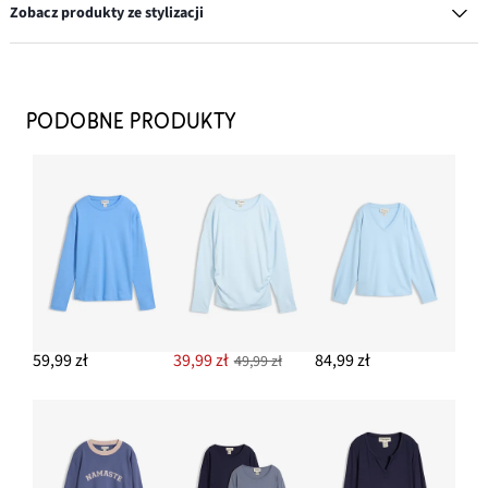
Zobacz produkty ze stylizacji
Torba typu shopper z ozdobnym paskiem
64,99 zł
PODOBNE PRODUKTY
DODAJ DO KOSZYKA
Komplet pierścionków w różnych wzorach (8 szt.)
62,99 zł
DODAJ DO KOSZYKA
Kolczyki kółka
49,99 zł
59,99 zł
39,99 zł
84,99 zł
49,99 zł
DODAJ DO KOSZYKA
Kurtka pikowana oversize
144,99 zł
DODAJ DO KOSZYKA