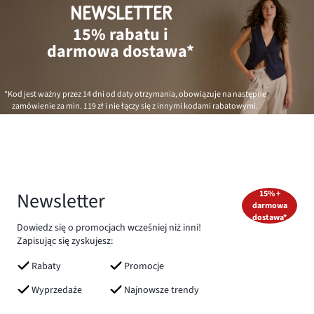
NEWSLETTER
15% rabatu i
darmowa dostawa*
*Kod jest ważny przez 14 dni od daty otrzymania, obowiązuje na następne
zamówienie za min.
119 zł
i nie łączy się z innymi kodami rabatowymi.
Newsletter
15% +
darmowa
dostawa*
Dowiedz się o promocjach wcześniej niż inni!
Zapisując się zyskujesz:
Rabaty
Promocje
Wyprzedaże
Najnowsze trendy