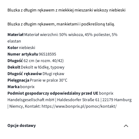
Bluzka z długim rękawem z miekkiej mieszanki wiskozy niebieski
Bluzka z długim rękawem, mankietami i podkreśloną talią.
Materiał
Materiał wierzchni: 50% wiskoza, 45% poliester, 5%
elastan
Kolor
niebieski
Numer artykułu
96518595
Długość
62 cm (w rozm. 40/42)
Dekolt
Dekolt w łódkę, typowy
Długość rękawów
Długi rękaw
Pielęgnacja
Pranie w pralce 30°C
Marka
bonprix
Podmiot gospodarczy odpowiedzialny przed UE
bonprix
Handelsgesellschaft mbH | Haldesdorfer Straße 61 | 22179 Hamburg
| Niemcy, Kontakt: https://www.bonprix.pl/pomoc/kontakt/
Opcje dostawy