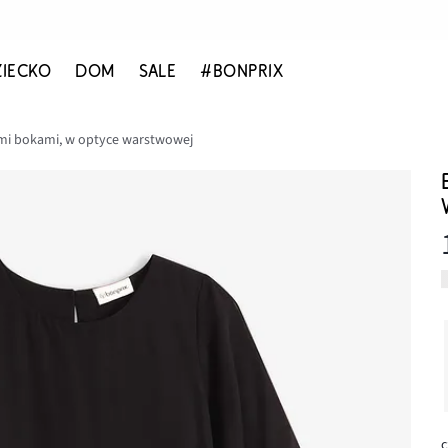
ZIECKO
DOM
SALE
#BONPRIX
ymi bokami, w optyce warstwowej
c