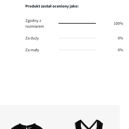
1.
głosów
Produkt został oceniony jako:
0.
Zgodny z
100%
rozmiarem
Za duży
0%
Za mały
0%