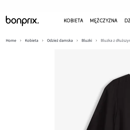
KOBIETA
MĘŻCZYZNA
D
Home
Kobieta
Odzież damska
Bluzki
Bluzka z dłuższ