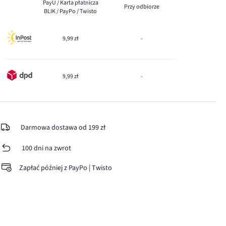
PayU / Karta płatnicza
Przy odbiorze
BLIK / PayPo / Twisto
9,99 zł
-
9,99 zł
-
Darmowa dostawa od 199 zł
100 dni na zwrot
Zapłać później z PayPo | Twisto