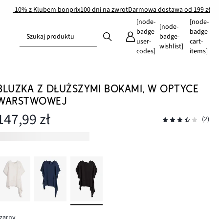
-10% z Klubem bonprix
100 dni na zwrot
Darmowa dostawa od 199 zł
[node-
[node-
[node-
badge-
badge-
Szukaj produktu
badge-
user-
cart-
wishlist]
codes]
items]
BLUZKA Z DŁUŻSZYMI BOKAMI, W OPTYCE
WARSTWOWEJ
147,99 zł
(2)
zarny