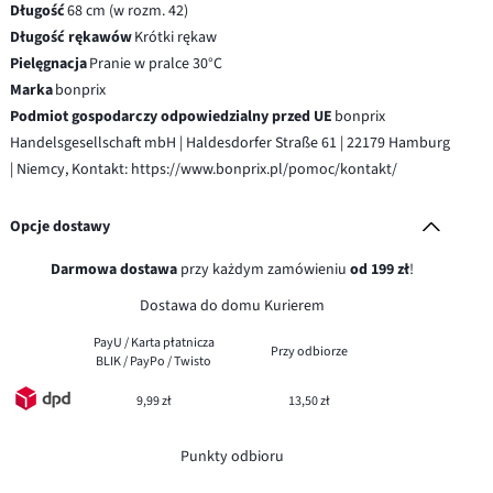
Długość
68 cm (w rozm. 42)
Długość rękawów
Krótki rękaw
Pielęgnacja
Pranie w pralce 30°C
Marka
bonprix
Podmiot gospodarczy odpowiedzialny przed UE
bonprix
Handelsgesellschaft mbH | Haldesdorfer Straße 61 | 22179 Hamburg
| Niemcy, Kontakt: https://www.bonprix.pl/pomoc/kontakt/
Opcje dostawy
Darmowa dostawa
przy każdym zamówieniu
od 199 zł
!
Dostawa do domu Kurierem
PayU / Karta płatnicza
Przy odbiorze
BLIK / PayPo / Twisto
9,99 zł
13,50 zł
Punkty odbioru