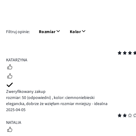
Filtruj opinie:
Rozmiar
Kolor
Ocena
5
KATARZYNA
Zweryfikowany zakup
rozmiar: 50
(odpowiedni)
,
kolor: ciemnoniebieski
elegancka, dobrze że wzięłam rozmiar mniejszy - idealna
2025-04-05
Ocena
2
NATALIA