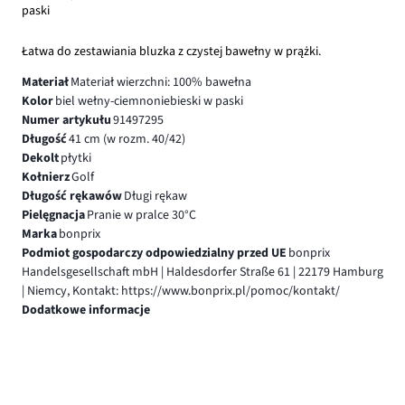
paski
Łatwa do zestawiania bluzka z czystej bawełny w prążki.
Materiał
Materiał wierzchni: 100% bawełna
Kolor
biel wełny-ciemnoniebieski w paski
Numer artykułu
91497295
Długość
41 cm (w rozm. 40/42)
Dekolt
płytki
Kołnierz
Golf
Długość rękawów
Długi rękaw
Pielęgnacja
Pranie w pralce 30°C
Marka
bonprix
Podmiot gospodarczy odpowiedzialny przed UE
bonprix
Handelsgesellschaft mbH | Haldesdorfer Straße 61 | 22179 Hamburg
| Niemcy, Kontakt: https://www.bonprix.pl/pomoc/kontakt/
Dodatkowe informacje