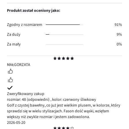
ilość
1,
1.
głosów
ilość
Produkt został oceniony jako:
0.
głosów
0.
Zgodny z rozmiarem
91%
Za duży
9%
Za mały
0%
Ocena
5
MAŁGORZATA
Zweryfikowany zakup
rozmiar: 48
(odpowiedni)
,
kolor: czerwony śliwkowy
Golf z czystej bawełny, co już jest wielkim plusem, w kolorze, który
sprawdzi się w wielu stylizacjach. Fason dość wąski, wzięłam
większy niż zwykle rozmiar i jestem zadowolona.
2026-05-20
Ocena