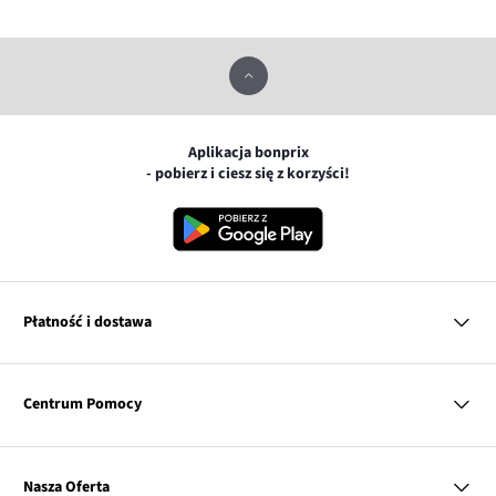
Aplikacja bonprix
- pobierz i ciesz się z korzyści!
Płatność i dostawa
MasterCard
Centrum Pomocy
Płatność online (PayU)
VISA
BLIK
Pytania i odpowiedzi
Google pay
Dostawa i płatność
Nasza Oferta