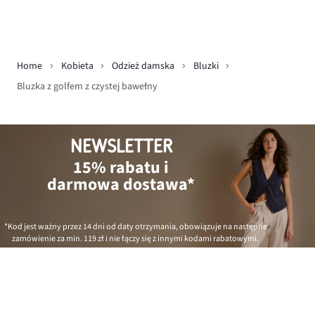
Home
Kobieta
Odzież damska
Bluzki
Bluzka z golfem z czystej bawełny
NEWSLETTER
15% rabatu i
darmowa dostawa*
*Kod jest ważny przez 14 dni od daty otrzymania, obowiązuje na następne
zamówienie za min.
119 zł
i nie łączy się z innymi kodami rabatowymi.