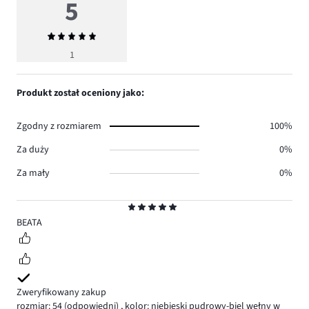
5
Średnia
ocena
1
5
Produkt został oceniony jako:
Zgodny z rozmiarem
100%
Za duży
0%
Za mały
0%
Ocena
5
BEATA
Zweryfikowany zakup
rozmiar: 54
(odpowiedni)
,
kolor: niebieski pudrowy-biel wełny w