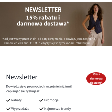
NEWSLETTER
15% rabatu i
darmowa dostawa*
*Kod jest ważny przez 14 dni od daty otrzymania, obowiązuje na następne
zamówienie za min.
119 zł
i nie łączy się z innymi kodami rabatowymi.
Newsletter
15% +
darmowa
dostawa*
Dowiedz się o promocjach wcześniej niż inni!
Zapisując się zyskujesz:
Rabaty
Promocje
Wyprzedaże
Najnowsze trendy