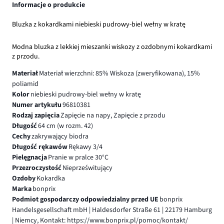
Informacje o produkcie
Bluzka z kokardkami niebieski pudrowy-biel wełny w kratę
Modna bluzka z lekkiej mieszanki wiskozy z ozdobnymi kokardkami
z przodu.
Materiał
Materiał wierzchni: 85% Wiskoza (zweryfikowana), 15%
poliamid
Kolor
niebieski pudrowy-biel wełny w kratę
Numer artykułu
96810381
Rodzaj zapięcia
Zapięcie na napy, Zapięcie z przodu
Długość
64 cm (w rozm. 42)
Cechy
zakrywający biodra
Długość rękawów
Rękawy 3/4
Pielęgnacja
Pranie w pralce 30°C
Przezroczystość
Nieprześwitujący
Ozdoby
Kokardka
Marka
bonprix
Podmiot gospodarczy odpowiedzialny przed UE
bonprix
Handelsgesellschaft mbH | Haldesdorfer Straße 61 | 22179 Hamburg
| Niemcy, Kontakt: https://www.bonprix.pl/pomoc/kontakt/