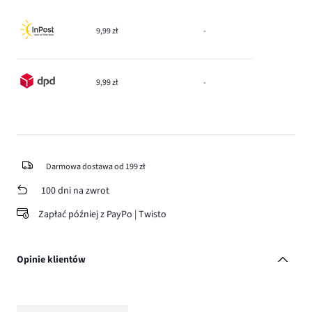
9,99 zł
-
9,99 zł
-
Darmowa dostawa od 199 zł
100 dni na zwrot
Zapłać później z PayPo | Twisto
Opinie klientów