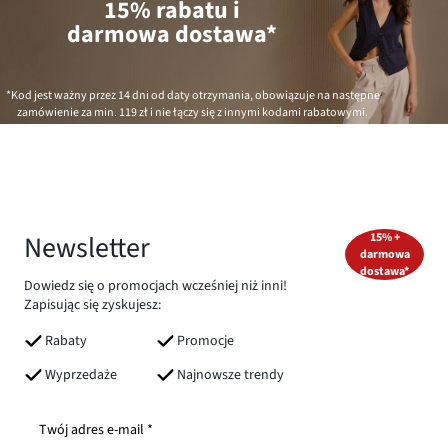
15% rabatu i
darmowa dostawa*
*Kod jest ważny przez 14 dni od daty otrzymania, obowiązuje na następne
zamówienie za min.
119 zł
i nie łączy się z innymi kodami rabatowymi.
Newsletter
15% +
darmowa
dostawa*
Dowiedz się o promocjach wcześniej niż inni!
Zapisując się zyskujesz:
Rabaty
Promocje
Wyprzedaże
Najnowsze trendy
Twój adres e-mail *