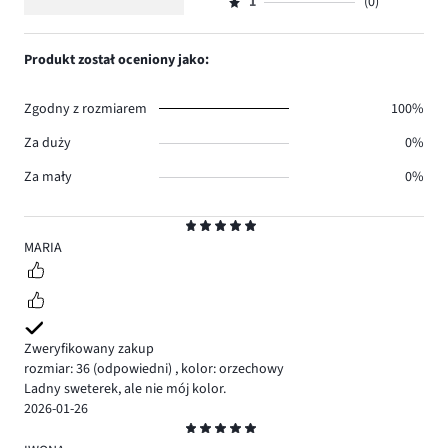
ilość
1
(0)
2,
Ocena
0.
głosów
ilość
1,
0.
głosów
ilość
Produkt został oceniony jako:
0.
głosów
0.
Zgodny z rozmiarem
100%
Za duży
0%
Za mały
0%
Ocena
5
MARIA
Zweryfikowany zakup
rozmiar: 36
(odpowiedni)
,
kolor: orzechowy
Ladny sweterek, ale nie mój kolor.
2026-01-26
Ocena