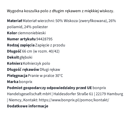
Wygodna koszulka polo z długim rękawem z miękkiej wiskozy.
Materiał
Materiał wierzchni: 50% Wiskoza (zweryfikowana), 26%
poliamid, 24% poliester
Kolor
ciemnoniebieski
Numer artykułu
94428795
Rodzaj zapięcia
Zapięcie z przodu
Długość
66 cm (w rozm. 40/42)
Dekolt
głęboki
Kołnierz
Kołnierzyk polo
Długość rękawów
Długi rękaw
Pielęgnacja
Pranie w pralce 30°C
Marka
bonprix
Podmiot gospodarczy odpowiedzialny przed UE
bonprix
Handelsgesellschaft mbH | Haldesdorfer Straße 61 | 22179 Hamburg
| Niemcy, Kontakt: https://www.bonprix.pl/pomoc/kontakt/
Dodatkowe informacje