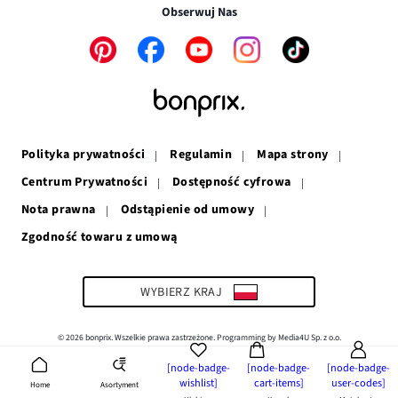
w
nowym
oknie
Obserwuj Nas
nowym
oknie
oknie
Link
Link
Link
Link
Link
otwiera
otwiera
otwiera
otwiera
otwiera
się
się
się
się
się
w
w
w
w
w
nowym
nowym
nowym
nowym
nowym
oknie
oknie
oknie
oknie
oknie
Polityka prywatności
Regulamin
Mapa strony
Centrum Prywatności
Dostępność cyfrowa
Nota prawna
Odstąpienie od umowy
Zgodność towaru z umową
Link
otwiera
się
w
WYBIERZ KRAJ
nowym
oknie
© 2026 bonprix. Wszelkie prawa zastrzeżone. Programming by Media4U Sp. z o.o.
[node-badge-
[node-badge-
[node-badge-
wishlist]
cart-items]
user-codes]
Asortyment
Home