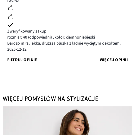
5
IWONA
Zweryfikowany zakup
rozmiar: 40
(odpowiedni)
,
kolor: ciemnoniebieski
Bardzo miła, lekka, dłuższa bluzka z ładnie wyciętym dekoltem.
2025-12-12
FILTRUJ OPINIE
WIĘCEJ OPINII
WIĘCEJ POMYSŁÓW NA STYLIZACJE