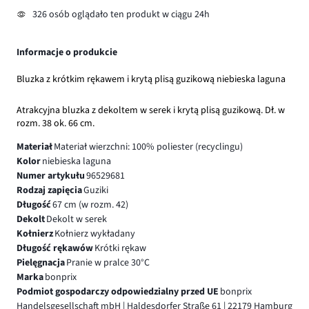
326 osób oglądało ten produkt w ciągu 24h
Informacje o produkcie
Bluzka z krótkim rękawem i krytą plisą guzikową niebieska laguna
Atrakcyjna bluzka z dekoltem w serek i krytą plisą guzikową. Dł. w
rozm. 38 ok. 66 cm.
Materiał
Materiał wierzchni: 100% poliester (recyclingu)
Kolor
niebieska laguna
Numer artykułu
96529681
Rodzaj zapięcia
Guziki
Długość
67 cm (w rozm. 42)
Dekolt
Dekolt w serek
Kołnierz
Kołnierz wykładany
Długość rękawów
Krótki rękaw
Pielęgnacja
Pranie w pralce 30°C
Marka
bonprix
Podmiot gospodarczy odpowiedzialny przed UE
bonprix
Handelsgesellschaft mbH | Haldesdorfer Straße 61 | 22179 Hamburg