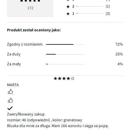
Średnia
4,
Ocena
głosów
ocena
ilość
2
(1)
3,
172
Ocena
143.
5
głosów
ilość
1
(3)
2,
Ocena
21.
głosów
ilość
1,
4.
głosów
ilość
Produkt został oceniony jako:
1.
głosów
3.
Zgodny z rozmiarem
72%
Za duży
25%
Za mały
4%
Ocena
4
MARTA
Zweryfikowany zakup
rozmiar: 46
(odpowiedni)
,
kolor: granatowy
Bluzka dla mnie za długa. Mam 166 wzrostu i sięga za pupę.