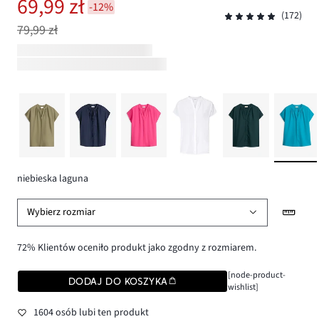
69,99 zł
-12%
(172)
79,99 zł
niebieska laguna
Wybierz rozmiar
72% Klientów oceniło produkt jako zgodny z rozmiarem.
[node-product-
DODAJ DO KOSZYKA
wishlist]
1604 osób lubi ten produkt