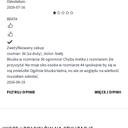
Odesłałam.
2026-07-16
Ocena
1
BEATA
Zweryfikowany zakup
rozmiar: 36
(za duży)
,
kolor: biały
Bluzka w rozmiarze 36 ogromna! Chyba metka z rozmiarem źle
przyszyta! Na moje oko osoba w rozmiarze 44 spokojnie by się w
nią zmieściła! Ogólnie bluzka ładna, no ale ze względu na wielkość
musiałam odesłać.
2026-06-19
FILTRUJ OPINIE
WIĘCEJ OPINII