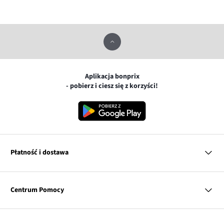
Aplikacja bonprix
- pobierz i ciesz się z korzyści!
Płatność i dostawa
MasterCard
Centrum Pomocy
Płatność online (PayU)
VISA
BLIK
Pytania i odpowiedzi
Google pay
Dostawa i płatność