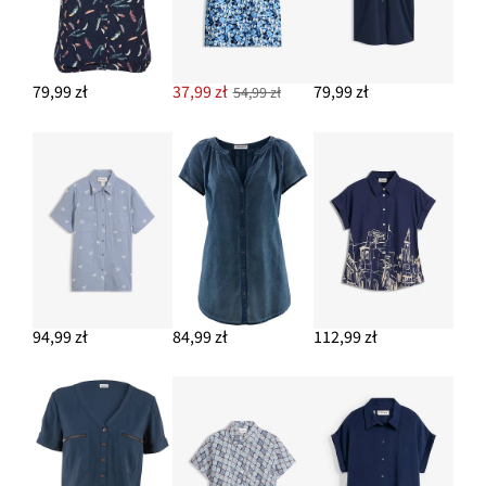
DODAJ DO KOSZYKA
Torebka worek z dodatkową kieszenią wewnętrzną
49,99 zł
79,99 zł
37,99 zł
79,99 zł
54,99 zł
DODAJ DO KOSZYKA
Spodnie ze stretchem o kroju bootcut
114,99 zł
DODAJ DO KOSZYKA
94,99 zł
84,99 zł
112,99 zł