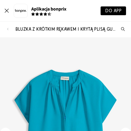
Aplikacja bonprix
DO APP
BLUZKA Z KRÓTKIM RĘKAWEM I KRYTĄ PLISĄ GUZIKOWĄ
Szu
pr