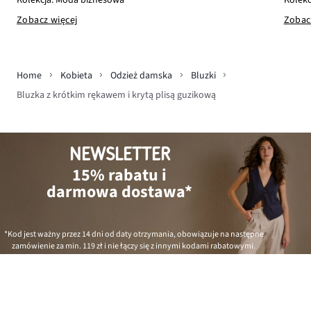
Kolekc
Kolekcja: Moda biznesowa
Zobac
Zobacz więcej
Home
Kobieta
Odzież damska
Bluzki
Bluzka z krótkim rękawem i krytą plisą guzikową
NEWSLETTER
15% rabatu i
darmowa dostawa*
*Kod jest ważny przez 14 dni od daty otrzymania, obowiązuje na następne
zamówienie za min.
119 zł
i nie łączy się z innymi kodami rabatowymi.