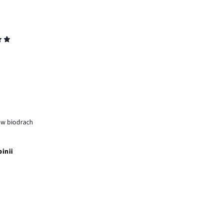
a w biodrach
pinii