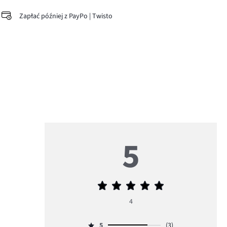
Zapłać później z PayPo | Twisto
5
Średnia
ocena
4
5
5
(3)