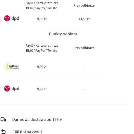
PayU / Karta płatnicza
Przy odbiorze
BLIK / PayPo / Twisto
9,99 zł
13,50 zł
Punkty odbioru
PayU / Karta płatnicza
Przy odbiorze
BLIK / PayPo / Twisto
9,99 zł
-
9,99 zł
-
Darmowa dostawa od 199 zł
100 dni na zwrot