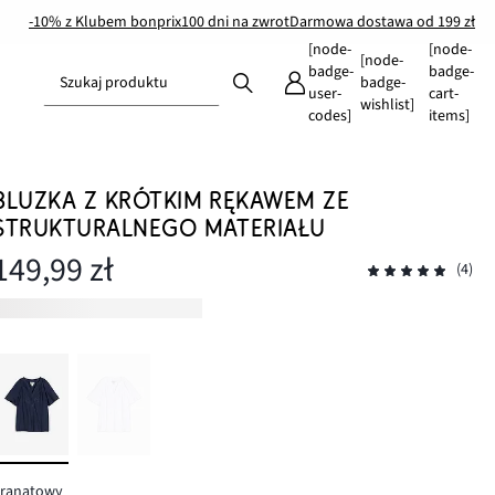
-10% z Klubem bonprix
100 dni na zwrot
Darmowa dostawa od 199 zł
[node-
[node-
[node-
badge-
badge-
Szukaj produktu
badge-
user-
cart-
wishlist]
codes]
items]
BLUZKA Z KRÓTKIM RĘKAWEM ZE
STRUKTURALNEGO MATERIAŁU
149,99 zł
(4)
granatowy