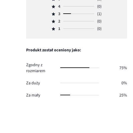
Ocena
4
(0)
5,
Ocena
ilość
3
(1)
4,
Ocena
głosów
ilość
2
(0)
3,
Ocena
3.
głosów
ilość
1
(0)
2,
Ocena
0.
głosów
ilość
1,
1.
głosów
ilość
0.
głosów
Produkt został oceniony jako:
0.
Zgodny z
75%
rozmiarem
Za duży
0%
Za mały
25%