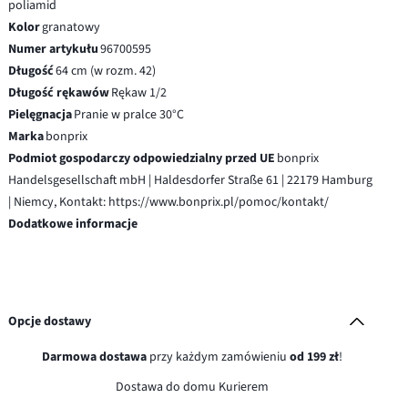
poliamid
Kolor
granatowy
Numer artykułu
96700595
Długość
64 cm (w rozm. 42)
Długość rękawów
Rękaw 1/2
Pielęgnacja
Pranie w pralce 30°C
Marka
bonprix
Podmiot gospodarczy odpowiedzialny przed UE
bonprix
Handelsgesellschaft mbH | Haldesdorfer Straße 61 | 22179 Hamburg
| Niemcy, Kontakt: https://www.bonprix.pl/pomoc/kontakt/
Dodatkowe informacje
Opcje dostawy
Darmowa dostawa
przy każdym zamówieniu
od 199 zł
!
Dostawa do domu Kurierem