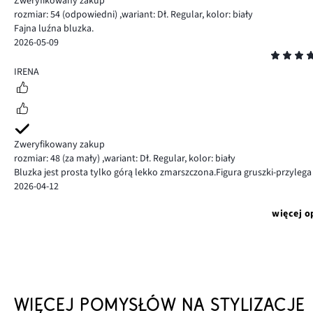
Zweryfikowany zakup
rozmiar: 54
(odpowiedni)
,
wariant: Dł. Regular,
kolor: biały
Fajna luźna bluzka.
2026-05-09
Ocena
5
IRENA
Zweryfikowany zakup
rozmiar: 48
(za mały)
,
wariant: Dł. Regular,
kolor: biały
Bluzka jest prosta tylko górą lekko zmarszczona.Figura gruszki-przyleg
2026-04-12
więcej o
WIĘCEJ POMYSŁÓW NA STYLIZACJE