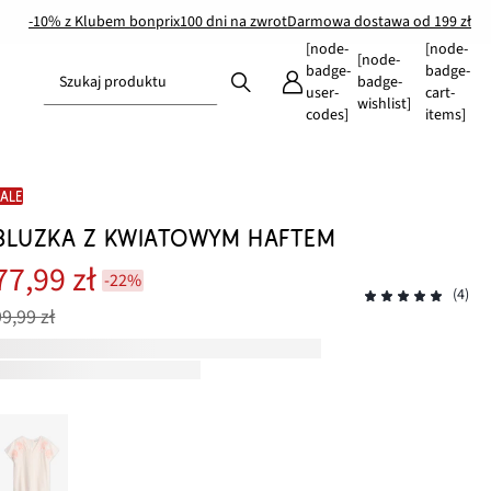
-10% z Klubem bonprix
100 dni na zwrot
Darmowa dostawa od 199 zł
[node-
[node-
[node-
badge-
badge-
Szukaj produktu
badge-
user-
cart-
wishlist]
codes]
items]
SALE
BLUZKA Z KWIATOWYM HAFTEM
77,99 zł
-22%
(4)
99,99 zł