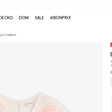
ZIECKO
DOM
SALE
#BONPRIX
wym haftem