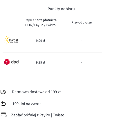
Punkty odbioru
PayU / Karta płatnicza
Przy odbiorze
BLIK / PayPo / Twisto
9,99 zł
-
9,99 zł
-
Darmowa dostawa od 199 zł
100 dni na zwrot
Zapłać później z PayPo | Twisto