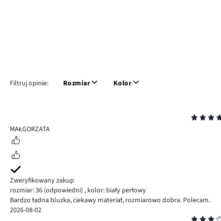
Filtruj opinie:
Rozmiar
Kolor
Ocena
5
MAŁGORZATA
Zweryfikowany zakup
rozmiar: 36
(odpowiedni)
,
kolor: biały perłowy
Bardzo ładna bluzka, ciekawy materiał, rozmiarowo dobra. Polecam.
2026-08-02
Ocena