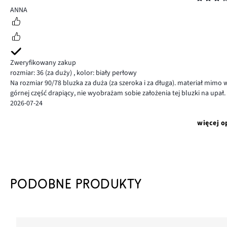
3
ANNA
Zweryfikowany zakup
rozmiar: 36
(za duży)
,
kolor: biały perłowy
Na rozmiar 90/78 bluzka za duża (za szeroka i za długa). materiał mimo 
górnej część drapiący, nie wyobrażam sobie założenia tej bluzki na upał.
2026-07-24
więcej o
PODOBNE PRODUKTY