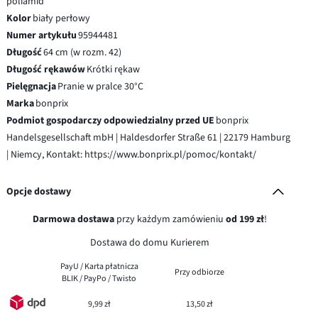
poliamid
Kolor
biały perłowy
Numer artykułu
95944481
Długość
64 cm (w rozm. 42)
Długość rękawów
Krótki rękaw
Pielęgnacja
Pranie w pralce 30°C
Marka
bonprix
Podmiot gospodarczy odpowiedzialny przed UE
bonprix
Handelsgesellschaft mbH | Haldesdorfer Straße 61 | 22179 Hamburg
| Niemcy, Kontakt: https://www.bonprix.pl/pomoc/kontakt/
Opcje dostawy
Darmowa dostawa
przy każdym zamówieniu
od 199 zł
!
Dostawa do domu Kurierem
PayU / Karta płatnicza
Przy odbiorze
BLIK / PayPo / Twisto
9,99 zł
13,50 zł