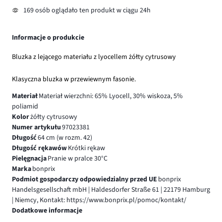
169 osób oglądało ten produkt w ciągu 24h
Informacje o produkcie
Bluzka z lejącego materiału z lyocellem żółty cytrusowy
Klasyczna bluzka w przewiewnym fasonie.
Materiał
Materiał wierzchni: 65% Lyocell, 30% wiskoza, 5%
poliamid
Kolor
żółty cytrusowy
Numer artykułu
97023381
Długość
64 cm (w rozm. 42)
Długość rękawów
Krótki rękaw
Pielęgnacja
Pranie w pralce 30°C
Marka
bonprix
Podmiot gospodarczy odpowiedzialny przed UE
bonprix
Handelsgesellschaft mbH | Haldesdorfer Straße 61 | 22179 Hamburg
| Niemcy, Kontakt: https://www.bonprix.pl/pomoc/kontakt/
Dodatkowe informacje