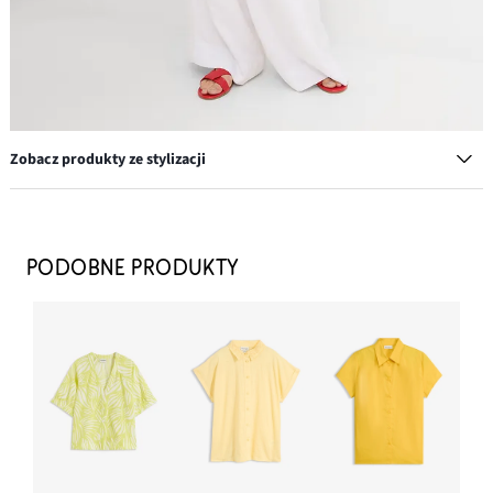
Zobacz produkty ze stylizacji
Torebka na ramię z ozdobnymi ćwiekami
59,99 zł
PODOBNE PRODUKTY
DODAJ DO KOSZYKA
Sandały
54,99 zł
DODAJ DO KOSZYKA
Bransoletka
49,99 zł