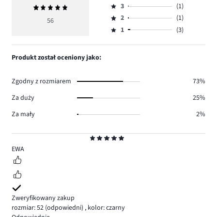
ilość
3
(1)
Średnia
4,
Ocena
głosów
ocena
ilość
2
(1)
3,
56
Ocena
45.
5
głosów
ilość
1
(3)
2,
Ocena
6.
głosów
ilość
1,
1.
głosów
ilość
Produkt został oceniony jako:
1.
głosów
3.
Zgodny z rozmiarem
73%
Za duży
25%
Za mały
2%
Ocena
5
EWA
Zweryfikowany zakup
rozmiar: 52
(odpowiedni)
,
kolor: czarny