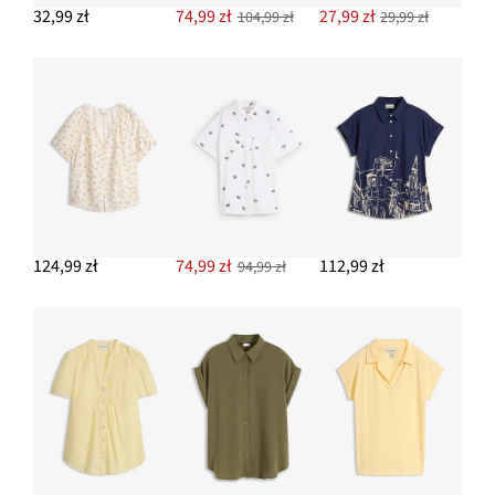
32,99 zł
74,99 zł
27,99 zł
104,99 zł
29,99 zł
DODAJ DO KOSZYKA
Kolczyki wkrętki w kształcie kwiatków
34,99 zł
DODAJ DO KOSZYKA
124,99 zł
74,99 zł
112,99 zł
94,99 zł