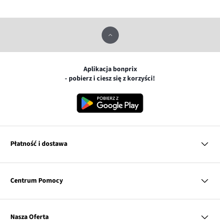
Aplikacja bonprix
- pobierz i ciesz się z korzyści!
Płatność i dostawa
MasterCard
Centrum Pomocy
Płatność online (PayU)
VISA
BLIK
Pytania i odpowiedzi
Google pay
Dostawa i płatność
Nasza Oferta