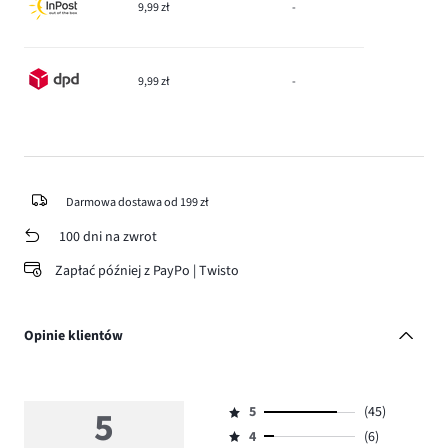
9,99 zł
-
9,99 zł
-
Darmowa dostawa od 199 zł
100 dni na zwrot
Zapłać później z PayPo | Twisto
Opinie klientów
5
5
(45)
Ocena
4
(6)
5,
Ocena