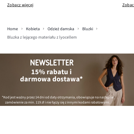
Zobac
Zobacz więcej
Home
Kobieta
Odzież damska
Bluzki
Bluzka z lejącego materiału z lyocellem
NEWSLETTER
15% rabatu i
darmowa dostawa*
*Kod jest ważny przez 14 dni od daty otrzymania, obowiązuje na następne
zamówienie za min.
119 zł
i nie łączy się z innymi kodami rabatowymi.