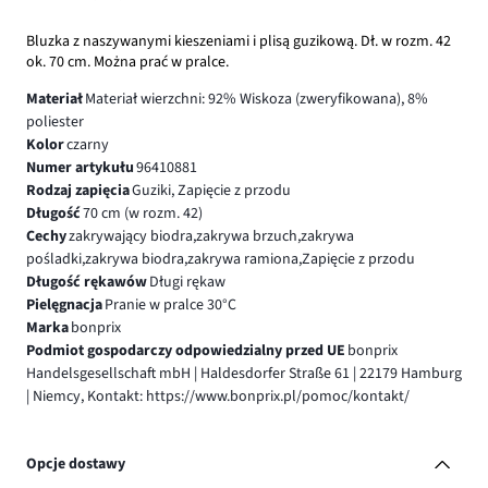
Bluzka z naszywanymi kieszeniami i plisą guzikową. Dł. w rozm. 42
ok. 70 cm. Można prać w pralce.
Materiał
Materiał wierzchni: 92% Wiskoza (zweryfikowana), 8%
poliester
Kolor
czarny
Numer artykułu
96410881
Rodzaj zapięcia
Guziki, Zapięcie z przodu
Długość
70 cm (w rozm. 42)
Cechy
zakrywający biodra,zakrywa brzuch,zakrywa
pośladki,zakrywa biodra,zakrywa ramiona,Zapięcie z przodu
Długość rękawów
Długi rękaw
Pielęgnacja
Pranie w pralce 30°C
Marka
bonprix
Podmiot gospodarczy odpowiedzialny przed UE
bonprix
Handelsgesellschaft mbH | Haldesdorfer Straße 61 | 22179 Hamburg
| Niemcy, Kontakt: https://www.bonprix.pl/pomoc/kontakt/
Opcje dostawy