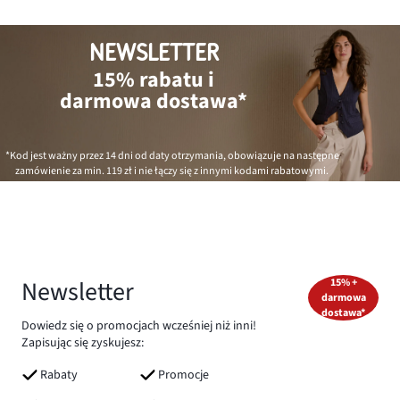
NEWSLETTER
15% rabatu i
darmowa dostawa*
*Kod jest ważny przez 14 dni od daty otrzymania, obowiązuje na następne
zamówienie za min.
119 zł
i nie łączy się z innymi kodami rabatowymi.
Newsletter
15% +
darmowa
dostawa*
Dowiedz się o promocjach wcześniej niż inni!
Zapisując się zyskujesz:
Rabaty
Promocje