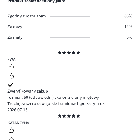
Produkt został oceniony jako:
0.
głosów
0.
Zgodny z rozmiarem
86%
Za duży
14%
Za mały
0%
Ocena
5
EWA
Zweryfikowany zakup
rozmiar: 50
(odpowiedni)
,
kolor: zielony miętowy
Trochę za szeroka w gorsie i ramionach,po za tym ok
2026-07-15
Ocena
5
KATARZYNA