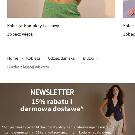
Kolekc
Kolekcja: Komplety i zestawy
Zobac
Zobacz więcej
Home
Kobieta
Odzież damska
Bluzki
Bluzka z lejącej wiskozy
NEWSLETTER
15% rabatu i
darmowa dostawa*
*Kod jest ważny przez 14 dni od daty otrzymania, obowiązuje na następne
zamówienie za min.
119 zł
i nie łączy się z innymi kodami rabatowymi.