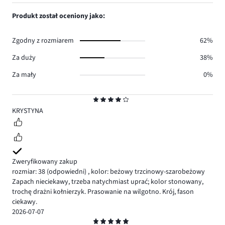
1,
0.
głosów
ilość
Produkt został oceniony jako:
0.
głosów
0.
Zgodny z rozmiarem
62%
Za duży
38%
Za mały
0%
Ocena
4
KRYSTYNA
Zweryfikowany zakup
rozmiar: 38
(odpowiedni)
,
kolor: beżowy trzcinowy-szarobeżowy
Zapach nieciekawy, trzeba natychmiast uprać; kolor stonowany,
trochę drażni kołnierzyk. Prasowanie na wilgotno. Krój, fason
ciekawy.
2026-07-07
Ocena