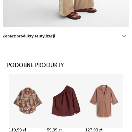
Zobacz produkty ze stylizacji
Komplet pierścionków w różnych wzorach (8 szt.)
62,99 zł
PODOBNE PRODUKTY
DODAJ DO KOSZYKA
Kolczyki wkrętki w kształcie kwiatków
34,99 zł
DODAJ DO KOSZYKA
Torebka typu shopper z imitacji skóry welurowej
114,99 zł
119,99 zł
59,99 zł
127,99 zł