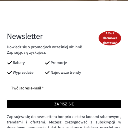
Newsletter
15% +
darmowa
dostawa*
Dowiedz się o promocjach wcześniej niż inni!
Zapisując się zyskujesz:
Rabaty
Promocje
Wyprzedaże
Najnowsze trendy
Twój adres e-mail *
ZAPISZ SIĘ
Zapisujesz się do newslettera bonprix z ekstra kodami rabatowymi,
trendami i ofertami. Możesz zrezygnować z subskrypcji w
dowolnym momencie:
tutaj
lub w stopce każdego newslettera.