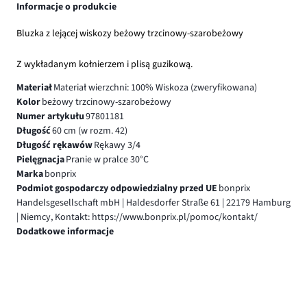
Informacje o produkcie
Bluzka z lejącej wiskozy beżowy trzcinowy-szarobeżowy
Z wykładanym kołnierzem i plisą guzikową.
Materiał
Materiał wierzchni: 100% Wiskoza (zweryfikowana)
Kolor
beżowy trzcinowy-szarobeżowy
Numer artykułu
97801181
Długość
60 cm (w rozm. 42)
Długość rękawów
Rękawy 3/4
Pielęgnacja
Pranie w pralce 30°C
Marka
bonprix
Podmiot gospodarczy odpowiedzialny przed UE
bonprix
Handelsgesellschaft mbH | Haldesdorfer Straße 61 | 22179 Hamburg
| Niemcy, Kontakt: https://www.bonprix.pl/pomoc/kontakt/
Dodatkowe informacje