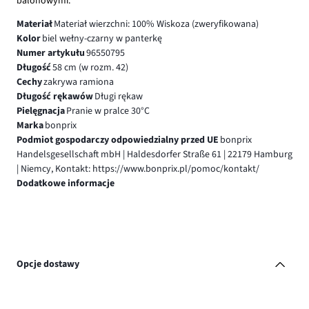
balonowymi.
Materiał
Materiał wierzchni: 100% Wiskoza (zweryfikowana)
Kolor
biel wełny-czarny w panterkę
Numer artykułu
96550795
Długość
58 cm (w rozm. 42)
Cechy
zakrywa ramiona
Długość rękawów
Długi rękaw
Pielęgnacja
Pranie w pralce 30°C
Marka
bonprix
Podmiot gospodarczy odpowiedzialny przed UE
bonprix
Handelsgesellschaft mbH | Haldesdorfer Straße 61 | 22179 Hamburg
| Niemcy, Kontakt: https://www.bonprix.pl/pomoc/kontakt/
Dodatkowe informacje
Opcje dostawy