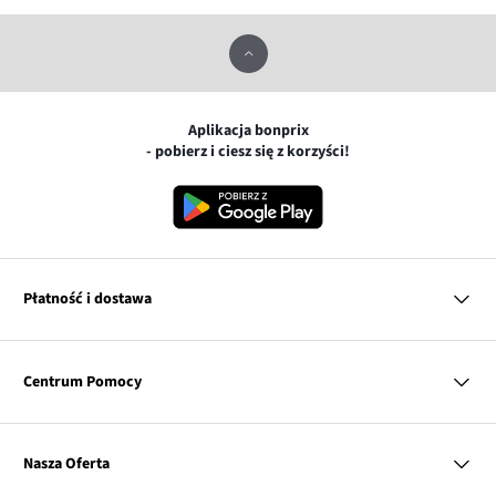
Aplikacja bonprix
- pobierz i ciesz się z korzyści!
Płatność i dostawa
MasterCard
Centrum Pomocy
Płatność online (PayU)
VISA
BLIK
Pytania i odpowiedzi
Google pay
Dostawa i płatność
Nasza Oferta
Zwroty i reklamacje
Apple pay