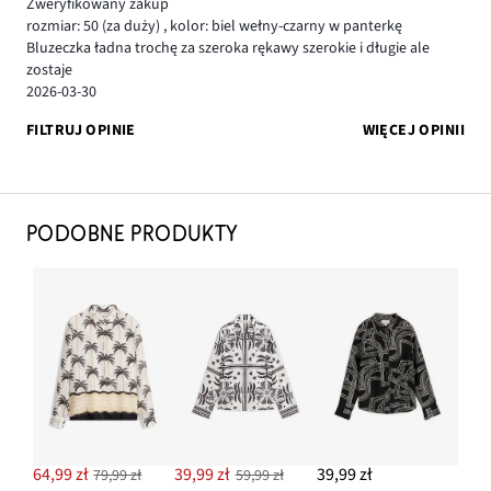
Zweryfikowany zakup
rozmiar: 50
(za duży)
,
kolor: biel wełny-czarny w panterkę
Bluzeczka ładna trochę za szeroka rękawy szerokie i długie ale
zostaje
2026-03-30
FILTRUJ OPINIE
WIĘCEJ OPINII
PODOBNE PRODUKTY
64,99 zł
39,99 zł
39,99 zł
79,99 zł
59,99 zł