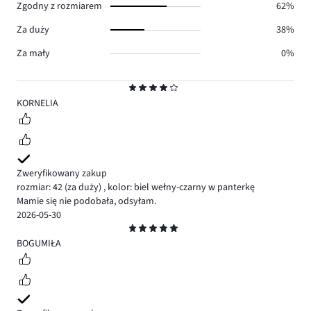
Zgodny z rozmiarem
62%
Za duży
38%
Za mały
0%
Ocena
4
KORNELIA
Zweryfikowany zakup
rozmiar: 42
(za duży)
,
kolor: biel wełny-czarny w panterkę
Mamie się nie podobała, odsyłam.
2026-05-30
Ocena
5
BOGUMIŁA