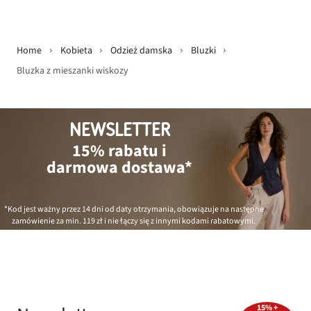
Home
Kobieta
Odzież damska
Bluzki
Bluzka z mieszanki wiskozy
NEWSLETTER
15% rabatu i
darmowa dostawa*
*Kod jest ważny przez 14 dni od daty otrzymania, obowiązuje na następne
zamówienie za min.
119 zł
i nie łączy się z innymi kodami rabatowymi.
15% +