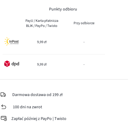
Punkty odbioru
PayU / Karta płatnicza
Przy odbiorze
BLIK / PayPo / Twisto
9,99 zł
-
9,99 zł
-
Darmowa dostawa od 199 zł
100 dni na zwrot
Zapłać później z PayPo | Twisto