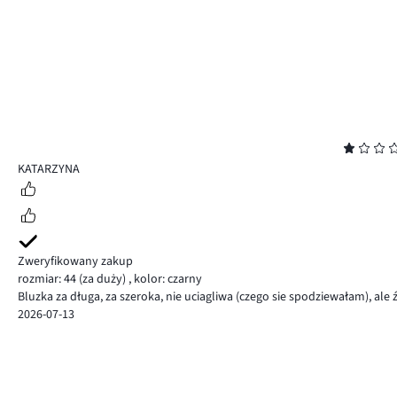
Ocena
1
KATARZYNA
Zweryfikowany zakup
rozmiar: 44
(za duży)
,
kolor: czarny
Bluzka za długa, za szeroka, nie uciagliwa (czego sie spodziewałam), ale 
2026-07-13