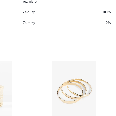
rozmiarem
Za duży
100%
Za mały
0%