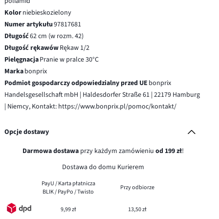
poliamid
Kolor
niebieskozielony
Numer artykułu
97817681
Długość
62 cm (w rozm. 42)
Długość rękawów
Rękaw 1/2
Pielęgnacja
Pranie w pralce 30°C
Marka
bonprix
Podmiot gospodarczy odpowiedzialny przed UE
bonprix
Handelsgesellschaft mbH | Haldesdorfer Straße 61 | 22179 Hamburg
| Niemcy, Kontakt: https://www.bonprix.pl/pomoc/kontakt/
Opcje dostawy
Darmowa dostawa
przy każdym zamówieniu
od 199 zł
!
Dostawa do domu Kurierem
PayU / Karta płatnicza
Przy odbiorze
BLIK / PayPo / Twisto
9,99 zł
13,50 zł