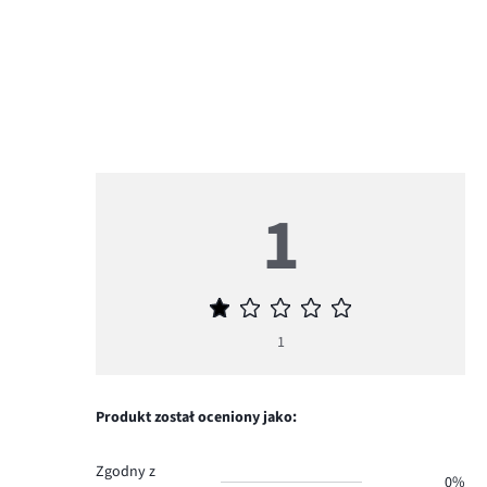
1
Średnia
ocena
1
1
Produkt został oceniony jako:
Zgodny z
0%