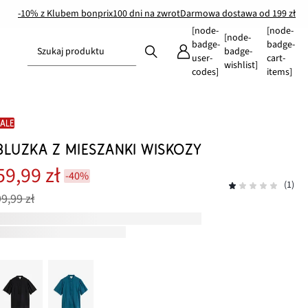
-10% z Klubem bonprix
100 dni na zwrot
Darmowa dostawa od 199 zł
[node-
[node-
[node-
badge-
badge-
Szukaj produktu
badge-
user-
cart-
wishlist]
codes]
items]
SALE
BLUZKA Z MIESZANKI WISKOZY
59,99 zł
-40%
(1)
99,99 zł