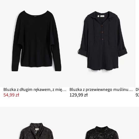
Bluzka z długim rękawem, z miękkiej mieszanki wiskozy
Bluzka z przewiewnego muślinu z czystej bawełny
54,99 zł
129,99 zł
9