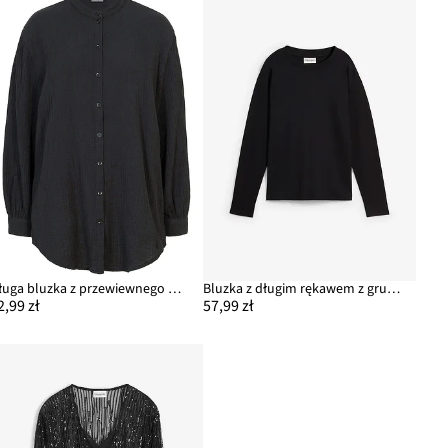
Długa bluzka z przewiewnego muślinu, z czystej bawełny
Bluzka z długim rękawem z grubej bawełny organicznej
2,99 zł
57,99 zł