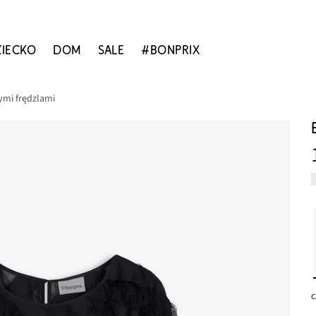
ZIECKO
DOM
SALE
#BONPRIX
ymi frędzlami
c