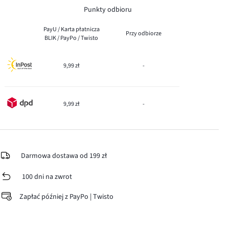
Punkty odbioru
PayU / Karta płatnicza
Przy odbiorze
BLIK / PayPo / Twisto
9,99 zł
-
9,99 zł
-
Darmowa dostawa od 199 zł
100 dni na zwrot
Zapłać później z PayPo | Twisto