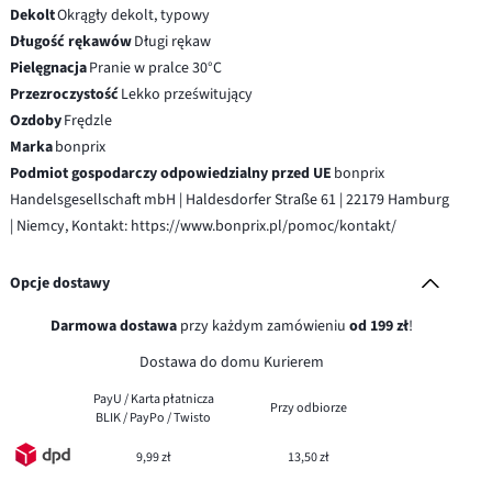
Dekolt
Okrągły dekolt, typowy
Długość rękawów
Długi rękaw
Pielęgnacja
Pranie w pralce 30°C
Przezroczystość
Lekko prześwitujący
Ozdoby
Frędzle
Marka
bonprix
Podmiot gospodarczy odpowiedzialny przed UE
bonprix
Handelsgesellschaft mbH | Haldesdorfer Straße 61 | 22179 Hamburg
| Niemcy, Kontakt: https://www.bonprix.pl/pomoc/kontakt/
Opcje dostawy
Darmowa dostawa
przy każdym zamówieniu
od 199 zł
!
Dostawa do domu Kurierem
PayU / Karta płatnicza
Przy odbiorze
BLIK / PayPo / Twisto
9,99 zł
13,50 zł