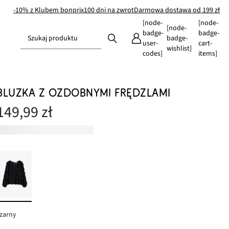
-10% z Klubem bonprix
100 dni na zwrot
Darmowa dostawa od 199 zł
[node-
[node-
[node-
badge-
badge-
Szukaj produktu
badge-
user-
cart-
wishlist]
codes]
items]
BLUZKA Z OZDOBNYMI FRĘDZLAMI
149,99 zł
zarny