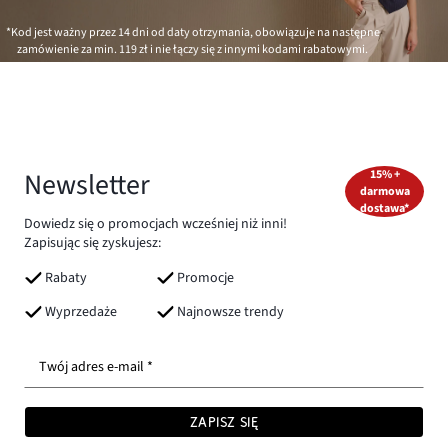
*Kod jest ważny przez 14 dni od daty otrzymania, obowiązuje na następne
zamówienie za min.
119 zł
i nie łączy się z innymi kodami rabatowymi.
Newsletter
15% +
darmowa
dostawa*
Dowiedz się o promocjach wcześniej niż inni!
Zapisując się zyskujesz:
Rabaty
Promocje
Wyprzedaże
Najnowsze trendy
Twój adres e-mail *
ZAPISZ SIĘ