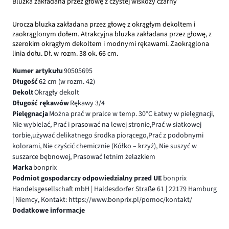
Bluzka zakładana przez głowę z czystej wiskozy czarny
Urocza bluzka zakładana przez głowę z okrągłym dekoltem i
zaokrąglonym dołem. Atrakcyjna bluzka zakładana przez głowę, z
szerokim okrągłym dekoltem i modnymi rękawami. Zaokrąglona
linia dołu. Dł. w rozm. 38 ok. 66 cm.
Numer artykułu
90505695
Długość
62 cm (w rozm. 42)
Dekolt
Okrągły dekolt
Długość rękawów
Rękawy 3/4
Pielęgnacja
Można prać w pralce w temp. 30°C Łatwy w pielęgnacji,
Nie wybielać, Prać i prasować na lewej stronie,Prać w siatkowej
torbie,używać delikatnego środka piorącego,Prać z podobnymi
kolorami, Nie czyścić chemicznie (Kółko – krzyż), Nie suszyć w
suszarce bębnowej, Prasować letnim żelazkiem
Marka
bonprix
Podmiot gospodarczy odpowiedzialny przed UE
bonprix
Handelsgesellschaft mbH | Haldesdorfer Straße 61 | 22179 Hamburg
| Niemcy, Kontakt: https://www.bonprix.pl/pomoc/kontakt/
Dodatkowe informacje