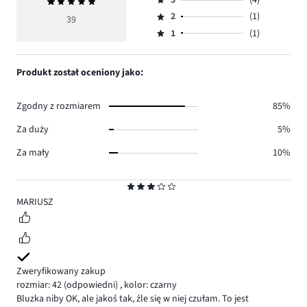
Średnia
4,
Ocena
głosów
ocena
ilość
2
(1)
3,
39
Ocena
30.
5
głosów
ilość
1
(1)
2,
Ocena
3.
głosów
ilość
1,
4.
głosów
ilość
Produkt został oceniony jako:
1.
głosów
1.
Zgodny z rozmiarem
85%
Za duży
5%
Za mały
10%
Ocena
3
MARIUSZ
Zweryfikowany zakup
rozmiar: 42
(odpowiedni)
,
kolor: czarny
Bluzka niby OK, ale jakoś tak, źle się w niej czułam. To jest