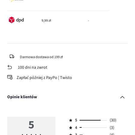
9,99 zł
-
Darmowa dostawa od 199 zł
100 dni na zwrot
Zapłać później z PayPo | Twisto
Opinie klientów
5
5
(30)
Ocena
4
(3)
5,
Ocena
ilość
3
(4)