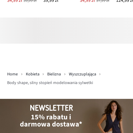
34,99 zł
39,99 zł
34,99 zł
124,99 z
39,99 zł
37,99 zł
Home
Kobieta
Bielizna
Wyszczuplająca
Body shape, silny stopień modelowania sylwetki
NEWSLETTER
15% rabatu i
darmowa dostawa*