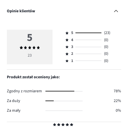
Opinie klientów
5
5
(23)
Ocena
4
(0)
5,
Ocena
ilość
3
(0)
Średnia
4,
Ocena
głosów
ocena
ilość
2
(0)
3,
23
Ocena
23.
5
głosów
ilość
1
(0)
2,
Ocena
0.
głosów
ilość
1,
0.
głosów
ilość
Produkt został oceniony jako:
0.
głosów
0.
Zgodny z rozmiarem
78%
Za duży
22%
Za mały
0%
Ocena