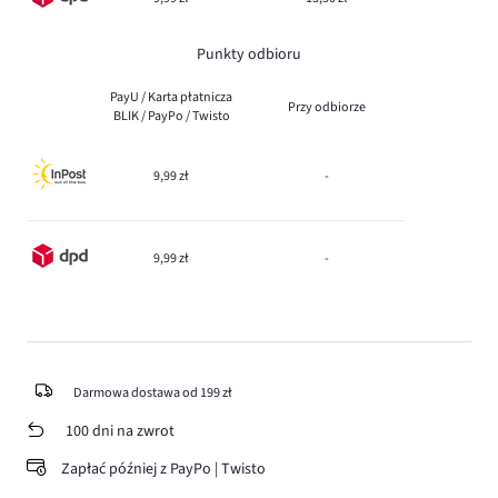
Punkty odbioru
PayU / Karta płatnicza
Przy odbiorze
BLIK / PayPo / Twisto
9,99 zł
-
9,99 zł
-
Darmowa dostawa od 199 zł
100 dni na zwrot
Zapłać później z PayPo | Twisto