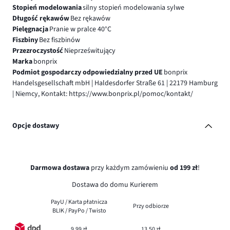
Stopień modelowania
silny stopień modelowania sylwe
Długość rękawów
Bez rękawów
Pielęgnacja
Pranie w pralce 40°C
Fiszbiny
Bez fiszbinów
Przezroczystość
Nieprześwitujący
Marka
bonprix
Podmiot gospodarczy odpowiedzialny przed UE
bonprix
Handelsgesellschaft mbH | Haldesdorfer Straße 61 | 22179 Hamburg
| Niemcy, Kontakt: https://www.bonprix.pl/pomoc/kontakt/
Opcje dostawy
Darmowa dostawa
przy każdym zamówieniu
od 199 zł
!
Dostawa do domu Kurierem
PayU / Karta płatnicza
Przy odbiorze
BLIK / PayPo / Twisto
9,99 zł
13,50 zł