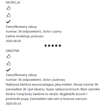
5
PATRYCJA
Zweryfikowany zakup
rozmiar: 38
(odpowiedni)
,
kolor: czarny
Ładnie modeluje, polecam
2026-08-05
Ocena
5
GRAŻYNA
Zweryfikowany zakup
rozmiar: 36
(odpowiedni)
,
kolor: pudrowy
Najlepsza bielizna wyszczuplająca, jaką miałam. Noszę rozmiar 38
zamówiłam 36 i jest idealny. Super spłaszcza brzuch. Mam szerokie
biodra i tutaj body świetnie to ukryło. Wygładziło brzuch i
podniosło pupę. Zamówiłam taki sam w kolorze czarnym.
2026-05-10