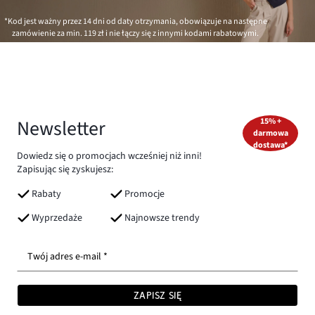
*Kod jest ważny przez 14 dni od daty otrzymania, obowiązuje na następne
zamówienie za min.
119 zł
i nie łączy się z innymi kodami rabatowymi.
Newsletter
15% +
darmowa
dostawa*
Dowiedz się o promocjach wcześniej niż inni!
Zapisując się zyskujesz:
Rabaty
Promocje
Wyprzedaże
Najnowsze trendy
Twój adres e-mail *
ZAPISZ SIĘ