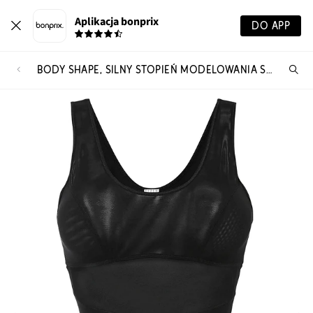
Aplikacja bonprix
DO APP
BODY SHAPE, SILNY STOPIEŃ MODELOWANIA SYLWETKI
Szu
pr