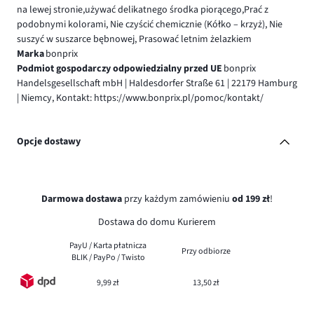
na lewej stronie,używać delikatnego środka piorącego,Prać z
podobnymi kolorami, Nie czyścić chemicznie (Kółko – krzyż), Nie
suszyć w suszarce bębnowej, Prasować letnim żelazkiem
Marka
bonprix
Podmiot gospodarczy odpowiedzialny przed UE
bonprix
Handelsgesellschaft mbH | Haldesdorfer Straße 61 | 22179 Hamburg
| Niemcy, Kontakt: https://www.bonprix.pl/pomoc/kontakt/
Opcje dostawy
Darmowa dostawa
przy każdym zamówieniu
od 199 zł
!
Dostawa do domu Kurierem
PayU / Karta płatnicza
Przy odbiorze
BLIK / PayPo / Twisto
9,99 zł
13,50 zł