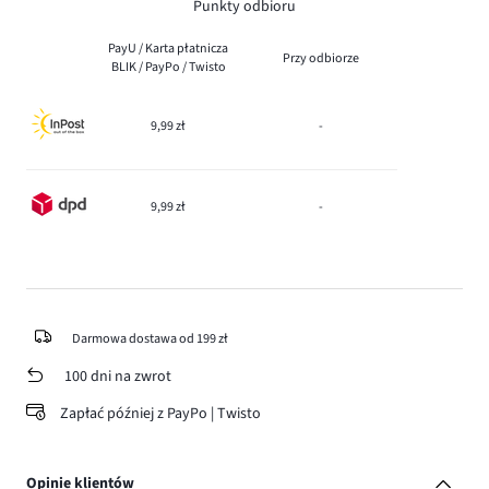
Punkty odbioru
PayU / Karta płatnicza
Przy odbiorze
BLIK / PayPo / Twisto
9,99 zł
-
9,99 zł
-
Darmowa dostawa od 199 zł
100 dni na zwrot
Zapłać później z PayPo | Twisto
Opinie klientów