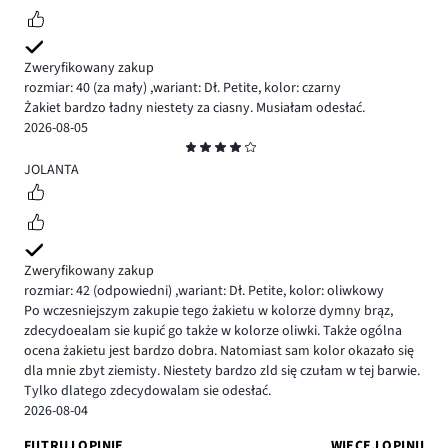
Zweryfikowany zakup
rozmiar: 40
(za mały)
,
wariant: Dł. Petite,
kolor: czarny
Żakiet bardzo ładny niestety za ciasny. Musiałam odesłać.
2026-08-05
Ocena
4
JOLANTA
Zweryfikowany zakup
rozmiar: 42
(odpowiedni)
,
wariant: Dł. Petite,
kolor: oliwkowy
Po wczesniejszym zakupie tego żakietu w kolorze dymny brąz,
zdecydoealam sie kupić go także w kolorze oliwki. Także ogólna
ocena żakietu jest bardzo dobra. Natomiast sam kolor okazało się
dla mnie zbyt ziemisty. Niestety bardzo zld się czułam w tej barwie.
Tylko dlatego zdecydowalam sie odesłać.
2026-08-04
FILTRUJ OPINIE
WIĘCEJ OPINII