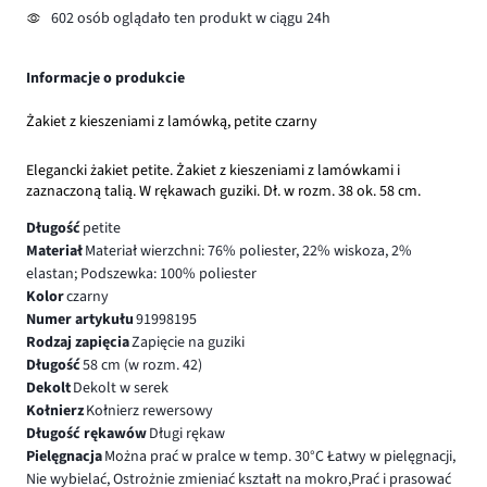
602 osób oglądało ten produkt w ciągu 24h
Informacje o produkcie
Żakiet z kieszeniami z lamówką, petite czarny
Elegancki żakiet petite. Żakiet z kieszeniami z lamówkami i
zaznaczoną talią. W rękawach guziki. Dł. w rozm. 38 ok. 58 cm.
Długość
petite
Materiał
Materiał wierzchni: 76% poliester, 22% wiskoza, 2%
elastan; Podszewka: 100% poliester
Kolor
czarny
Numer artykułu
91998195
Rodzaj zapięcia
Zapięcie na guziki
Długość
58 cm (w rozm. 42)
Dekolt
Dekolt w serek
Kołnierz
Kołnierz rewersowy
Długość rękawów
Długi rękaw
Pielęgnacja
Można prać w pralce w temp. 30°C Łatwy w pielęgnacji,
Nie wybielać, Ostrożnie zmieniać kształt na mokro,Prać i prasować