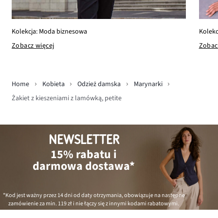
Kolekc
Kolekcja: Moda biznesowa
Zobac
Zobacz więcej
Home
Kobieta
Odzież damska
Marynarki
Żakiet z kieszeniami z lamówką, petite
NEWSLETTER
15% rabatu i
darmowa dostawa*
*Kod jest ważny przez 14 dni od daty otrzymania, obowiązuje na następne
zamówienie za min.
119 zł
i nie łączy się z innymi kodami rabatowymi.