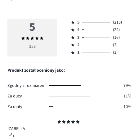
5
5
(215)
Ocena
4
(22)
5,
Ocena
ilość
3
(16)
Średnia
4,
Ocena
głosów
ocena
ilość
2
(2)
3,
258
Ocena
215.
5
głosów
ilość
1
(3)
2,
Ocena
22.
głosów
ilość
1,
16.
głosów
ilość
Produkt został oceniony jako:
2.
głosów
3.
Zgodny z rozmiarem
79%
Za duży
11%
Za mały
10%
Ocena
5
IZABELLA