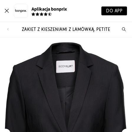
Aplikacja bonprix
DO APP
ŻAKIET Z KIESZENIAMI Z LAMÓWKĄ, PETITE
Szu
pr