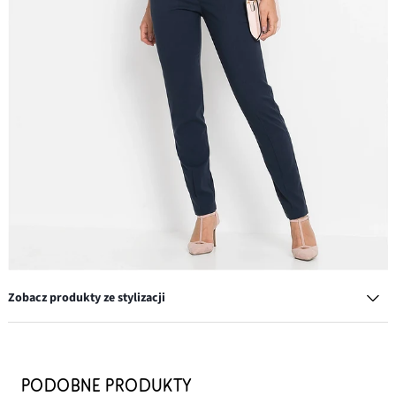
Zobacz produkty ze stylizacji
Spodnie garniturowe z zaprasowanymi kantami
122,99 zł
PODOBNE PRODUKTY