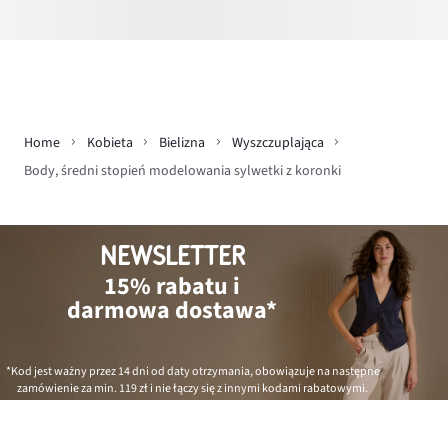
Home
Kobieta
Bielizna
Wyszczuplająca
Body, średni stopień modelowania sylwetki z koronki
NEWSLETTER
15% rabatu i
darmowa dostawa*
*Kod jest ważny przez 14 dni od daty otrzymania, obowiązuje na następne
zamówienie za min.
119 zł
i nie łączy się z innymi kodami rabatowymi.