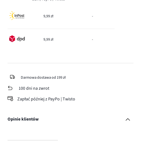
9,99 zł
-
9,99 zł
-
Darmowa dostawa od 199 zł
100 dni na zwrot
Zapłać później z PayPo | Twisto
Opinie klientów