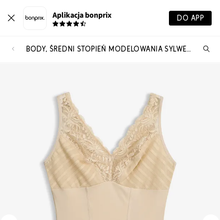
Aplikacja bonprix
DO APP
BODY, ŚREDNI STOPIEŃ MODELOWANIA SYLWETKI Z KORONKI
Szu
pr