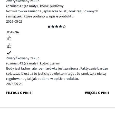
Zweryfikowany zakup
rozmiar: 42
(za mały)
,
kolor: pudrowy
Rozmiarowka zaniżona , spłaszcza biust , brak regulowanych
ramiączek , które podano w opisie produktu.
2026-05-23
Ocena
4
JOANNA
Zweryfikowany zakup
rozmiar: 42
(za mały)
,
kolor: czarny
Body jest ładne , ale rozmiarówka jest zaniżona . Faktycznie bardzo
spłaszcza biust , a to jest chyba efektem tego , że ramiączka nie są
regulowane , tak jak podano w opisie produktu.
2026-05-23
FILTRUJ OPINIE
WIĘCEJ OPINII