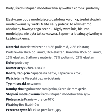
Body, średni stopień modelowania sylwetki z koronki pudrowy
Elastyczne body modelujące z ozdobną koronką, średni stopień
modelowania sylwetki. Maite Kelly poleca: To również mój
absolutny faworyt tego sezonu. Nigdy wcześniej bielizna
modelująca nie była tak seksowna. Zapewnia idealną sylwetkę w
każdej sukience.
Materiał
Materiał wierzchni: 80% poliamid, 20% elastan;
Podszewka: 84% poliamid, 16% elastan; Koronka: 85% poliamid,
15% elastan; Siatkowy materiał: 73% poliamid, 27% elastan
Kolor
pudrowy
Numer artykułu
97158395
Rodzaj zapięcia
Zapięcie na haftki, Zapięcie w kroku
Wyściełanie
Miseczki bez wyściełania
Typ miseczki
ze szwem
Ramiączka
regulowane ramiączka, Szerokie ramiączka
Stopień modelowania
średni stopień modelowania sylw
Pielęgnacja
Pranie w pralce 40°C
Fiszbiny
Bez fiszbinów
Przezroczystość
Lekko prześwitujący