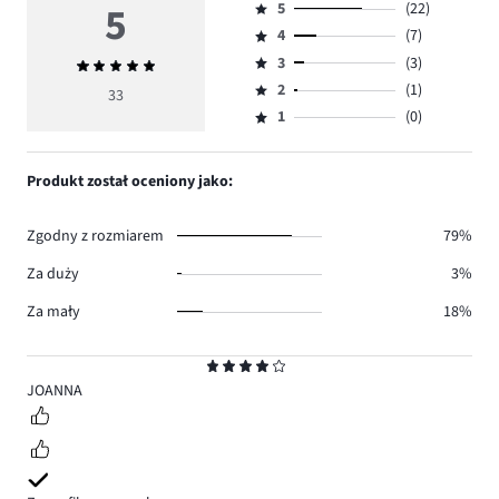
5
5
(22)
Ocena
4
(7)
5,
Ocena
ilość
3
(3)
Średnia
4,
Ocena
głosów
ocena
ilość
2
(1)
3,
33
Ocena
22.
5
głosów
ilość
1
(0)
2,
Ocena
7.
głosów
ilość
1,
3.
głosów
ilość
Produkt został oceniony jako:
1.
głosów
0.
Zgodny z rozmiarem
79%
Za duży
3%
Za mały
18%
Ocena
4
JOANNA