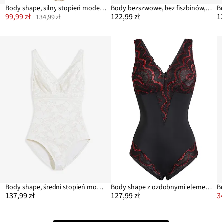
ia
Body shape, silny stopień modelowania sylwetki
Body bezszwowe, bez fiszbinów, średni stopień modelowania sylwetki
99,99 zł
122,99 zł
1
134,99 zł
Body shape, średni stopień modelowania sylwetki
Body shape z ozdobnymi elementami, średni stopień modelowania sylwetki
137,99 zł
127,99 zł
3