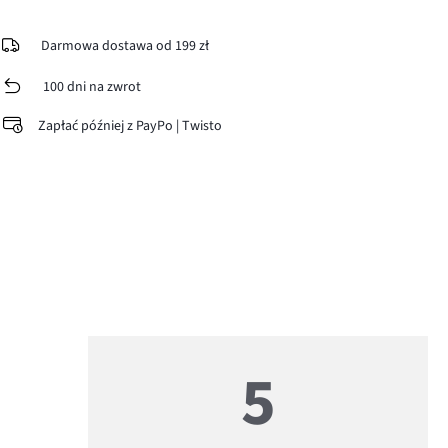
Darmowa dostawa od 199 zł
100 dni na zwrot
Zapłać później z PayPo | Twisto
5