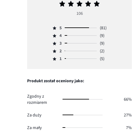
Średnia
ocena
106
5
5
(81)
Ocena
4
(9)
5,
Ocena
ilość
3
(9)
4,
Ocena
głosów
ilość
2
(2)
3,
Ocena
81.
głosów
ilość
1
(5)
2,
Ocena
9.
głosów
ilość
1,
9.
głosów
ilość
2.
głosów
Produkt został oceniony jako:
5.
Zgodny z
66%
rozmiarem
Za duży
27%
Za mały
7%