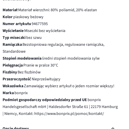
Materiał
Materiał wierzchni: 80% poliamid, 20% elastan
Kolor
piaskowy beżowy
Numer artykułu
94677595
Wyściełanie
Miseczki bez wyściełania
Typ miseczki
bez szwu
Ramiączka
Bezstopniowa regulacja, regulowane ramiączka,
Standardowe
Stopień modelowania
średni stopień modelowania sylw
Pielęgnacja
Pranie w pralce 30°C
Fiszbiny
Bez fiszbinów
Przezroczystość
Nieprześwitujący
Wskazówka
Zamawiając wybierz artykuł o jeden rozmiar większy!
Marka
bonprix
Podmiot gospodarczy odpowiedzialny przed UE
bonprix
Handelsgesellschaft mbH | Haldesdorfer Straße 61 | 22179 Hamburg
| Niemcy, Kontakt: https://www.bonprix.pl/pomoc/kontakt/
Opcje dostawy