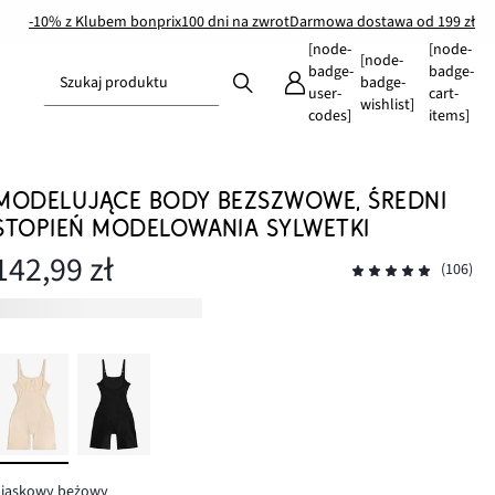
-10% z Klubem bonprix
100 dni na zwrot
Darmowa dostawa od 199 zł
[node-
[node-
[node-
badge-
badge-
Szukaj produktu
badge-
user-
cart-
wishlist]
codes]
items]
MODELUJĄCE BODY BEZSZWOWE, ŚREDNI
STOPIEŃ MODELOWANIA SYLWETKI
142,99 zł
(106)
piaskowy beżowy