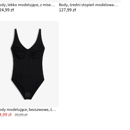
Body, lekko modelujące, z miseczkami z wyściółką
Body, średni stopień modelowania sylwetki z koronki
24,99 zł
127,99 zł
Body modelujące, bezszwowe, średni stopień modelowania sylwetki
4,99 zł
39,99 zł