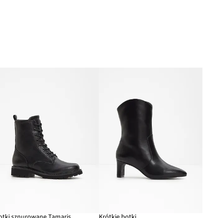
otki sznurowane Tamaris
Krótkie botki