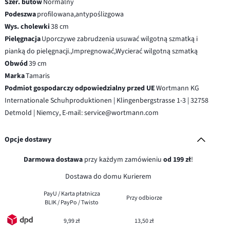
Szer. butów
Normalny
Podeszwa
profilowana,antypoślizgowa
Wys. cholewki
38 cm
Pielęgnacja
Uporczywe zabrudzenia usuwać wilgotną szmatką i
pianką do pielęgnacji.,Impregnować,Wycierać wilgotną szmatką
Obwód
39 cm
Marka
Tamaris
Podmiot gospodarczy odpowiedzialny przed UE
Wortmann KG
Internationale Schuhproduktionen | Klingenbergstrasse 1-3 | 32758
Detmold | Niemcy, E-mail: service@wortmann.com
Opcje dostawy
Darmowa dostawa
przy każdym zamówieniu
od 199 zł
!
Dostawa do domu Kurierem
PayU / Karta płatnicza
Przy odbiorze
BLIK / PayPo / Twisto
9,99 zł
13,50 zł