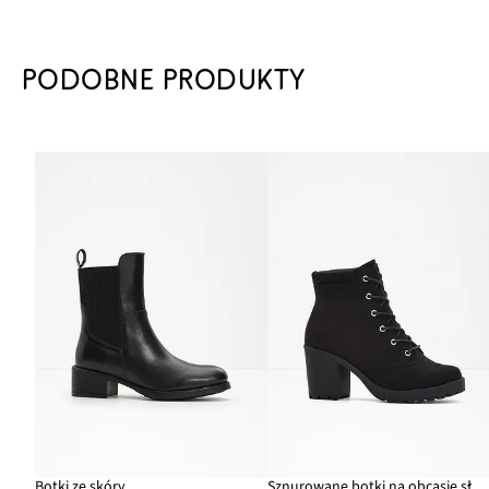
PODOBNE PRODUKTY
Botki ze skóry
Sznurowane botki na obcasie słupkowym