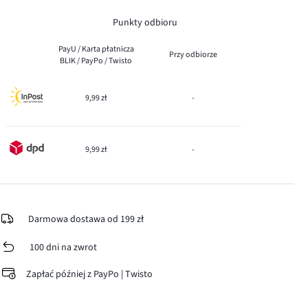
Punkty odbioru
PayU / Karta płatnicza
Przy odbiorze
BLIK / PayPo / Twisto
9,99 zł
-
9,99 zł
-
Darmowa dostawa od 199 zł
100 dni na zwrot
Zapłać później z PayPo | Twisto