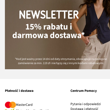
NEWSLETTER
15% rabatu i
darmowa dostawa*
*Kod jest ważny przez 14 dni od daty otrzymania, obowiązuje na następne
zamówienie za min.
119 zł
i nie łączy się z innymi kodami rabatowymi.
Płatność i dostawa
Centrum Pomocy
Pytania i odpowiedzi
MasterCard
Dostawa i płatność