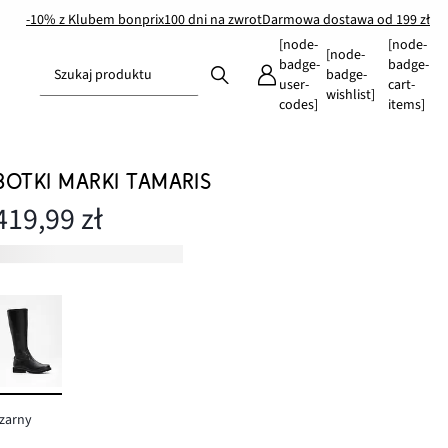
-10% z Klubem bonprix
100 dni na zwrot
Darmowa dostawa od 199 zł
[node-
[node-
[node-
badge-
badge-
Szukaj produktu
badge-
user-
cart-
wishlist]
codes]
items]
BOTKI MARKI TAMARIS
419,99 zł
zarny