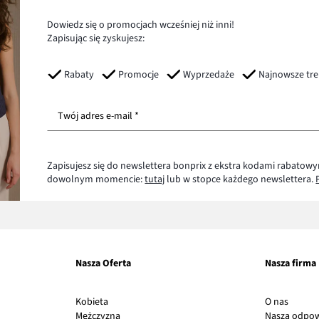
Dowiedz się o promocjach wcześniej niż inni!
Zapisując się zyskujesz:
Rabaty
Promocje
Wyprzedaże
Najnowsze tr
Twój adres e-mail *
Zapisujesz się do newslettera bonprix z ekstra kodami rabatowy
dowolnym momencie:
tutaj
lub w stopce każdego newslettera.
Nasza Oferta
Nasza firma
Link
Kobieta
O nas
otwier
Mężczyzna
Nasza odpow