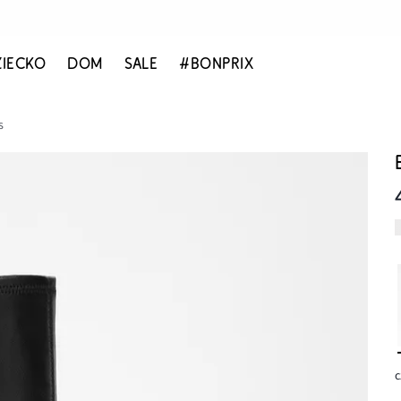
ZIECKO
DOM
SALE
#BONPRIX
s
c