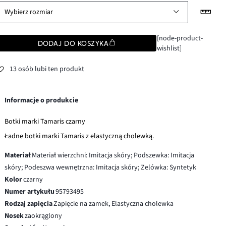
Wybierz rozmiar
[node-product-
DODAJ DO KOSZYKA
wishlist]
13 osób lubi ten produkt
Informacje o produkcie
Botki marki Tamaris czarny
Ładne botki marki Tamaris z elastyczną cholewką.
Materiał
Materiał wierzchni: Imitacja skóry; Podszewka: Imitacja
skóry; Podeszwa wewnętrzna: Imitacja skóry; Zelówka: Syntetyk
Kolor
czarny
Numer artykułu
95793495
Rodzaj zapięcia
Zapięcie na zamek, Elastyczna cholewka
Nosek
zaokrąglony