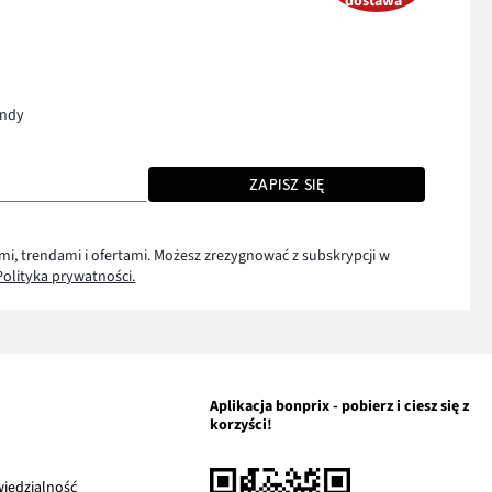
dostawa*
endy
ZAPISZ SIĘ
mi, trendami i ofertami. Możesz zrezygnować z subskrypcji w
Polityka prywatności.
Aplikacja bonprix - pobierz i ciesz się z
korzyści!
a
Link
iedzialność