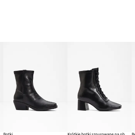
Botki
Krótkie botki sznurowane na obcasie klockowym
B