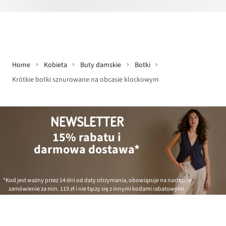
Home
Kobieta
Buty damskie
Botki
Krótkie botki sznurowane na obcasie klockowym
NEWSLETTER
15% rabatu i
darmowa dostawa*
*Kod jest ważny przez 14 dni od daty otrzymania, obowiązuje na następne
zamówienie za min.
119 zł
i nie łączy się z innymi kodami rabatowymi.