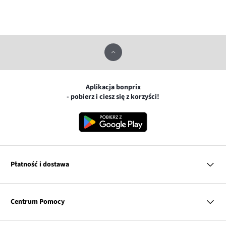
Aplikacja bonprix
- pobierz i ciesz się z korzyści!
Płatność i dostawa
MasterCard
Centrum Pomocy
Płatność online (PayU)
VISA
BLIK
Pytania i odpowiedzi