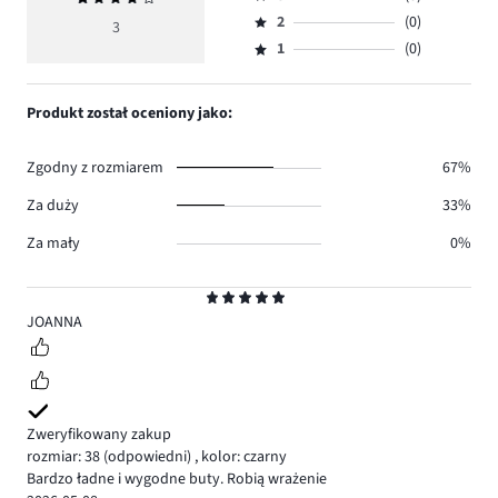
4,
Ocena
głosów
ocena
ilość
2
(0)
3,
3
Ocena
1.
4
głosów
ilość
1
(0)
2,
Ocena
2.
głosów
ilość
1,
0.
głosów
ilość
Produkt został oceniony jako:
0.
głosów
0.
Zgodny z rozmiarem
67%
Za duży
33%
Za mały
0%
Ocena
5
JOANNA
Zweryfikowany zakup
rozmiar: 38
(odpowiedni)
,
kolor: czarny
Bardzo ładne i wygodne buty. Robią wrażenie