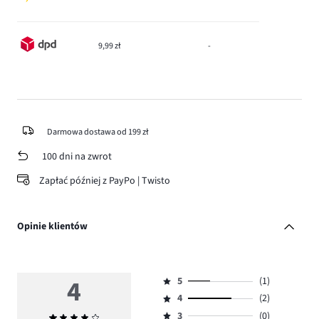
9,99 zł
-
Darmowa dostawa od 199 zł
100 dni na zwrot
Zapłać później z PayPo | Twisto
Opinie klientów
4
5
(1)
Ocena
4
(2)
5,
Ocena
ilość
3
(0)
Średnia