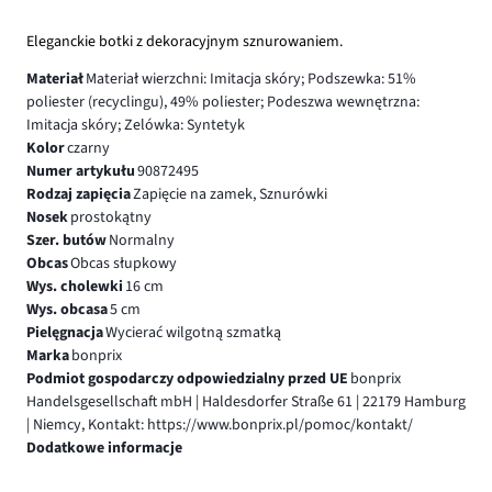
Eleganckie botki z dekoracyjnym sznurowaniem.
Materiał
Materiał wierzchni: Imitacja skóry; Podszewka: 51%
poliester (recyclingu), 49% poliester; Podeszwa wewnętrzna:
Imitacja skóry; Zelówka: Syntetyk
Kolor
czarny
Numer artykułu
90872495
Rodzaj zapięcia
Zapięcie na zamek, Sznurówki
Nosek
prostokątny
Szer. butów
Normalny
Obcas
Obcas słupkowy
Wys. cholewki
16 cm
Wys. obcasa
5 cm
Pielęgnacja
Wycierać wilgotną szmatką
Marka
bonprix
Podmiot gospodarczy odpowiedzialny przed UE
bonprix
Handelsgesellschaft mbH | Haldesdorfer Straße 61 | 22179 Hamburg
| Niemcy, Kontakt: https://www.bonprix.pl/pomoc/kontakt/
Dodatkowe informacje