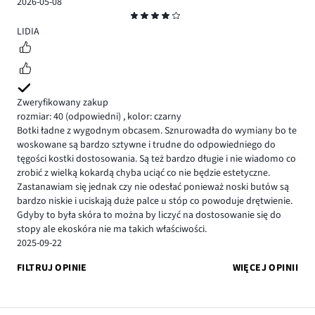
2026-05-08
Ocena
4
LIDIA
Zweryfikowany zakup
rozmiar: 40
(odpowiedni)
,
kolor: czarny
Botki ładne z wygodnym obcasem. Sznurowadła do wymiany bo te
woskowane są bardzo sztywne i trudne do odpowiedniego do
tęgości kostki dostosowania. Są też bardzo długie i nie wiadomo co
zrobić z wielką kokardą chyba uciąć co nie będzie estetyczne.
Zastanawiam się jednak czy nie odesłać ponieważ noski butów są
bardzo niskie i uciskają duże palce u stóp co powoduje drętwienie.
Gdyby to była skóra to można by liczyć na dostosowanie się do
stopy ale ekoskóra nie ma takich właściwości.
2025-09-22
FILTRUJ OPINIE
WIĘCEJ OPINII