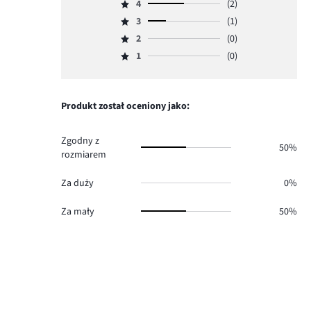
4
(2)
5,
Ocena
ilość
3
(1)
4,
Ocena
głosów
ilość
2
(0)
3,
Ocena
1.
głosów
ilość
1
(0)
2,
Ocena
2.
głosów
ilość
1,
1.
głosów
ilość
0.
głosów
Produkt został oceniony jako:
0.
Zgodny z
50%
rozmiarem
Za duży
0%
Za mały
50%