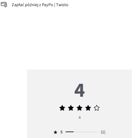
Zapłać później z PayPo | Twisto
4
Średnia
ocena
4
4
5
(1)
Ocena