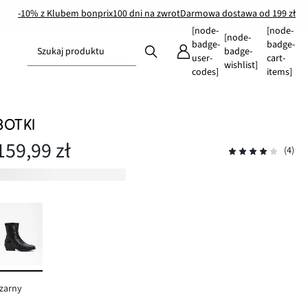
-10% z Klubem bonprix
100 dni na zwrot
Darmowa dostawa od 199 zł
[node-
[node-
[node-
badge-
badge-
Szukaj produktu
badge-
user-
cart-
wishlist]
codes]
items]
BOTKI
159,99 zł
(4)
zarny