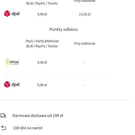
Przy odbiorze
BLIK / PayPo / Twisto
9,99 zł
13,50 zł
Punkty odbioru
PayU / Karta płatnicza
Przy odbiorze
BLIK / PayPo / Twisto
9,99 zł
-
9,99 zł
-
Darmowa dostawa od 199 zł
100 dni na zwrot