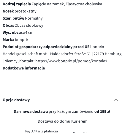
Rodzaj zapięcia
Zapięcie na zamek, Elastyczna cholewka
Nosek
prostokątny
Szer. butów
Normalny
Obcas
Obcas słupkowy
Wys. obcasa
4 cm
Marka
bonprix
Podmiot gospodarczy odpowiedzialny przed UE
bonprix
Handelsgesellschaft mbH | Haldesdorfer Straße 61 | 22179 Hamburg
| Niemcy, Kontakt: https://www.bonprix.pl/pomoc/kontakt/
Dodatkowe informacje
Opcje dostawy
Darmowa dostawa
przy każdym zamówieniu
od 199 zł
!
Dostawa do domu Kurierem
PayU / Karta płatnicza