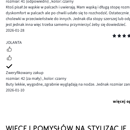
rozmiar: 41
(odpowiedni)
,
kolor: czarny
Ktoś pisał że wąskie w palcach i uwierają. Mam wąską i długą stopę rozm.
dyskomfort w palcach ale po chwili udało się to rozchodzić. Ostateczni
cholewki w przeciwieństwie do innych. Jednak dla stopy szerszej lub 
jest jednak inna więc trzeba samemu przymierzyć żeby się dowiedzieć.
2026-01-28
Ocena
4
JOLANTA
Zweryfikowany zakup
rozmiar: 42
(za mały)
,
kolor: czarny
Buty lekkie, wygodne, zgrabnie wyglądają na nodze. Jednak rozmiar zan
2026-01-10
więcej o
WIĘCEJ POMYSŁÓW NA STYLIZACJE