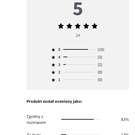
5
Średnia
ocena
24
5
5
(19)
Ocena
4
(3)
5,
Ocena
ilość
3
(2)
4,
Ocena
głosów
ilość
2
(0)
3,
Ocena
19.
głosów
ilość
1
(0)
2,
Ocena
3.
głosów
ilość
1,
2.
głosów
ilość
0.
głosów
Produkt został oceniony jako:
0.
Zgodny z
83%
rozmiarem
Za duży
12%