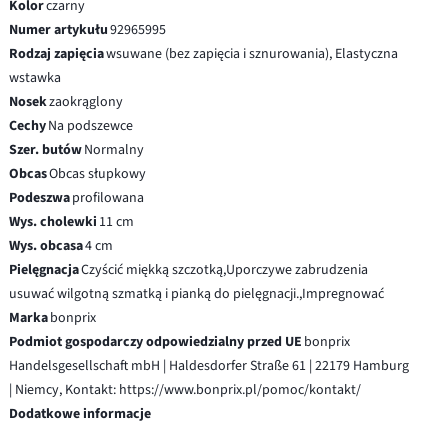
Kolor
czarny
Numer artykułu
92965995
Rodzaj zapięcia
wsuwane (bez zapięcia i sznurowania), Elastyczna
wstawka
Nosek
zaokrąglony
Cechy
Na podszewce
Szer. butów
Normalny
Obcas
Obcas słupkowy
Podeszwa
profilowana
Wys. cholewki
11 cm
Wys. obcasa
4 cm
Pielęgnacja
Czyścić miękką szczotką,Uporczywe zabrudzenia
usuwać wilgotną szmatką i pianką do pielęgnacji.,Impregnować
Marka
bonprix
Podmiot gospodarczy odpowiedzialny przed UE
bonprix
Handelsgesellschaft mbH | Haldesdorfer Straße 61 | 22179 Hamburg
| Niemcy, Kontakt: https://www.bonprix.pl/pomoc/kontakt/
Dodatkowe informacje