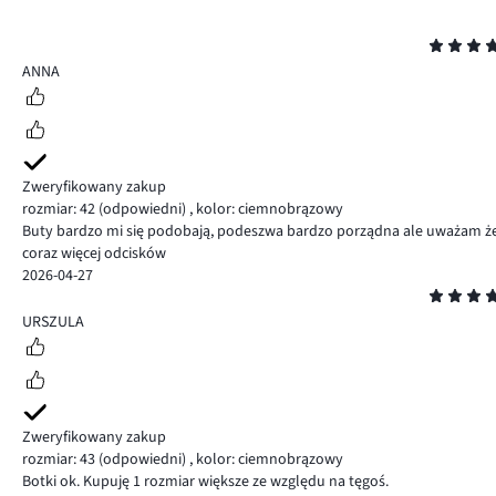
Ocena
5
ANNA
Zweryfikowany zakup
rozmiar: 42
(odpowiedni)
,
kolor: ciemnobrązowy
Buty bardzo mi się podobają, podeszwa bardzo porządna ale uważam że 
coraz więcej odcisków
2026-04-27
Ocena
5
URSZULA
Zweryfikowany zakup
rozmiar: 43
(odpowiedni)
,
kolor: ciemnobrązowy
Botki ok. Kupuję 1 rozmiar większe ze względu na tęgoś.