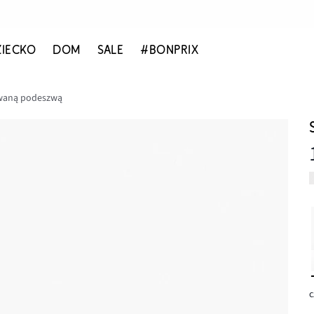
ZIECKO
DOM
SALE
#BONPRIX
lowaną podeszwą
c