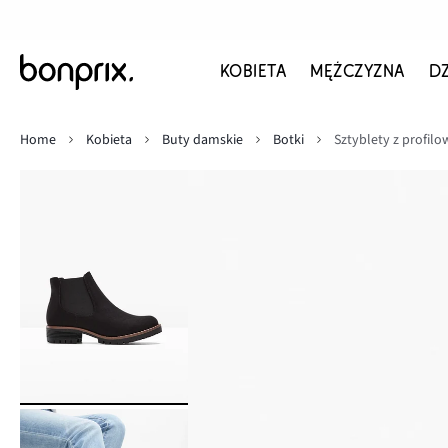
KOBIETA
MĘŻCZYZNA
D
Home
Kobieta
Buty damskie
Botki
Sztyblety z profi