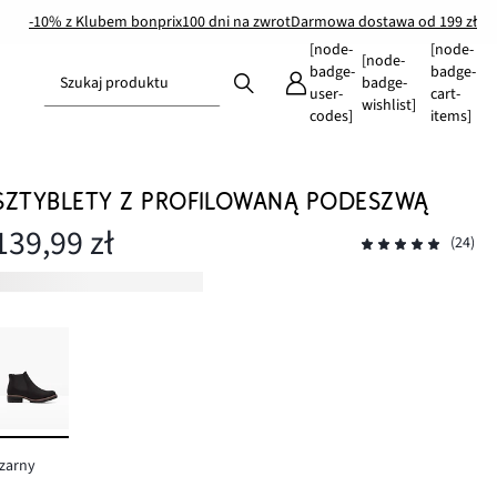
-10% z Klubem bonprix
100 dni na zwrot
Darmowa dostawa od 199 zł
[node-
[node-
[node-
badge-
badge-
Szukaj produktu
badge-
user-
cart-
wishlist]
codes]
items]
SZTYBLETY Z PROFILOWANĄ PODESZWĄ
139,99 zł
(24)
zarny