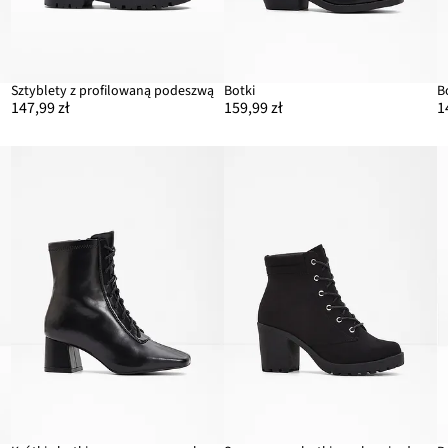
Sztyblety z profilowaną podeszwą
Botki
B
147,99 zł
159,99 zł
1