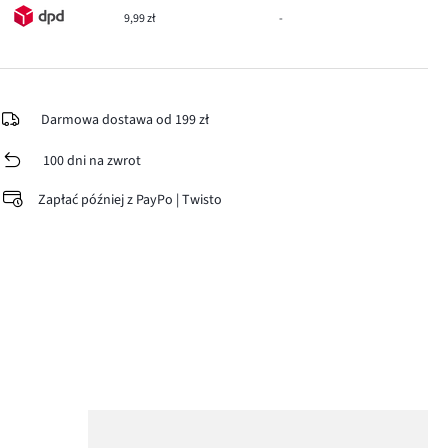
9,99 zł
-
Darmowa dostawa od 199 zł
100 dni na zwrot
Zapłać później z PayPo | Twisto