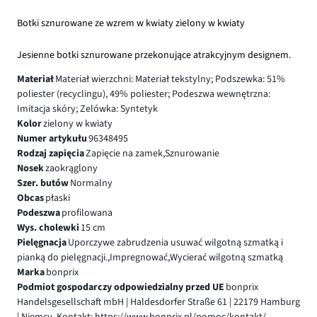
Botki sznurowane ze wzrem w kwiaty zielony w kwiaty
Jesienne botki sznurowane przekonujące atrakcyjnym designem.
Materiał
Materiał wierzchni: Materiał tekstylny; Podszewka: 51%
poliester (recyclingu), 49% poliester; Podeszwa wewnętrzna:
Imitacja skóry; Zelówka: Syntetyk
Kolor
zielony w kwiaty
Numer artykułu
96348495
Rodzaj zapięcia
Zapięcie na zamek,Sznurowanie
Nosek
zaokrąglony
Szer. butów
Normalny
Obcas
płaski
Podeszwa
profilowana
Wys. cholewki
15 cm
Pielęgnacja
Uporczywe zabrudzenia usuwać wilgotną szmatką i
pianką do pielęgnacji.,Impregnować,Wycierać wilgotną szmatką
Marka
bonprix
Podmiot gospodarczy odpowiedzialny przed UE
bonprix
Handelsgesellschaft mbH | Haldesdorfer Straße 61 | 22179 Hamburg
| Niemcy, Kontakt: https://www.bonprix.pl/pomoc/kontakt/