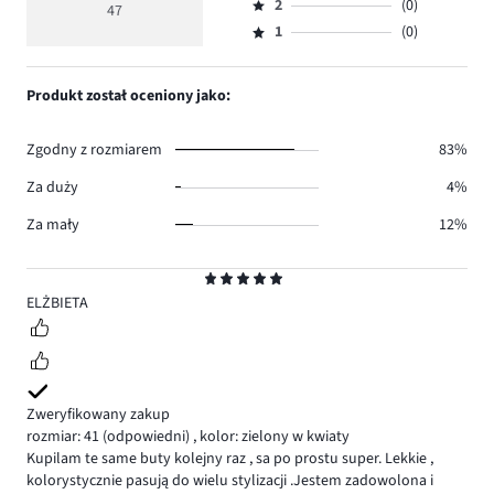
głosów
ocena
ilość
2
(0)
3,
47
Ocena
37.
5
głosów
ilość
1
(0)
2,
Ocena
8.
głosów
ilość
1,
2.
głosów
ilość
Produkt został oceniony jako:
0.
głosów
0.
Zgodny z rozmiarem
83%
Za duży
4%
Za mały
12%
Ocena
5
ELŻBIETA
Zweryfikowany zakup
rozmiar: 41
(odpowiedni)
,
kolor: zielony w kwiaty
Kupilam te same buty kolejny raz , sa po prostu super. Lekkie ,
kolorystycznie pasują do wielu stylizacji .Jestem zadowolona i