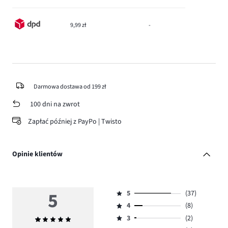
9,99 zł
-
Darmowa dostawa od 199 zł
100 dni na zwrot
Zapłać później z PayPo | Twisto
Opinie klientów
5
5
(37)
Ocena
4
(8)
5,
Ocena
ilość
3
(2)
Średnia
4,
Ocena