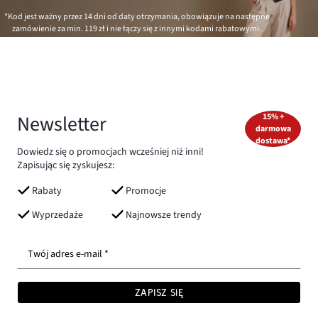
*Kod jest ważny przez 14 dni od daty otrzymania, obowiązuje na następne
zamówienie za min.
119 zł
i nie łączy się z innymi kodami rabatowymi.
Newsletter
15% +
darmowa
dostawa*
Dowiedz się o promocjach wcześniej niż inni!
Zapisując się zyskujesz:
Rabaty
Promocje
Wyprzedaże
Najnowsze trendy
Twój adres e-mail *
ZAPISZ SIĘ