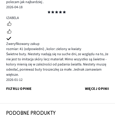
polecam jak najbardziej .
2026-04-18
Ocena
5
IZABELA
Zweryfikowany zakup
rozmiar: 41
(odpowiedni)
,
kolor: zielony w kwiaty
Świetne buty. Niestety nadają się na suche dni, ze względu na to, że
nie jest to imitacja skóry lecz materiał. Mimo wszystko są świetne -
kolory mienią się w zależności od padania światła. Niestety muszę
odesłać, ponieważ buty troszeczkę za małe. Jednak zamawiam
większe.
2026-01-12
FILTRUJ OPINIE
WIĘCEJ OPINII
PODOBNE PRODUKTY