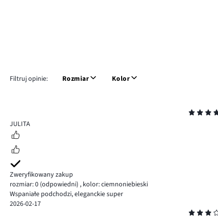
Filtruj opinie:
Rozmiar
Kolor
Ocena
5
JULITA
Zweryfikowany zakup
rozmiar: 0
(odpowiedni)
,
kolor: ciemnoniebieski
Wspaniałe podchodzi, eleganckie super
2026-02-17
Ocena