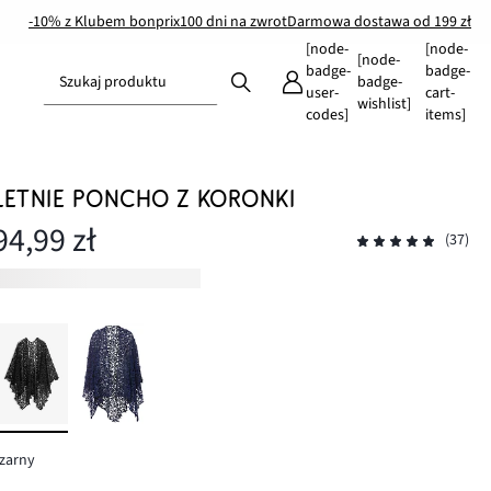
-10% z Klubem bonprix
100 dni na zwrot
Darmowa dostawa od 199 zł
[node-
[node-
[node-
badge-
badge-
Szukaj produktu
badge-
user-
cart-
wishlist]
codes]
items]
LETNIE PONCHO Z KORONKI
94,99 zł
(37)
zarny