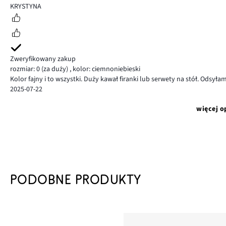
3
KRYSTYNA
Zweryfikowany zakup
rozmiar: 0
(za duży)
,
kolor: ciemnoniebieski
Kolor fajny i to wszystki. Duży kawał firanki lub serwety na stół. Odsył
2025-07-22
więcej o
PODOBNE PRODUKTY