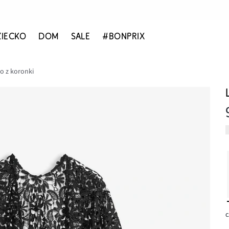
ZIECKO
DOM
SALE
#BONPRIX
o z koronki
c