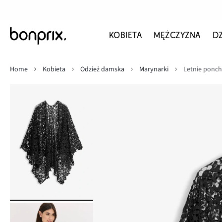
KOBIETA
MĘŻCZYZNA
D
Home
Kobieta
Odzież damska
Marynarki
Letnie ponch