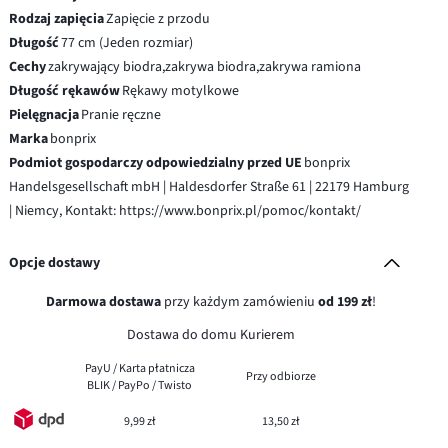
Rodzaj zapięcia
Zapięcie z przodu
Długość
77 cm (Jeden rozmiar)
Cechy
zakrywający biodra,zakrywa biodra,zakrywa ramiona
Długość rękawów
Rękawy motylkowe
Pielęgnacja
Pranie ręczne
Marka
bonprix
Podmiot gospodarczy odpowiedzialny przed UE
bonprix
Handelsgesellschaft mbH | Haldesdorfer Straße 61 | 22179 Hamburg
| Niemcy, Kontakt: https://www.bonprix.pl/pomoc/kontakt/
Opcje dostawy
Darmowa dostawa
przy każdym zamówieniu
od 199 zł
!
Dostawa do domu Kurierem
PayU / Karta płatnicza
Przy odbiorze
BLIK / PayPo / Twisto
9,99 zł
13,50 zł