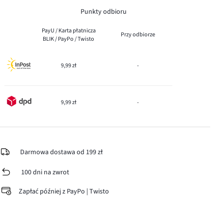
Punkty odbioru
PayU / Karta płatnicza
Przy odbiorze
BLIK / PayPo / Twisto
9,99 zł
-
9,99 zł
-
Darmowa dostawa od 199 zł
100 dni na zwrot
Zapłać później z PayPo | Twisto