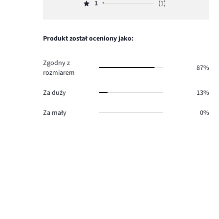
głosów
ilość
1
(1)
2,
Ocena
2.
głosów
ilość
1,
2.
głosów
ilość
1.
głosów
Produkt został oceniony jako:
1.
Zgodny z
87%
rozmiarem
Za duży
13%
Za mały
0%