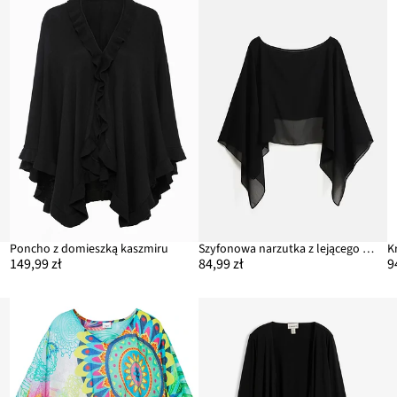
Poncho z domieszką kaszmiru
Szyfonowa narzutka z lejącego materiału
K
149,99 zł
84,99 zł
9